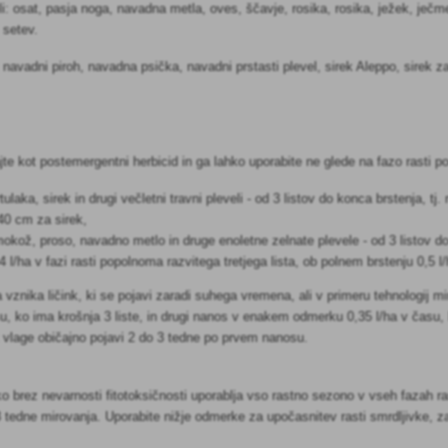
eli: osat, pasja noga, navadna metla, oves, ščavje, rosika, rosika, ježek, ječm
 setev.
i: navadni piroh, navadna psička, navadni prstasti plevel, sirek Aleppo, sirek 
jte kot postemergentni herbicid in ga lahko uporabite ne glede na fazo rasti p
ulaka, sirek in drugi večletni travni pleveli - od 3 listov do konca brstenja, tj
 40 cm za sirek,
, mokož, proso, navadno metlo in druge enoletne zelnate plevele - od 3 listov d
4 l/ha v fazi rasti popolnoma razvitega tretjega lista, ob polnem brstenju 0,5 l/
vznika ličink, ki se pojavi zaradi suhega vremena, ali v primeru tehnologij m
u, ko ima krošnja 3 liste, in drugi nanos v enakem odmerku 0,35 l/ha v času,
 vlage običajno pojavi 2 do 3 tedne po prvem nanosu.
 brez nevarnosti fitotoksičnosti uporablja vso rastno sezono v vseh fazah rasti 
3 tedne mirovanja. Uporabite nižje odmerke za upočasnitev rasti smrdljivke, za