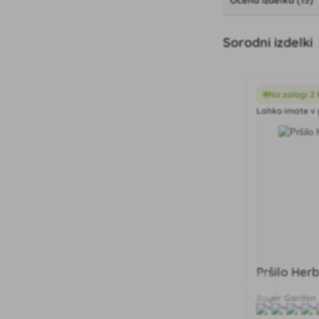
Ocena izdelka (15)
Sorodni izdelki
Na zalogi 2 
Lahko imate v 
Pršilo Her
Bayer Garden