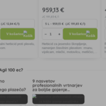
959
,13 €
JC
191
,83 €/l
−
+
V košarico
V košarico
alni herbicid proti plevelu,
Herbicid za jesensko škropljenje,
vom.
namenjen številnim plevelom: rmanu,
h
vijolicam, mlečki, motovilcu, metličici,
koruzi, maku, grahovemu strnišču,
opunciji, lucerni.
Agil 100 ec?
no
9 nasvetov
profesionalnih vrtnarjev
ega plazeča?
za boljše gojenje
paradižnika