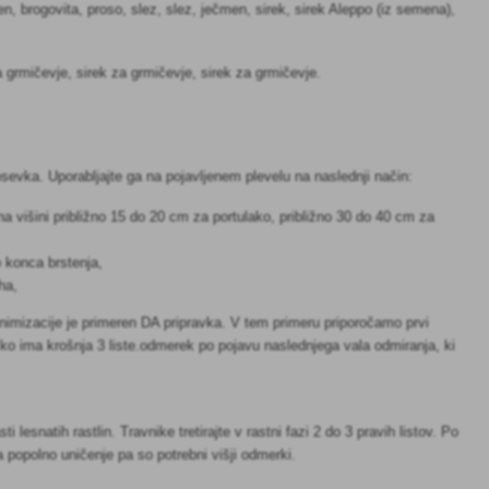
en, brogovita, proso, slez, slez, ječmen, sirek, sirek Aleppo (iz semena),
za grmičevje, sirek za grmičevje, sirek za grmičevje.
osevka. Uporabljajte ga na pojavljenem plevelu na naslednji način:
. na višini približno 15 do 20 cm za portulako, približno 30 do 40 cm za
o konca brstenja,
ha,
inimizacije je primeren DA pripravka. V tem primeru priporočamo prvi
 ko ima krošnja 3 liste.odmerek po pojavu naslednjega vala odmiranja, ki
lesnatih rastlin. Travnike tretirajte v rastni fazi 2 do 3 pravih listov. Po
 popolno uničenje pa so potrebni višji odmerki.