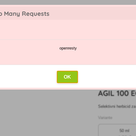
o Many Requests
openresty
jivcev
Koledar škropljenj
Trgovina na debelo
Pišite na
»
Agil 100 ec
OK
4
AGIL 100 
Selektivni herbicid za
Variante
50 ml