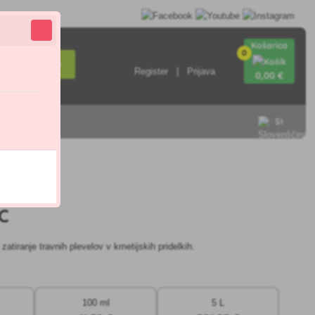
Košarica
0
Iskanje
Register
Prijava
0
,00 €
SI
.8
EC
 zatiranje travnih plevelov v kmetijskih pridelkih.
100 ml
5 L