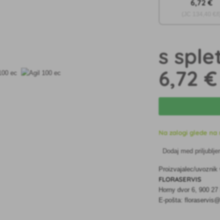
6
,72 €
(JC
134
,40 €/l
s sple
6
,72 €
Na zalogi glede na 
Dodaj med priljublje
Proizvajalec/uvoznik
FLORASERVIS
Horny dvor 6, 900 2
E-pošta: floraservis@