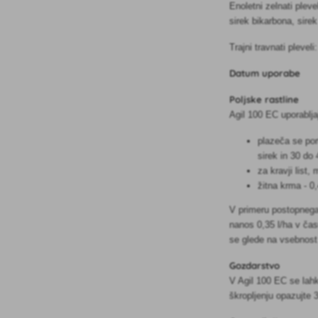
Enoletni zelnati plev
sirek bikarbona, sirek
Trajni travnati plevel
Datum uporabe
Poljske rastline
Agil 100 EC uporablja
plazeča se port
sirek in 30 do
za kravji list
žitna krma - 0,
V primeru postopnega 
nanos 0,35 l/ha v čas
se glede na vsebnost
Gozdarstvo
V Agil 100 EC se lahko
škropljenju opazujte 