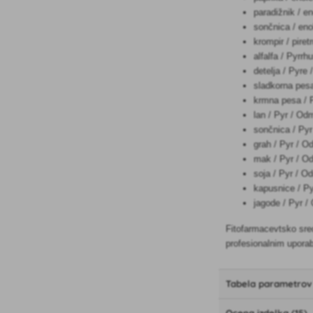
paradižnik / e
sončnica / eno
krompir / pire
alfalfa / Pyrr
detelja / Pyre
sladkorna pesa
krmna pesa / P
lan / Pyr / Od
sončnica / Pyr
grah / Pyr / O
mak / Pyr / Od
soja / Pyr / O
kapusnice / Py
jagode / Pyr /
Fitofarmacevtsko sred
profesionalnim uporab
Tabela parametrov