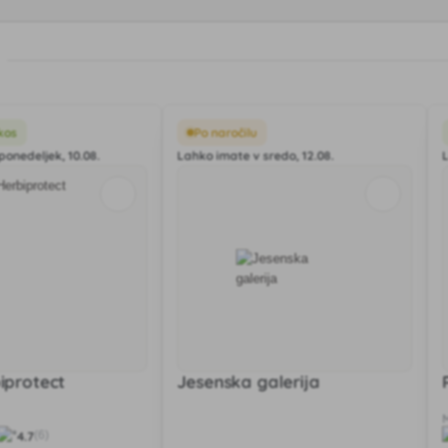
kos
Po naročilu
ponedeljek, 10.08.
Lahko imate v sredo, 12.08.
biprotect
Jesenska galerija
4.7
(6)