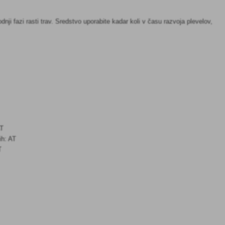
nji fazi rasti trav. Sredstvo uporabite kadar koli v času razvoja plevelov,
AT
ih: AT
T