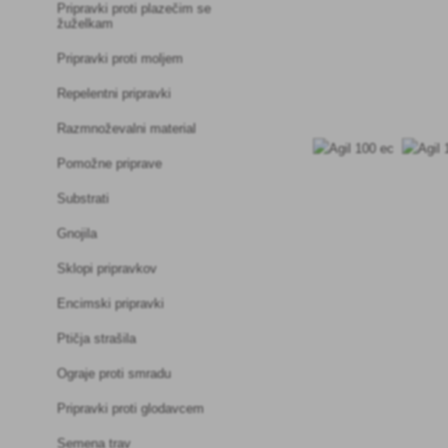
Pripravki proti plazečim se
žuželkam
Pripravki proti moljem
Repelentni pripravki
Razmnoževalni material
Pomožne priprave
Substrati
Gnojila
Sklopi pripravkov
Encimski pripravki
Ptičja strašila
Ograje proti smradu
Pripravki proti glodavcem
Semena trav