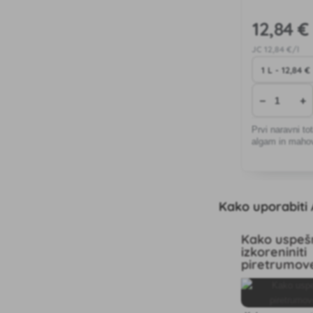
12
,84 €
JC
12
,84 €/l
−
+
Prvi naravni tot
algam in maho
Kako uporabiti 
Kako uspeš
izkoreniniti
piretrumov