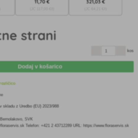
11
,70 €
321
,03 €
)
(JC
117
,00 €/l)
(JC
64
,21 €/l)
tne strani
kos
Dodaj v košarico
različico
ne
 v skladu z Uredbo (EU) 2023/988
7 Bernolakovo, SVK
floraservis.sk Telefon: +421 2 43712289 URL: https://www.floraservis.sk