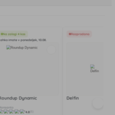
Na zalogi 4 kos
Razprodano
Lahko imate v ponedeljek, 10.08.
Roundup Dynamic
Delfin
Monsanto
4.8
(6)