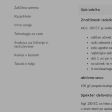
Zaščitna oprema
Opis izdelka
Razpršilniki
Značilnosti izdel
Vrtno orodje
AGIL 100 EC je selekti
Tehnologija za vodo
odličen učinek
Sredstva za čiščenje in
nizki odmerki
razkuževanje
zelo ugodno ra
najhitrejše de
Kemija v bazenih
dež 1 uro po 
na učinek ne vp
Tekstil in folije
ni rezidualneg
aktivna snov
100 g/l propakvizafo
Spekter delovanj
Agil 100 EC se hitro a
v dveh dneh po upora