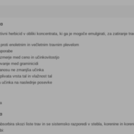
ka
vni herbicid v obliki koncentrata, ki ga je mogoče emulgirati, za zatiranje tra
 proti enoletnim in večletnim travnim plevelom
 uporabe
zmerje med ceno in učinkovitostjo
lovanje med graminicidi
nanosu ne zmanjša učinka
livata vrsta tal in vlažnost tal
a učinka na naslednje posevke
pa
a
bsorbira skozi liste trav in se sistemsko razporedi v stebla, korenine in koreni
bi: