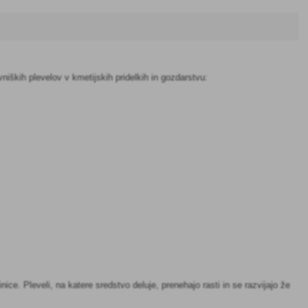
vniških plevelov v kmetijskih pridelkih in gozdarstvu:
nice. Pleveli, na katere sredstvo deluje, prenehajo rasti in se razvijajo že