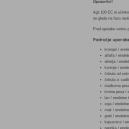
Opozorilo!!
Agil 100 EC ni učinkov
ne glede na fazo rast
Pred uporabo vedno pr
Področje uporabe
krompir / enol
alfalfa / enol
detelja / enol
korenje / enol
čebula od setv
čebula iz sadi
sladkorna pesa
krmna pesa / e
lan / enoletne
soja / enoletn
mak / enoletne
grah / enoletn
kapusnice / en
paprika / enol