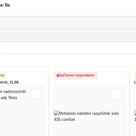
ka: Da
kos
Začasno razprodano
orek, 11.08.