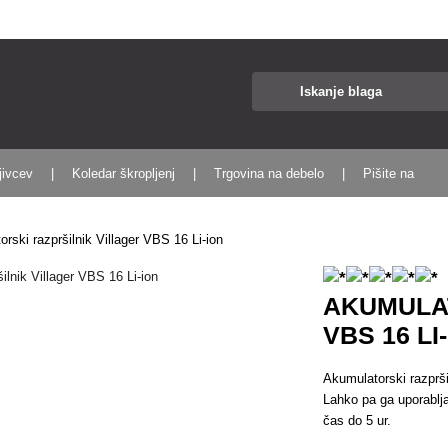
jivcev
Koledar škropljenj
Trgovina na debelo
Pišite na
rski razpršilnik Villager VBS 16 Li-ion
AKUMULAT
VBS 16 LI
Akumulatorski razprši
Lahko pa ga uporabljat
čas do 5 ur.