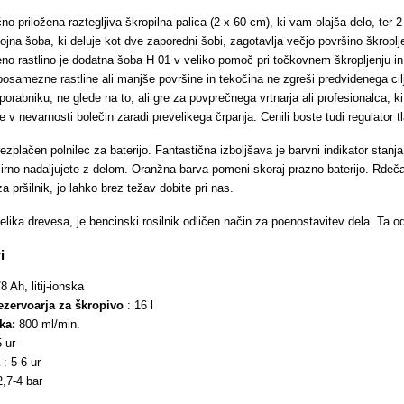
ačno priložena raztegljiva škropilna palica (2 x 60 cm), ki vam olajša delo, te
jna šoba, ki deluje kot dve zaporedni šobi, zagotavlja večjo površino škroplje
eno rastlino je dodatna šoba H 01 v veliko pomoč pri točkovnem škropljenju 
osamezne rastline ali manjše površine in tekočina ne zgreši predvidenega ci
rabniku, ne glede na to, ali gre za povprečnega vrtnarja ali profesionalca, k
e v nevarnosti bolečin zaradi prevelikega črpanja. Cenili boste tudi regulator 
rezplačen polnilec za baterijo. Fantastična izboljšava je barvni indikator stanja
irno nadaljujete z delom. Oranžna barva pomeni skoraj prazno baterijo. Rdeča 
 pršilnik, jo lahko brez težav dobite pri nas.
elika drevesa, je bencinski rosilnik odličen način za poenostavitev dela. Ta od
i
8 Ah, litij-ionska
ezervoarja za škropivo
: 16 l
oka:
800 ml/min.
5 ur
a
: 5-6 ur
2,7-4 bar