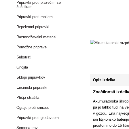
Pripravki proti plazečim se
žuželkam
Pripravki proti moljem
Repelentni pripravki
Razmnoževalni material
Pomožne priprave
Substrati
Gnojila
Sklopi pripravkov
Opis izdelka
Encimski pripravki
Značilnosti izdelk
Ptičja strašila
Akumulatorska škropil
pa jo lahko tudi na v
Ograje proti smradu
v gozdu. Ena največji
Pripravki proti glodavcem
ion litij-ionsko bater
prostornino do 16 litro
Semena trav