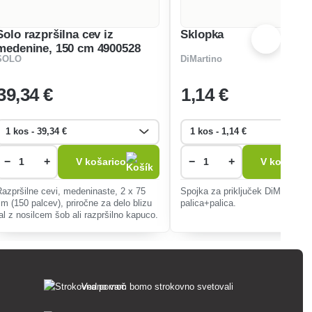
Solo razpršilna cev iz
Sklopka
medenine, 150 cm 4900528
SOLO
DiMartino
39
,34 €
1
,14 €
−
+
−
+
V košarico
V košarico
Razpršilne cevi, medeninaste, 2 x 75
Spojka za priključek DiMartino pr
cm (150 palcev), priročne za delo blizu
palica+palica.
tal z nosilcem šob ali razpršilno kapuco.
Vedno vam bomo strokovno svetovali