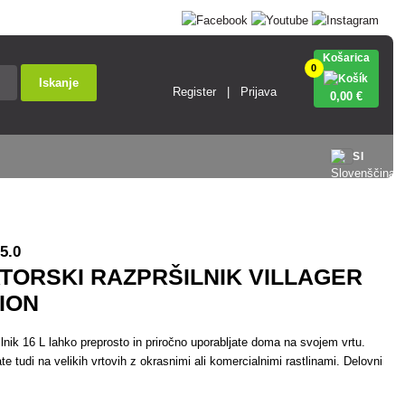
Košarica
0
Iskanje
Register
Prijava
0
,00 €
SI
5.0
ORSKI RAZPRŠILNIK VILLAGER
-ION
lnik 16 L lahko preprosto in priročno uporabljate doma na svojem vrtu.
e tudi na velikih vrtovih z okrasnimi ali komercialnimi rastlinami. Delovni