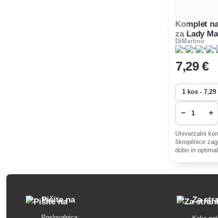
Komplet na
za Lady Ma
DiMartino
7
,29 €
−
+
Univerzalni ko
škropilnice zag
dobo in optima
orodja ter vklju
druge ključne 
Pišite na
Za str
Poslovalnica: