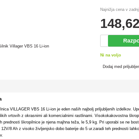
Najnižja cena v zadnj
148
,62
Razpo
Ni na voljo
Dodaj med priljublje
a
nica VILLAGER VBS 16 Li-ion je eden naših najbolj priljubljenih izdelkov. Up
elikih vrtovih z okrasnimi ali komercialnimi rastlinami. Visokokakovostna škrop
h prednosti škropilnice je njena majhna teža, le 5,9 kg. Pri uporabi se ne bos
ijo 12V/8 Ah z visoko življenjsko dobo baterije do 5 ur.zaradi teh prednosti la
v.