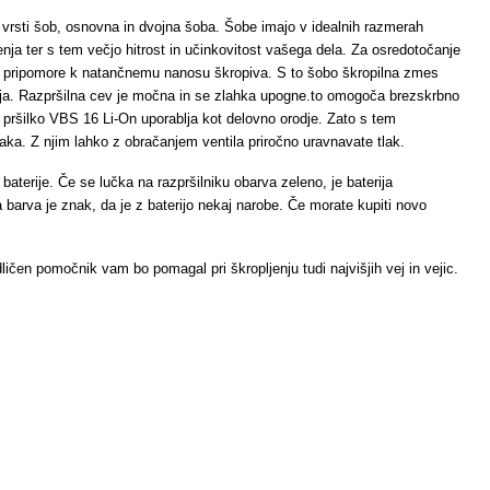
r 2 vrsti šob, osnovna in dvojna šoba. Šobe imajo v idealnih razmerah
nja ter s tem večjo hitrost in učinkovitost vašega dela. Za osredotočanje
in pripomore k natančnemu nanosu škropiva. S to šobo škropilna zmes
lja. Razpršilna cev je močna in se zlahka upogne.to omogoča brezskrbno
i pršilko VBS 16 Li-On uporablja kot delovno orodje. Zato s tem
tlaka. Z njim lahko z obračanjem ventila priročno uravnavate tlak.
 baterije. Če se lučka na razpršilniku obarva zeleno, je baterija
barva je znak, da je z baterijo nekaj narobe. Če morate kupiti novo
ličen pomočnik vam bo pomagal pri škropljenju tudi najvišjih vej in vejic.