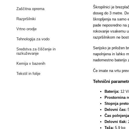
Škropilnici je brezpl
Zaščitna oprema
doseg do 3 metre. Dvo
Razpršilniki
škropljenja na samo 
pade neposredno na p
Vrtno orodje
rokovanje vsakemu upo
razpršilnikom ne bost
Tehnologija za vodo
Serijsko je priložen b
Sredstva za čiščenje in
razkuževanje
napolnjena in lahko m
nadomestno baterijo za
Kemija v bazenih
Če imate na vrtu prev
Tekstil in folije
Tehnični parametr
Baterija:
12 V/
Prostornina r
Stopnja pret
Delovni čas:
Čas polnjenj
Delovni tlak:
Teža:
5,9 kg