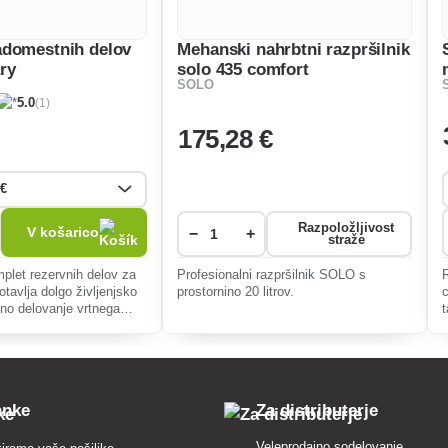
domestnih delov
Mehanski nahrbtni razpršilnik
ry
solo 435 comfort
SOLO
(1)
5.0
175
,28 €
Razpoložljivost
V košarico
−
+
straže
mplet rezervnih delov za
Profesionalni razpršilnik SOLO s
otavlja dolgo življenjsko
prostornino 20 litrov.
lno delovanje vrtnega
čuje tesnila, šobe in
sestavne dele.
anke
Za distributerje
Veleprodajno sodelovanje