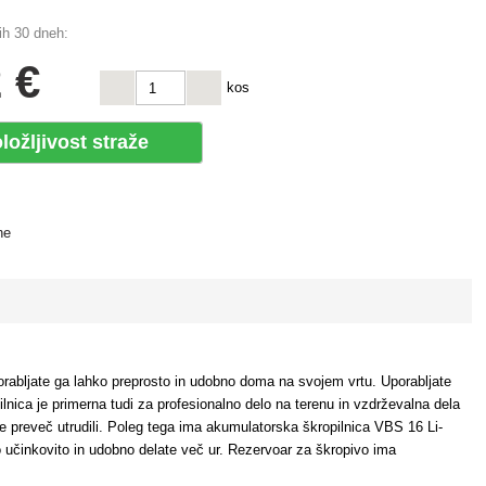
ih 30 dneh:
 €
kos
ložljivost straže
ne
orabljate ga lahko preprosto in udobno doma na svojem vrtu. Uporabljate
ilnica je primerna tudi za profesionalno delo na terenu in vzdrževalna dela
te preveč utrudili. Poleg tega ima akumulatorska škropilnica VBS 16 Li-
hko učinkovito in udobno delate več ur. Rezervoar za škropivo ima