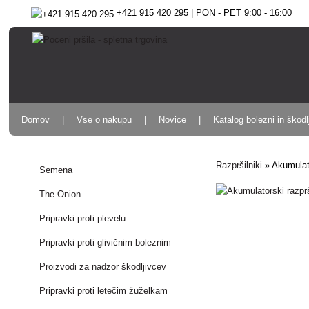
+421 915 420 295 | PON - PET 9:00 - 16:00
Domov
Vse o nakupu
Novice
Katalog bolezni in škodl
Razpršilniki
»
Akumulato
Semena
The Onion
Pripravki proti plevelu
Pripravki proti glivičnim boleznim
Proizvodi za nadzor škodljivcev
Pripravki proti letečim žuželkam