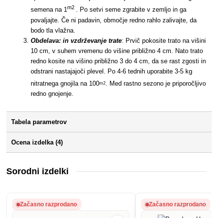
m2
semena na 1
. Po setvi seme zgrabite v zemljo in ga
povaljajte. Če ni padavin, območje redno rahlo zalivajte, da
bodo tla vlažna.
Obdelava: in vzdrževanje trate
: Prvič pokosite trato na višini
10 cm, v suhem vremenu do višine približno 4 cm. Nato trato
redno kosite na višino približno 3 do 4 cm, da se rast zgosti in
odstrani nastajajoči plevel. Po 4-6 tednih uporabite 3-5 kg
nitratnega gnojila na 100
. Med rastno sezono je priporočljivo
m2
redno gnojenje.
Tabela parametrov
Ocena izdelka (4)
Sorodni izdelki
Začasno razprodano
Začasno razprodano