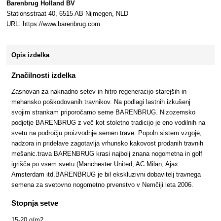
Barenbrug Holland BV
Stationsstraat 40, 6515 AB Nijmegen, NLD
URL: https://www.barenbrug.com
Opis izdelka
Značilnosti izdelka
Zasnovan za naknadno setev in hitro regeneracijo starejših in
mehansko poškodovanih travnikov. Na podlagi lastnih izkušenj
svojim strankam priporočamo seme BARENBRUG. Nizozemsko
podjetje BARENBRUG z več kot stoletno tradicijo je eno vodilnih na
svetu na področju proizvodnje semen trave. Popoln sistem vzgoje,
nadzora in pridelave zagotavlja vrhunsko kakovost prodanih travnih
mešanic.trava BARENBRUG krasi najbolj znana nogometna in golf
igrišča po vsem svetu (Manchester United, AC Milan, Ajax
Amsterdam itd.BARENBRUG je bil ekskluzivni dobavitelj travnega
semena za svetovno nogometno prvenstvo v Nemčiji leta 2006.
Stopnja setve
15-20 g/m2