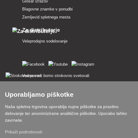
Glosar izrazov
Blagovne znamke v ponudbi
Zemljevid spletnega mesta
Za distributerje
Veleprodajno sodelovanje
Vedno vam bomo strokovno svetovali
Pritožbe se obravnavajo v 24 urah
Uporabljamo piškotke
85 % blaga na zalogi
Naša spletna trgovina uporablja nujne piškotke za pravilno
delovanje ter anonimizirane analitične piškotke. Uporabo lahko
Dostava v 24 h od pon do pet
zavrnete.
Prikaži podrobnosti