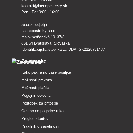
kontakt@lacnepostreky.sk
Pon - Pet 9:00 - 16:00
Sedež podjetja:
Lacnepostreky s.r.o.
Malokrasňanská 10137/8
831 54 Bratislava, Slovaška
Identifikacijska številka za DDV: SK2120731437
Za stranke
Kako pakiramo vaše pošiljke
Možnosti prevoza
Možnosti plačila
Pogoji in določila
Postopek za pritožbe
Odstop od pogodbe tukaj
Pregled storitev
Pravilnik o zasebnosti