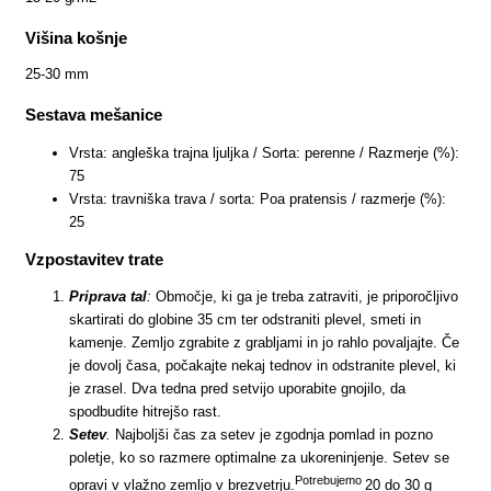
Višina košnje
25-30 mm
Sestava mešanice
Vrsta: angleška trajna ljuljka / Sorta: perenne / Razmerje (%):
75
Vrsta: travniška trava / sorta: Poa pratensis / razmerje (%):
25
Vzpostavitev trate
Priprava tal
:
Območje, ki ga je treba zatraviti, je priporočljivo
skartirati do globine 35 cm ter odstraniti plevel, smeti in
kamenje. Zemljo zgrabite z grabljami in jo rahlo povaljajte. Če
je dovolj časa, počakajte nekaj tednov in odstranite plevel, ki
je zrasel. Dva tedna pred setvijo uporabite gnojilo, da
spodbudite hitrejšo rast.
Setev
.
Najboljši čas za setev je zgodnja pomlad in pozno
poletje, ko so razmere optimalne za ukoreninjenje. Setev se
Potrebujemo
opravi v vlažno zemljo v brezvetrju.
20 do 30 g