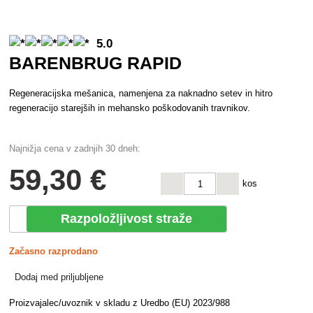
5.0
BARENBRUG RAPID
Regeneracijska mešanica, namenjena za naknadno setev in hitro
regeneracijo starejših in mehansko poškodovanih travnikov.
Najnižja cena v zadnjih 30 dneh:
59
,30 €
kos
Razpoložljivost straže
Začasno razprodano
Dodaj med priljubljene
Proizvajalec/uvoznik v skladu z Uredbo (EU) 2023/988