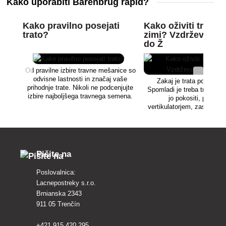
Kako uporabiti Barenbrug rapid?
Kako pravilno posejati
Kako oživiti trato 
trato?
zimi? Vzdrževanje
do Ž
Od pravilne izbire travne mešanice so
odvisne lastnosti in značaj vaše
Zakaj je trata po zimi 
prihodnje trate. Nikoli ne podcenjujte
Spomladi je treba trato očist
izbire najboljšega travnega semena.
jo pokositi, prezrači
vertikulatorjem, zasaditi z
pognojiti in ustrezno zalit
druge nasvete potrebu
Pišite na
Poslovalnica:
Lacnepostreky s.r.o.
Brnianska 2343
911 05 Trenčín
+421 915 420 295