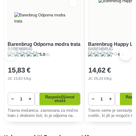
Barenbrug Odporna modra trata
Barenbrug Happy L
BARENBRUG
BARENBRUG
(6)
(3)
5.0
4.3
15
,83 €
14
,62 €
JC
15
,83 €/kg
JC
29
,24 €/kg
Razpoložljivost
Razpo
−
+
−
+
straže
Travna mešanica, zasnovana za močno
Travno seme je sestavljen
trato z drobnimi listi, ki je odporna na
cvetlic, ki jih je mogoče kos
ekstremne vremenske razmere in si hitro
trav, zato je idealno za po
opomore.
raznovrstnosti na vrtovih, 
in parkih.