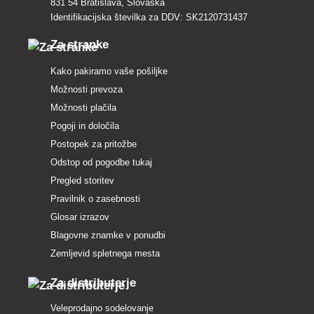
831 54 Bratislava, Slovaška
Identifikacijska številka za DDV: SK2120731437
Za stranke
Kako pakiramo vaše pošiljke
Možnosti prevoza
Možnosti plačila
Pogoji in določila
Postopek za pritožbe
Odstop od pogodbe tukaj
Pregled storitev
Pravilnik o zasebnosti
Glosar izrazov
Blagovne znamke v ponudbi
Zemljevid spletnega mesta
Za distributerje
Veleprodajno sodelovanje