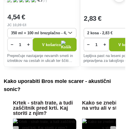
(7)
4.7
4
,54 €
2
,83 €
JC
10
,09 €/l
−
+
−
+
V košarico
V koš
Preprečuje nastajanje nevarnih smeti in
Lepljiva past na leseni podl
iztrebkov na cestah in ulicah ter ščiti
pripravljena za takojšnjo u
otroška igrišča pred pasjimi in mačjimi
podgane, žuželke).
iztrebki.
Kako uporabiti Bros mole scarer - akustični
sonic?
Krtek - strah trate, a tudi
Kako se znebiti p
zaščitnik pred krti. Kaj
na vrtu ali v stano
storiti z njim?