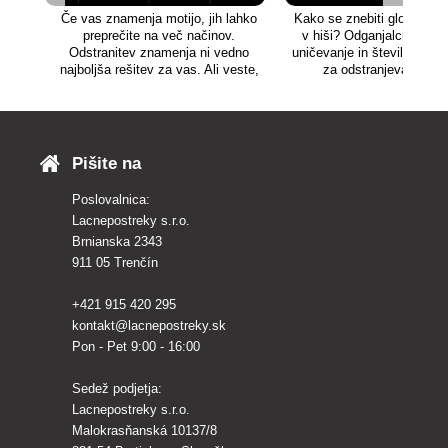
Če vas znamenja motijo, jih lahko
Kako se znebiti glodavcev 
preprečite na več načinov.
v hiši? Odganjalci, pasti,
Odstranitev znamenja ni vedno
uničevanje in številna dru
najboljša rešitev za vas. Ali veste,
za odstranjevanje po
zakaj?
Pišite na
Poslovalnica:
Lacnepostreky s.r.o.
Brnianska 2343
911 05 Trenčín
+421 915 420 295
kontakt@lacnepostreky.sk
Pon - Pet 9:00 - 16:00
Sedež podjetja:
Lacnepostreky s.r.o.
Malokrasňanská 10137/8