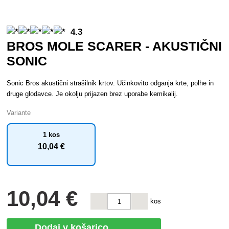
4.3
BROS MOLE SCARER - AKUSTIČNI
SONIC
Sonic Bros akustični strašilnik krtov. Učinkovito odganja krte, polhe in
druge glodavce. Je okolju prijazen brez uporabe kemikalij.
Variante
1 kos
10
,04 €
10
,04 €
kos
Dodaj v košarico