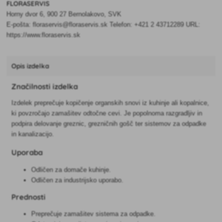
FLORASERVIS
Horny dvor 6, 900 27 Bernolakovo, SVK
E-pošta: floraservis@floraservis.sk Telefon: +421 2 43712289 URL:
https://www.floraservis.sk
Opis izdelka
Značilnosti izdelka
Izdelek preprečuje kopičenje organskih snovi iz kuhinje ali kopalnice,
ki povzročajo zamašitev odtočne cevi. Je popolnoma razgradljiv in
podpira delovanje greznic, grezničnih gošč ter sistemov za odpadke
in kanalizacijo.
Uporaba
Odličen za domače kuhinje.
Odličen za industrijsko uporabo.
Prednosti
Preprečuje zamašitev sistema za odpadke.