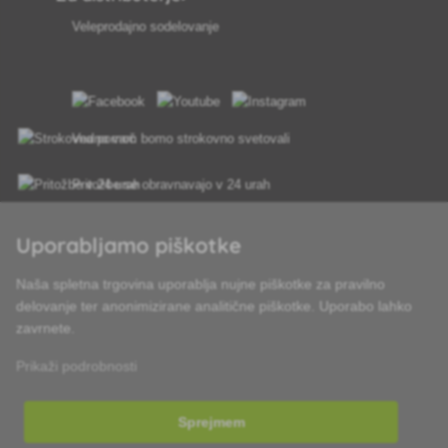
Veleprodajno sodelovanje
Vedno vam bomo strokovno svetovali
Pritožbe se obravnavajo v 24 urah
85 % blaga na zalogi
Uporabljamo piškotke
Dostava v 24 h od pon do pet
Naša spletna trgovina uporablja nujne piškotke za pravilno
delovanje ter anonimizirane analitične piškotke. Uporabo lahko
zavrnete.
Prikaži podrobnosti
Sprejmem