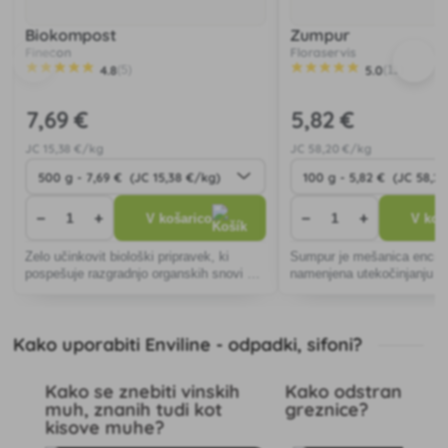
Biokompost
Zumpur
Finecon
Floraservis
4.8
5.0
(5)
(11)
7
,69 €
5
,82 €
JC
15
,38 €/kg
JC
58
,20 €/kg
−
+
−
+
V košarico
V koš
Zelo učinkovit biološki pripravek, ki
Sumpur je mešanica encimov
pospešuje razgradnjo organskih snovi v
namenjena utekočinjanju in
vrtnih kompostih.
organskih snovi - trdnih sn
in grezničnih goščah.
Kako uporabiti Enviline - odpadki, sifoni?
Kako se znebiti vinskih
Kako odstraniti von
muh, znanih tudi kot
greznice?
kisove muhe?