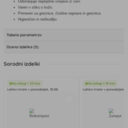
Odstranjuje neprijetne vonjave iz cevi.
Varen v stiku s kožo.
Primeren za greznice, čistilne naprave in greznice.
Higieničen in neškodljiv.
Tabela parametrov
Ocena izdelka (5)
Sorodni izdelki
Na zalogi > 20 kos
Na zalogi > 10 kos
Lahko imate v ponedeljek, 10.08.
Lahko imate v ponedeljek, 10