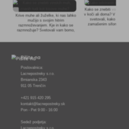
Kako se znebiti vonja po ka
v koči ali doma? V člank
Krive muhe ali žuželke, ki nas lahko
svetovali, kako rešiti t
mučijo s svojim hitrim
zamašenim sifonom in g
razmnoževanjem. Kje in kako se
Preberite, katere bakteri
razmnožuje? Svetovali vam bomo,
ekološko razgradijo organ
kako preprečiti njeno razmnoževanje
velikosti do 3 cm
in kako jo izkoreniniti.
Pišite na
Poslovalnica:
Lacnepostreky s.r.o.
Brnianska 2343
911 05 Trenčín
+421 915 420 295
kontakt@lacnepostreky.sk
Pon - Pet 9:00 - 16:00
Sedež podjetja:
Lacnepostreky s.r.o.