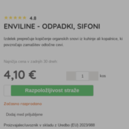
4.8
ENVILINE - ODPADKI, SIFONI
Izdelek preprečuje kopičenje organskih snovi iz kuhinje ali kopalnice, ki
povzročajo zamašitev odtočne cevi.
Najnižja cena v zadnjih 30 dneh:
4
,10 €
kos
Razpoložljivost straže
Začasno razprodano
Dodaj med priljubljene
Proizvajalec/uvoznik v skladu z Uredbo (EU) 2023/988