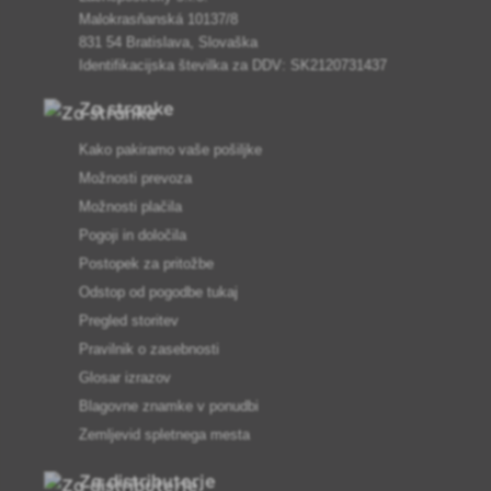
Malokrasňanská 10137/8
831 54 Bratislava, Slovaška
Identifikacijska številka za DDV: SK2120731437
Za stranke
Kako pakiramo vaše pošiljke
Možnosti prevoza
Možnosti plačila
Pogoji in določila
Postopek za pritožbe
Odstop od pogodbe tukaj
Pregled storitev
Pravilnik o zasebnosti
Glosar izrazov
Blagovne znamke v ponudbi
Zemljevid spletnega mesta
Za distributerje