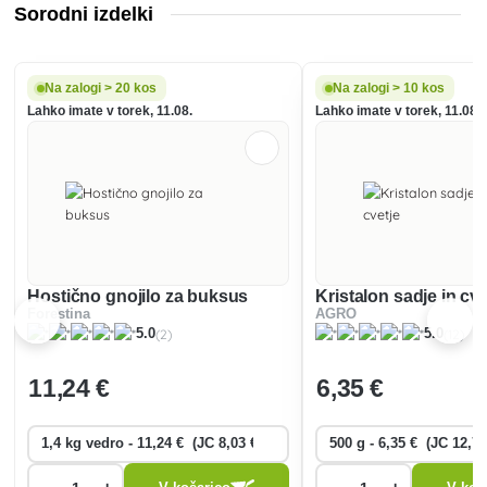
Sorodni izdelki
Na zalogi > 20 kos
Na zalogi > 10 kos
Lahko imate v torek, 11.08.
Lahko imate v torek, 11.08.
Hostično gnojilo za buksus
Kristalon sadje in cve
Forestina
AGRO
(2)
(12)
5.0
5.0
11
,24 €
6
,35 €