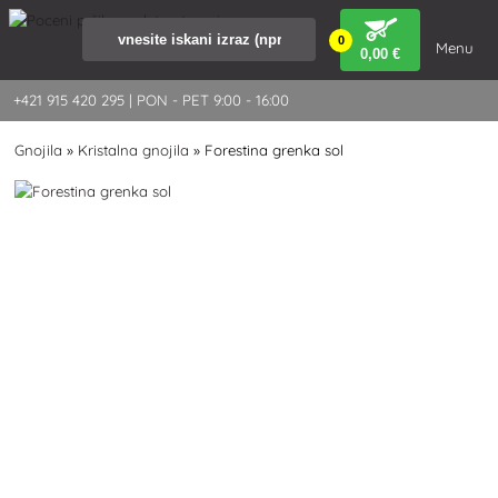
0
Menu
0
,00 €
+421 915 420 295 | PON - PET 9:00 - 16:00
Gnojila
»
Kristalna gnojila
»
Forestina grenka sol