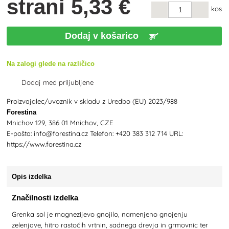
strani
5
,33 €
kos
Dodaj v košarico
Na zalogi glede na različico
Dodaj med priljubljene
Proizvajalec/uvoznik v skladu z Uredbo (EU) 2023/988
Forestina
Mnichov 129, 386 01 Mnichov, CZE
E-pošta: info@forestina.cz Telefon: +420 383 312 714 URL:
https://www.forestina.cz
Opis izdelka
Značilnosti izdelka
Grenka sol je magnezijevo gnojilo, namenjeno gnojenju
zelenjave, hitro rastočih vrtnin, sadnega drevja in grmovnic ter