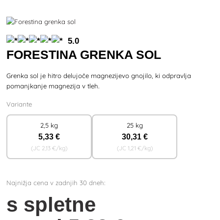
5.0
FORESTINA GRENKA SOL
Grenka sol je hitro delujoče magnezijevo gnojilo, ki odpravlja
pomanjkanje magnezija v tleh.
Variante
2,5 kg
25 kg
5
,33 €
30
,31 €
(JC
2
,13 €/kg)
(JC
1
,21 €/kg)
Najnižja cena v zadnjih 30 dneh:
s spletne