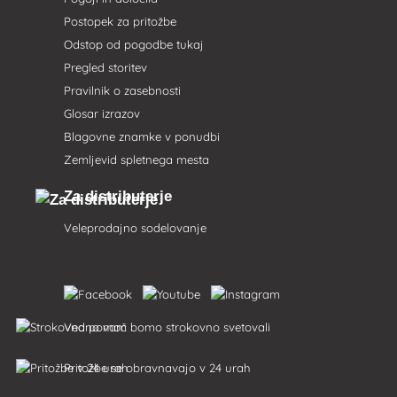
Postopek za pritožbe
Odstop od pogodbe tukaj
Pregled storitev
Pravilnik o zasebnosti
Glosar izrazov
Blagovne znamke v ponudbi
Zemljevid spletnega mesta
Za distributerje
Veleprodajno sodelovanje
Vedno vam bomo strokovno svetovali
Pritožbe se obravnavajo v 24 urah