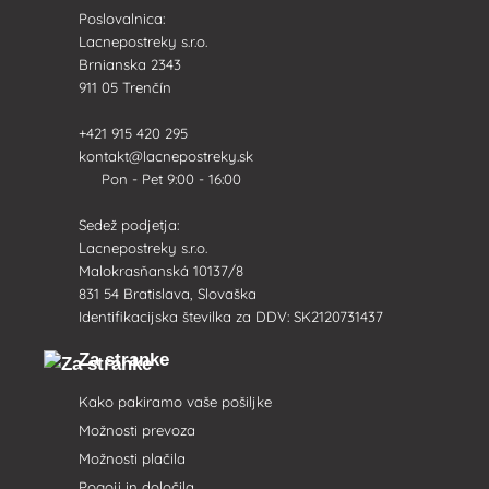
Poslovalnica:
Lacnepostreky s.r.o.
Brnianska 2343
911 05 Trenčín
+421 915 420 295
kontakt@lacnepostreky.sk
Pon - Pet 9:00 - 16:00
Sedež podjetja:
Lacnepostreky s.r.o.
Malokrasňanská 10137/8
831 54 Bratislava, Slovaška
Identifikacijska številka za DDV: SK2120731437
Za stranke
Kako pakiramo vaše pošiljke
Možnosti prevoza
Možnosti plačila
Pogoji in določila