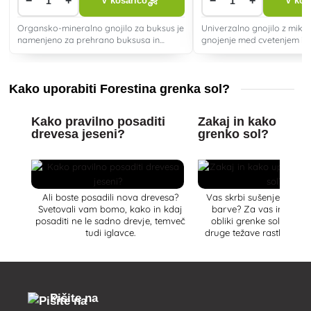
−
+
−
+
V košarico
V koš
Organsko-mineralno gnojilo za buksus je
Univerzalno gnojilo z mikr
namenjeno za prehrano buksusa in
gnojenje med cvetenjem in
drugih rastlin z večjo potrebo po kalciju
sobnih, balkonskih in drugi
(Ca).
rastlin.
Kako uporabiti Forestina grenka sol?
Kako pravilno posaditi
Zakaj in kako upora
drevesa jeseni?
grenko sol?
Ali boste posadili nova drevesa?
Vas skrbi sušenje listov 
Svetovali vam bomo, kako in kdaj
barve? Za vas imamo r
posaditi ne le sadno drevje, temveč
obliki grenke soli, ki reš
tudi iglavce.
druge težave rastlin. O t
skrivnosti rešuje ta vr
pomočnik, vam bomo po
našem članku.
Pišite na