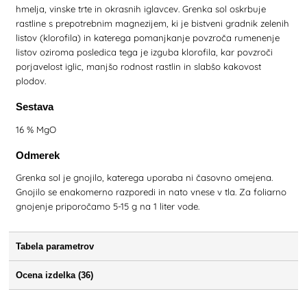
hmelja, vinske trte in okrasnih iglavcev. Grenka sol oskrbuje
rastline s prepotrebnim magnezijem, ki je bistveni gradnik zelenih
listov (klorofila) in katerega pomanjkanje povzroča rumenenje
listov oziroma posledica tega je izguba klorofila, kar povzroči
porjavelost iglic, manjšo rodnost rastlin in slabšo kakovost
plodov.
Sestava
16 % MgO
Odmerek
Grenka sol je gnojilo, katerega uporaba ni časovno omejena.
Gnojilo se enakomerno razporedi in nato vnese v tla. Za foliarno
gnojenje priporočamo 5-15 g na 1 liter vode.
Tabela parametrov
Ocena izdelka (36)