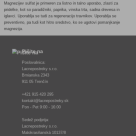
Magnezijev sulfat je primeren za listno in talno uporabo, zlasti za
pridelke, kot so paradižniki, paprika, vinska trta, sadna drevesa in
iglavci. Uporablja se tudi za regeneracijo travnikov. Uporablja se
preventivno, pa tudi kot hitro sredstvo, ko se ugotovi pomanjkanje
magnezija.
Pišite na
Poslovalnica:
Lacnepostreky s.r.o.
Brnianska 2343
911 05 Trenčín
+421 915 420 295
kontakt@lacnepostreky.sk
Pon - Pet 9:00 - 16:00
Sedež podjetja:
Lacnepostreky s.r.o.
Malokrasňanská 10137/8