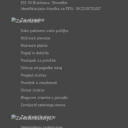
831 54 Bratislava, Slovaška
Identifikacijska številka za DDV: SK2120731437
Za stranke
Kako pakiramo vaše pošiljke
Možnosti prevoza
Možnosti plačila
Pogoji in določila
Postopek za pritožbe
Odstop od pogodbe tukaj
Pregled storitev
Pravilnik o zasebnosti
Glosar izrazov
Blagovne znamke v ponudbi
Zemljevid spletnega mesta
Za distributerje
Veleprodajno sodelovanje