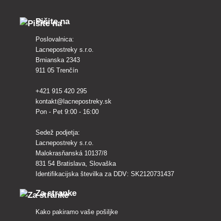
Pišite na
Poslovalnica:
Lacnepostreky s.r.o.
Brnianska 2343
911 05 Trenčín
+421 915 420 295
kontakt@lacnepostreky.sk
Pon - Pet 9:00 - 16:00
Sedež podjetja:
Lacnepostreky s.r.o.
Malokrasňanská 10137/8
831 54 Bratislava, Slovaška
Identifikacijska številka za DDV: SK2120731437
Za stranke
Kako pakiramo vaše pošiljke