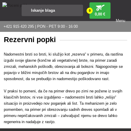
0
0
,00 €
Menu
+421 915 420 295 | PON - PET 9:00 - 16:00
Rezervni popki
Nadomestni brsti so brsti, ki služijo kot „rezerva“ v primeru, da rastlina
izgubi svoje glavne (končne ali vegetativne) brste, na primer zaradi
zmrzali, mehanskih poškodb, obrezovanja ali bolezni. Najpogosteje se
pojavijo v bližini mirujočih brstov ali na dnu poganjkov in imajo
sposobnost, da se prebudijo in nadomestijo poškodovano rast.
V praksi to pomeni, da če na primer drevo po zimi ne požene iz svojih
klasičnih brstov, ni vse izgubljeno – nadomestni brsti lahko „rešijo“
situacijo in proizvedejo nov poganjek ali list. Ta mehanizem je zelo
pomemben, na primer pri obrezovanju sadnih dreves spomladi ali v
primeru nepričakovanih zmrzali – zahvaljujoč njemu se drevo lahko
regenerira in nadaljuje z rastjo.