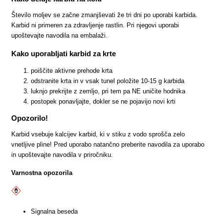
Število moljev se začne zmanjševati že tri dni po uporabi karbida.
Karbid ni primeren za zdravljenje rastlin. Pri njegovi uporabi
upoštevajte navodila na embalaži.
Kako uporabljati karbid za krte
poiščite aktivne prehode krta
odstranite krta in v vsak tunel položite 10-15 g karbida
luknjo prekrijte z zemljo, pri tem pa NE uničite hodnika
postopek ponavljajte, dokler se ne pojavijo novi krti
Opozorilo!
Karbid vsebuje kalcijev karbid, ki v stiku z vodo sprošča zelo
vnetljive pline! Pred uporabo natančno preberite navodila za uporabo
in upoštevajte navodila v priročniku.
Varnostna opozorila
Signalna beseda