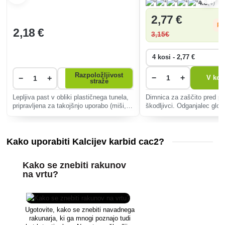
(4)
4.8
2
,77 €
Pr
2
,18 €
3
,15€
Razpoložljivost
−
+
−
+
V koš
straže
Lepljiva past v obliki plastičnega tunela,
Dimnica za zaščito pred p
pripravljena za takojšnjo uporabo (miši,
škodljivci. Odganjalec glo
podgane, žuželke).
plinskim učinkom v obliki
Kako uporabiti Kalcijev karbid cac2?
Kako se znebiti rakunov
na vrtu?
Ugotovite, kako se znebiti navadnega
rakunarja, ki ga mnogi poznajo tudi