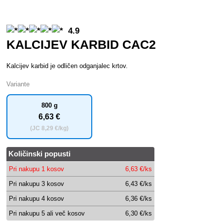
4.9
KALCIJEV KARBID CAC2
Kalcijev karbid je odličen odganjalec krtov.
Variante
800 g
6
,63 €
(JC
8
,29 €/kg)
Količinski popusti
Pri nakupu 1 kosov
6
,63 €/ks
Pri nakupu 3 kosov
6
,43 €/ks
Pri nakupu 4 kosov
6
,36 €/ks
Pri nakupu 5 ali več kosov
6
,30 €/ks