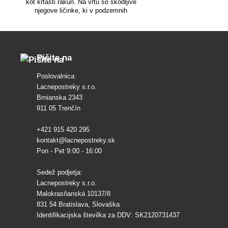
kot krtasti rakun. Na vrtu so škodljive
njegove ličinke, ki v podzemnih
tunelih razjedajo korenine rastlin. Te
nato "brez razloga" odmrejo.
Pišite na
Poslovalnica:
Lacnepostreky s.r.o.
Brnianska 2343
911 05 Trenčín
+421 915 420 295
kontakt@lacnepostreky.sk
Pon - Pet 9:00 - 16:00
Sedež podjetja:
Lacnepostreky s.r.o.
Malokrasňanská 10137/8
831 54 Bratislava, Slovaška
Identifikacijska številka za DDV: SK2120731437