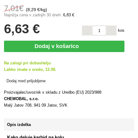
7
,01€
(8,29 €/kg)
Najnižja cena v zadnjih 30 dneh:
6
,83 €
6
,63 €
kos
Dodaj v košarico
Na zalogi pri dobavitelju
Lahko imate v sredo, 12.08.
Dodaj med priljubljene
Proizvajalec/uvoznik v skladu z Uredbo (EU) 2023/988
CHEMOBAL, s.r.o.
Malý Jatov 708, 941 09 Jatov, SVK
Opis izdelka
Kako deluje karbid na kolu