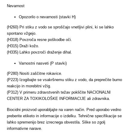
Nevarnost
Opozorilo o nevarnosti (stavki H)
(H260) Pri stiku z vodo se sproščajo vnetljivi plini, ki se lahko
spontano vžgejo.
(H318) Povzroča resne poškodbe oči.
(H315) Draži kožo.
(H335) Lahko povzroči draženje dihal.
Varnostni nasveti (P stavki)
(P280) Nositi zaščitne rokavice.
(P223) Izogibajte se vsakršnemu stiku z vodo, da preprečite burno
reakcijo in morebitni vžig.
(P312) V primeru zdravstvenih težav pokličite NACIONALNI
CENTER ZA TOXIKOLOŠKE INFORMACIJE ali zdravnika.
Biocidni proizvod uporabljajte na varen način. Pred uporabo vedno
preberite etiketo in informacije o izdelku. Tehnične specifikacije se
lahko spremenijo brez izrecnega obvestila. Slike so zgolj
informativne narave.