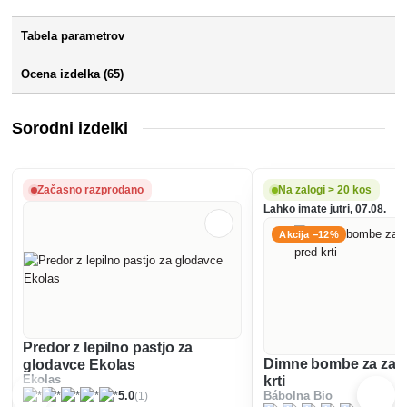
Tabela parametrov
Ocena izdelka (65)
Sorodni izdelki
Začasno razprodano
Na zalogi > 20 kos
Lahko imate jutri, 07.08.
Akcija −12%
Predor z lepilno pastjo za
Dimne bombe za zašč
glodavce Ekolas
Ekolas
krti
(1)
5.0
Bábolna Bio