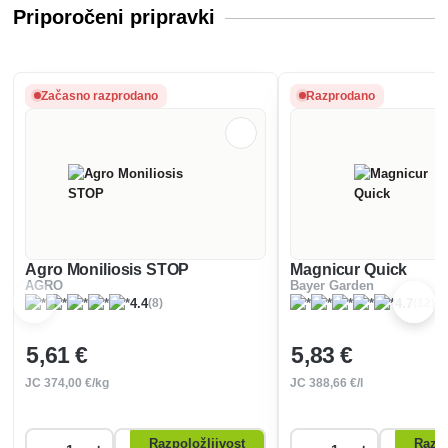
Priporočeni pripravki
Začasno razprodano
Razprodano
Agro Moniliosis STOP
Magnicur Quick
AGRO
Bayer Garden
(8)
(12)
4.4
4.7
5
,61 €
5
,83 €
JC
374
,00 €/kg
JC
388
,66 €/l
Razpoložljivost
Razpo