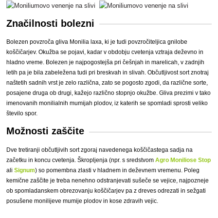
Značilnosti bolezni
Bolezen povzroča gliva Monilia laxa, ki je tudi povzročiteljica gnilobe
koščičarjev. Okužba se pojavi, kadar v obdobju cvetenja vztraja deževno in
hladno vreme. Bolezen je najpogostejša pri češnjah in marelicah, v zadnjih
letih pa je bila zabeležena tudi pri breskvah in slivah. Občutljivost sort znotraj
naštetih sadnih vrst je zelo različna, zato se pogosto zgodi, da različne sorte,
posajene druga ob drugi, kažejo različno stopnjo okužbe. Gliva prezimi v tako
imenovanih monilialnih mumijah plodov, iz katerih se spomladi sprosti veliko
število spor.
Možnosti zaščite
Dve tretiranji občutljivih sort zgoraj navedenega koščičastega sadja na
začetku in koncu cvetenja. Škropljenja (npr. s sredstvom
Agro Moniliose Stop
ali
Signum
) so pomembna zlasti v hladnem in deževnem vremenu. Poleg
kemične zaščite je treba nenehno odstranjevati sušeče se vejice, najpozneje
ob spomladanskem obrezovanju koščičarjev pa z dreves odrezati in sežgati
posušene monilijeve mumije plodov in kose zdravih vejic.