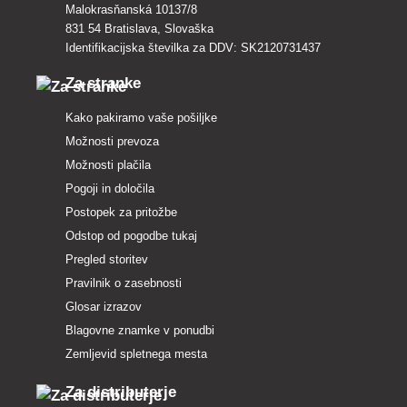
Malokrasňanská 10137/8
831 54 Bratislava, Slovaška
Identifikacijska številka za DDV: SK2120731437
Za stranke
Kako pakiramo vaše pošiljke
Možnosti prevoza
Možnosti plačila
Pogoji in določila
Postopek za pritožbe
Odstop od pogodbe tukaj
Pregled storitev
Pravilnik o zasebnosti
Glosar izrazov
Blagovne znamke v ponudbi
Zemljevid spletnega mesta
Za distributerje