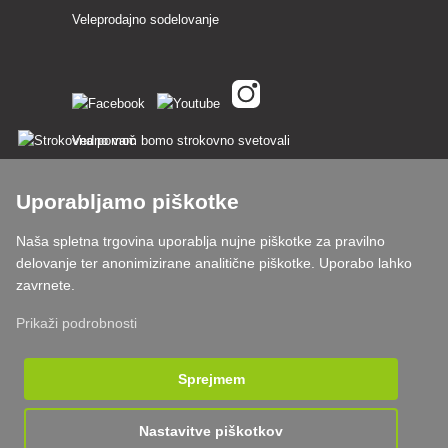
Veleprodajno sodelovanje
Vedno vam bomo strokovno svetovali
Pritožbe se obravnavajo v 24 urah
Uporabljamo piškotke
85 % blaga na zalogi
Naša spletna trgovina uporablja nujne piškotke za pravilno
delovanje ter anonimizirane analitične piškotke. Uporabo lahko
Dostava v 24 h od pon do pet
zavrnete.
Prikaži podrobnosti
Sprejmem
Nastavitve piškotkov