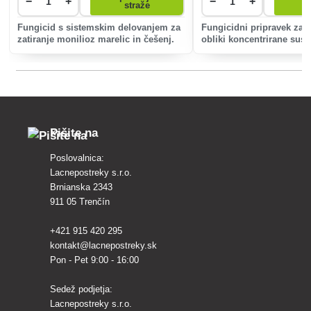
−
+
−
+
straže
Fungicid s sistemskim delovanjem za
Fungicidni pripravek za š
zatiranje monilioz marelic in češenj.
obliki koncentrirane susp
zaščito vinske trte in jag
botritisi ter češenj proti 
Pišite na
Poslovalnica:
Lacnepostreky s.r.o.
Brnianska 2343
911 05 Trenčín
+421 915 420 295
kontakt@lacnepostreky.sk
Pon - Pet 9:00 - 16:00
Sedež podjetja:
Lacnepostreky s.r.o.