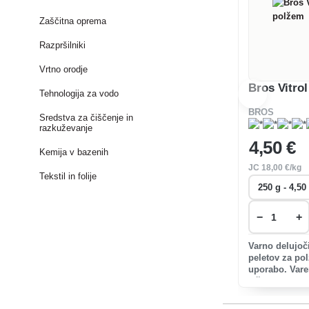
Zaščitna oprema
Razpršilniki
Vrtno orodje
Bros Vitrol
Tehnologija za vodo
BROS
Sredstva za čiščenje in
razkuževanje
4
,50 €
Kemija v bazenih
JC
18
,00 €/kg
Tekstil in folije
−
+
Varno delujoči
peletov za po
uporabo. Vare
ježe in ptice.