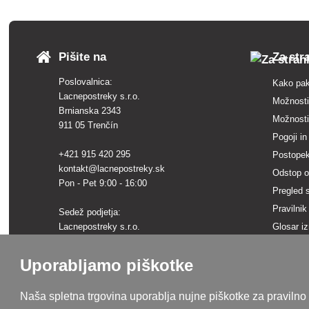
Pišite na
Za str
Poslovalnica:
Kako pak
Lacnepostreky s.r.o.
Možnosti
Brnianska 2343
Možnosti
911 05 Trenčín
Pogoji in
+421 915 420 295
Postopek
kontakt@lacnepostreky.sk
Odstop o
Pon - Pet 9:00 - 16:00
Pregled s
Pravilnik
Sedež podjetja:
Lacnepostreky s.r.o.
Glosar i
Malokrasňanská 10137/8
Blagovne
831 54 Bratislava, Slovaška
Uporabljamo piškotke
Zemljevi
Identifikacijska številka za DDV:
SK2120731437
Naša spletna trgovina uporablja nujne piškotke za pravilno