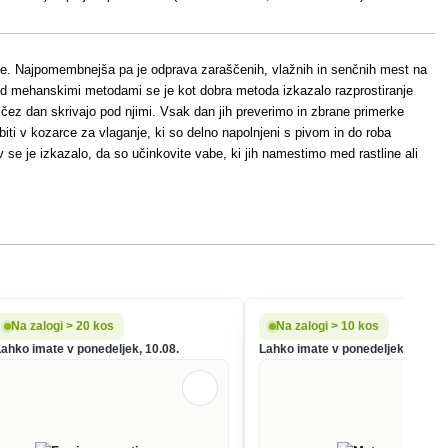
ode. Najpomembnejša pa je odprava zaraščenih, vlažnih in senčnih mest na
 Med mehanskimi metodami se je kot dobra metoda izkazalo razprostiranje
ži čez dan skrivajo pod njimi. Vsak dan jih preverimo in zbrane primerke
ti v kozarce za vlaganje, ki so delno napolnjeni s pivom in do roba
 se je izkazalo, da so učinkovite vabe, ki jih namestimo med rastline ali
Na zalogi > 20 kos
Na zalogi > 10 kos
Lahko imate v ponedeljek, 10.08.
Lahko imate v ponedeljek, 10.08.