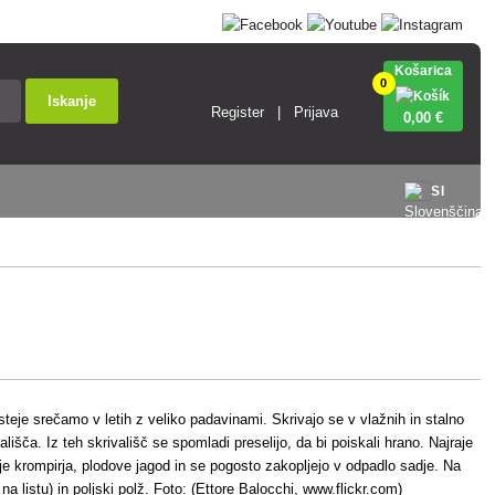
Košarica
0
Iskanje
Register
Prijava
0
,00 €
SI
teje srečamo v letih z veliko padavinami. Skrivajo se v vlažnih in stalno
ališča. Iz teh skrivališč se spomladi preselijo, da bi poiskali hrano. Najraje
olje krompirja, plodove jagod in se pogosto zakopljejo v odpadlo sadje. Na
 na listu) in poljski polž.
Foto: (
Ettore Balocchi
, www.flickr.com
)