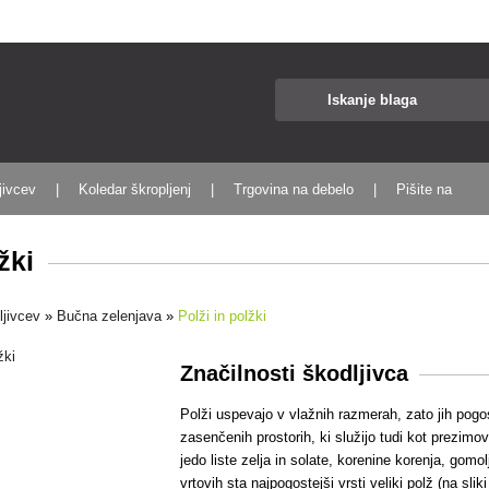
jivcev
Koledar škropljenj
Trgovina na debelo
Pišite na
žki
ljivcev
»
Bučna zelenjava
»
Polži in polžki
Značilnosti škodljivca
Polži uspevajo v vlažnih razmerah, zato jih pogos
zasenčenih prostorih, ki služijo tudi kot prezimov
jedo liste zelja in solate, korenine korenja, gom
vrtovih sta najpogostejši vrsti veliki polž (na sliki