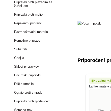
Pripravki proti plazečim se
žuželkam
Pripravki proti moljem
Repelentni pripravki
Razmnoževalni material
Pomožne priprave
Substrati
Gnojila
Priporočeni p
Sklopi pripravkov
Encimski pripravki
Na zalogi > 
Ptičja strašila
Lahko imate v p
Ograje proti smradu
Pripravki proti glodavcem
Semena trav