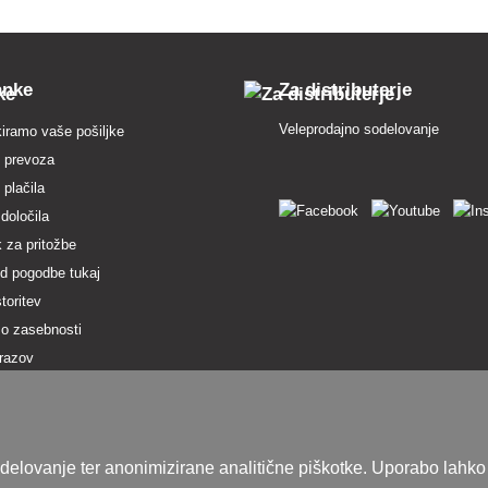
anke
Za distributerje
Veleprodajno sodelovanje
iramo vaše pošiljke
 prevoza
 plačila
 določila
 za pritožbe
d pogodbe tukaj
toritev
 o zasebnosti
zrazov
 znamke v ponudbi
d spletnega mesta
 delovanje ter anonimizirane analitične piškotke. Uporabo lahko