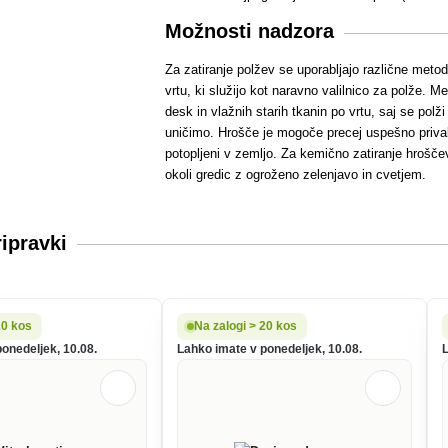
Možnosti nadzora
Za zatiranje polžev se uporabljajo različne met
vrtu, ki služijo kot naravno valilnico za polže.
desk in vlažnih starih tkanin po vrtu, saj se pol
uničimo. Hrošče je mogoče precej uspešno privabi
potopljeni v zemljo. Za kemično zatiranje hroščev
okoli gredic z ogroženo zelenjavo in cvetjem.
ripravki
20 kos
Na zalogi > 20 kos
onedeljek, 10.08.
Lahko imate v ponedeljek, 10.08.