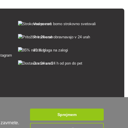
Vedno vam bomo strokovno svetovali
Pritožbe se obravnavajo v 24 urah
85 % blaga na zalogi
Dostava v 24 h od pon do pet
Sprejmem
 zavrnete.