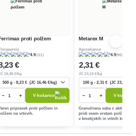
Ferrimax proti polžem
Metarex M
Floraservis
Agroaliance
(111)
(96)
4.9
4.9
8
,23 €
2
,31 €
JC
16
,46 €/kg
JC
23
,10 €/kg
−
+
−
+
V košarico
V košarico
Varen pripravek proti polžem in
Granulirana vaba z aktivno sn
polžem na vrtovih.
proti vsem vrstam polžev in p
v kmetijskih in vrtnih kulturah