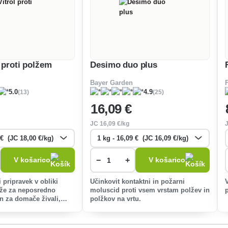
 proti polžem
Desimo duo plus
Bayer Garden
(13)
(25)
5.0
4.9
16
,09 €
JC
16
,09 €/kg
−
+
V košarico
V košarico
 pripravek v obliki
Učinkovit kontaktni in požarni
lže za neposredno
moluscid proti vsem vrstam polžev in
n za domače živali,
polžkov na vrtu.