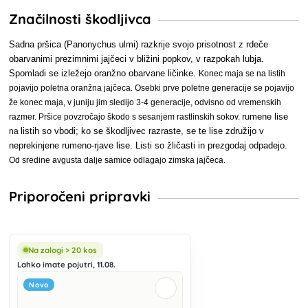
Značilnosti škodljivca
Sadna pršica (Panonychus ulmi) razkrije svojo prisotnost z rdeče
obarvanimi prezimnimi jajčeci v bližini popkov, v razpokah lubja.
Spomladi se izležejo oranžno obarvane ličinke.
Konec maja se na listih
pojavijo poletna oranžna jajčeca. Osebki prve poletne generacije se pojavijo
že konec maja, v juniju jim sledijo 3-4 generacije, odvisno od vremenskih
rumene lise
razmer. Pršice povzročajo škodo s sesanjem rastlinskih sokov.
listih so vbodi; ko se škodljivec razraste, se te lise združijo v
na
neprekinjene rumeno-rjave lise. Listi so žličasti in prezgodaj odpadejo.
Od sredine avgusta dalje samice odlagajo zimska jajčeca.
Priporočeni pripravki
Na zalogi > 20 kos
Lahko imate pojutri, 11.08.
Novo