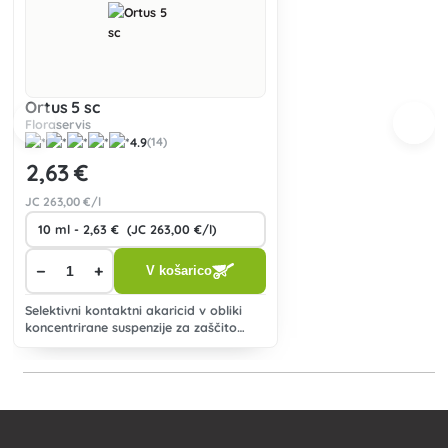
Ortus 5 sc
Floraservis
4.9
(14)
2
,63 €
JC
263
,00 €/l
−
+
V košarico
Selektivni kontaktni akaricid v obliki
koncentrirane suspenzije za zaščito
sadnega drevja pred pršicami
(Tetranychidae) in za zaščito hmelja
pred hmeljevo pršico (Tetranychus
urticae Koch).