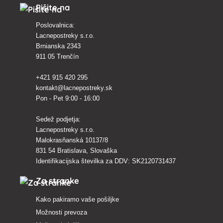
Pišite na
Poslovalnica:
Lacnepostreky s.r.o.
Brnianska 2343
911 05 Trenčín
+421 915 420 295
kontakt@lacnepostreky.sk
Pon - Pet 9:00 - 16:00
Sedež podjetja:
Lacnepostreky s.r.o.
Malokrasňanská 10137/8
831 54 Bratislava, Slovaška
Identifikacijska številka za DDV: SK2120731437
Za stranke
Kako pakiramo vaše pošiljke
Možnosti prevoza