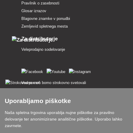
Pravilnik o zasebnosti
Glosar izrazov
Blagovne znamke v ponudbi
Zemljevid spletnega mesta
Za distributerje
Veleprodajno sodelovanje
Vedno vam bomo strokovno svetovali
Pritožbe se obravnavajo v 24 urah
Uporabljamo piškotke
85 % blaga na zalogi
Naša spletna trgovina uporablja nujne piškotke za pravilno
delovanje ter anonimizirane analitične piškotke. Uporabo lahko
Dostava v 24 h od pon do pet
zavrnete.