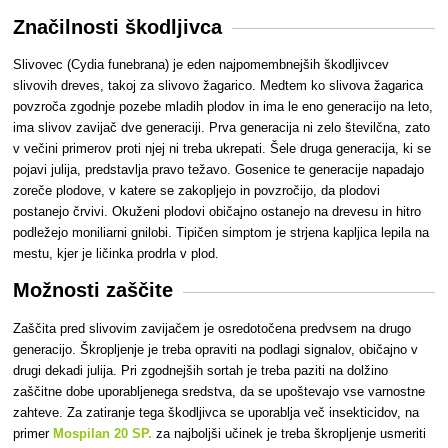
Značilnosti škodljivca
Slivovec (Cydia funebrana) je eden najpomembnejših škodljivcev
slivovih dreves, takoj za slivovo žagarico. Medtem ko slivova žagarica
povzroča zgodnje pozebe mladih plodov in ima le eno generacijo na leto,
ima slivov zavijač dve generaciji. Prva generacija ni zelo številčna, zato
v večini primerov proti njej ni treba ukrepati. Šele druga generacija, ki se
pojavi julija, predstavlja pravo težavo. Gosenice te generacije napadajo
zoreče plodove, v katere se zakopljejo in povzročijo, da plodovi
postanejo črvivi. Okuženi plodovi običajno ostanejo na drevesu in hitro
podležejo moniliarni gnilobi. Tipičen simptom je strjena kapljica lepila na
mestu, kjer je ličinka prodrla v plod.
Možnosti zaščite
Zaščita pred slivovim zavijačem je osredotočena predvsem na drugo
generacijo. Škropljenje je treba opraviti na podlagi signalov, običajno v
drugi dekadi julija. Pri zgodnejših sortah je treba paziti na dolžino
zaščitne dobe uporabljenega sredstva, da se upoštevajo vse varnostne
zahteve. Za zatiranje tega škodljivca se uporablja več insekticidov, na
primer
Mospilan 20 SP.
za najboljši učinek je treba škropljenje usmeriti