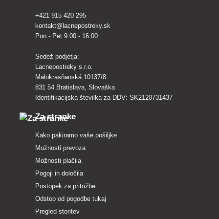
+421 915 420 295
kontakt@lacnepostreky.sk
Pon - Pet 9:00 - 16:00
Sedež podjetja:
Lacnepostreky s.r.o.
Malokrasňanská 10137/8
831 54 Bratislava, Slovaška
Identifikacijska številka za DDV: SK2120731437
Za stranke
Kako pakiramo vaše pošiljke
Možnosti prevoza
Možnosti plačila
Pogoji in določila
Postopek za pritožbe
Odstop od pogodbe tukaj
Pregled storitev