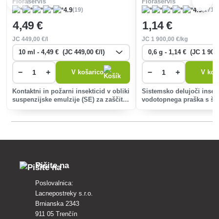
Floraservis
Floraservis
(19)
(171)
4.9
4.9
4
,49 €
1
,14 €
JC
449
,00 €/l
JC
1 900
,00 €/kg
−
+
−
+
V košarico
V koš
Kontaktni in požarni insekticid v obliki
Sistemsko delujoči insekt
suspenzijske emulzije (SE) za zaščito
vodotopnega praška s ši
koščičarjev, koščičarjev in vinske trte
spektrom delovanja.
pred korozivnimi in sesalnimi
škodljivci.
Pišite na
Poslovalnica:
Lacnepostreky s.r.o.
Brnianska 2343
911 05 Trenčín