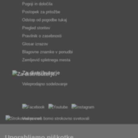
Pogoji in določila
Postopek za pritožbe
Odstop od pogodbe tukaj
Pregled storitev
Pravilnik o zasebnosti
Glosar izrazov
Blagovne znamke v ponudbi
Zemljevid spletnega mesta
Za distributerje
Veleprodajno sodelovanje
Vedno vam bomo strokovno svetovali
Pritožbe se obravnavajo v 24 urah
Uporabljamo piškotke