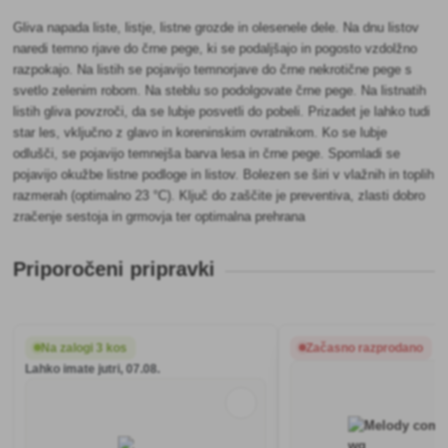
Gliva napada liste, listje, listne grozde in olesenele dele. Na dnu listov
naredi temno rjave do črne pege, ki se podaljšajo in pogosto vzdolžno
razpokajo. Na listih se pojavijo temnorjave do črne nekrotične pege s
svetlo zelenim robom. Na steblu so podolgovate črne pege. Na listnatih
listih gliva povzroči, da se lubje posvetli do pobeli. Prizadet je lahko tudi
star les, vključno z glavo in koreninskim ovratnikom. Ko se lubje
odlušči, se pojavijo temnejša barva lesa in črne pege. Spomladi se
pojavijo okužbe listne podloge in listov. Bolezen se širi v vlažnih in toplih
razmerah (optimalno 23 °C). Ključ do zaščite je preventiva, zlasti dobro
zračenje sestoja in grmovja ter optimalna prehrana
Priporočeni pripravki
Na zalogi 3 kos
Začasno razprodano
Lahko imate jutri, 07.08.