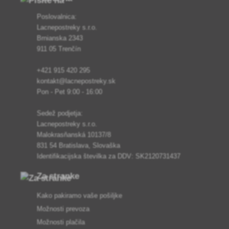
Poslovalnica:
Lacnepostreky s.r.o.
Brnianska 2343
911 05 Trenčín
+421 915 420 295
kontakt@lacnepostreky.sk
Pon - Pet 9:00 - 16:00
Sedež podjetja:
Lacnepostreky s.r.o.
Malokrasňanská 10137/8
831 54 Bratislava, Slovaška
Identifikacijska številka za DDV: SK2120731437
Za stranke
Kako pakiramo vaše pošiljke
Možnosti prevoza
Možnosti plačila