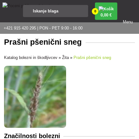
0
0
,00 €
Menu
+421 915 420 295 | PON - PET 9:00 - 16:00
Prašni pšenični sneg
Katalog bolezni in škodljivcev
»
Žita
»
Prašni pšenični sneg
Značilnosti bolezni