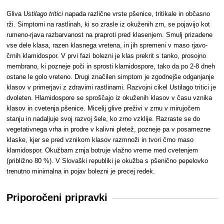
Gliva
Ustilago tritici
napada različne vrste pšenice, tritikale in občasno
rži. Simptomi na rastlinah, ki so zrasle iz okuženih zrn, se pojavijo kot
rumeno-rjava razbarvanost na praproti pred klasenjem. Smulj prizadene
vse dele klasa, razen klasnega vretena, in jih spremeni v maso rjavo-
črnih klamidospor. V prvi fazi bolezni je klas prekrit s tanko, prosojno
membrano, ki pozneje poči in sprosti klamidospore, tako da po 2-8 dneh
ostane le golo vreteno. Drugi značilen simptom je zgodnejše odganjanje
klasov v primerjavi z zdravimi rastlinami. Razvojni cikel Ustilago tritici je
dvoleten. Hlamidospore se sproščajo iz okuženih klasov v času vznika
klasov in cvetenja pšenice. Micelij glive preživi v zrnu v mirujočem
stanju in nadaljuje svoj razvoj šele, ko zrno vzklije. Razraste se do
vegetativnega vrha in prodre v kalivni pletež, pozneje pa v posamezne
klaske, kjer se pred vznikom klasov razmnoži in tvori črno maso
klamidospor. Okužbam zrnja botruje vlažno vreme med cvetenjem
(približno 80 %). V Slovaški republiki je okužba s pšenično pepelovko
trenutno minimalna in pojav bolezni je precej redek.
Priporočeni pripravki