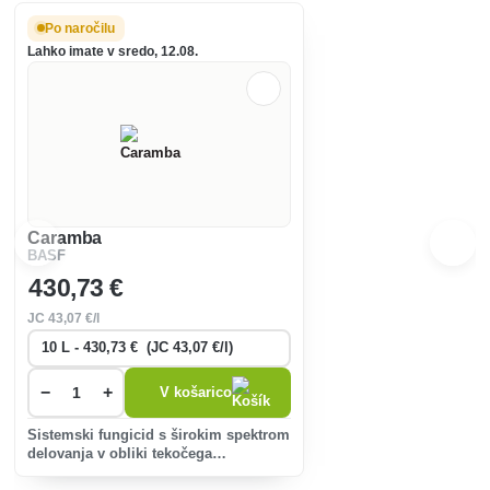
Po naročilu
Lahko imate v sredo, 12.08.
Caramba
BASF
430
,73 €
JC
43
,07 €/l
−
+
V košarico
Sistemski fungicid s širokim spektrom
delovanja v obliki tekočega
koncentrata za redčenje z vodo za