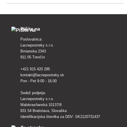
zaščito ozimne pšenice in ječmena
pred glivičnimi boleznimi listov in
klasov ter glivičnimi
Pišite na
Poslovalnica:
Lacnepostreky s.r.o.
Brnianska 2343
911 05 Trenčín
+421 915 420 295
kontakt@lacnepostreky.sk
Pon - Pet 9:00 - 16:00
Sedež podjetja:
Lacnepostreky s.r.o.
Malokrasňanská 10137/8
831 54 Bratislava, Slovaška
Identifikacijska številka za DDV: SK2120731437