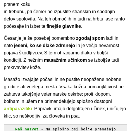
prsnem košu
in trebuhu, pri čemer ne izpustite stranskih in spodnjih
delov spolovila. Na teh območjih in tudi na hrbtu lase rahlo
počesajte in izberite
finejše glavnike
.
Česanje je še posebej pomembno
zgodaj spom
ladi in
nato
jeseni, ko
se dlake zdrsnejo
in je večja nevarnost
pojava škodljivcev. S tem ohranjamo dlako v boljši
kondiciji. Z nežnim
masažnim učinkom
se izboljša tudi
prekrvavitev kože.
Masažo izvajajte počasi in ne pustite neopažene nobene
grudice ali vnetega mesta. Vsaka kožna pomanjkljivost ne
zahteva takojšnje veterinarske oskrbe; proti klopom,
bolham in ušem na primer delujejo splošno dostopni
antiparazitiki.
Pripravki imajo dolgotrajen učinek, uničujejo
klic, so neškodljivi za človeka in psa.
Naš nasvet
-
Na splošno psi bolje prenašajo