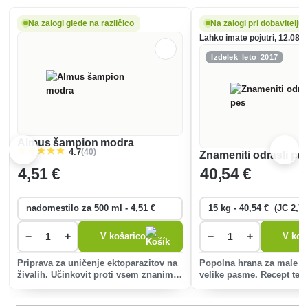
Na zalogi glede na različico
Na zalogi pri dobavitelju
Lahko imate pojutri, 12.08.
Izdelek_leto_2017
Almus šampion modra
(40)
4.7
Znameniti odrasli pe
4
,51 €
40
,54 €
−
+
−
+
V košarico
V koš
Priprava za uničenje ektoparazitov na
Popolna hrana za male in
živalih. Učinkovit proti vsem znanim
velike pasme. Recept tem
vrstam ektoparazitov na živalih,
najnovejših trendih v pre
uničuje tudi mikrobe. Za ljudi in