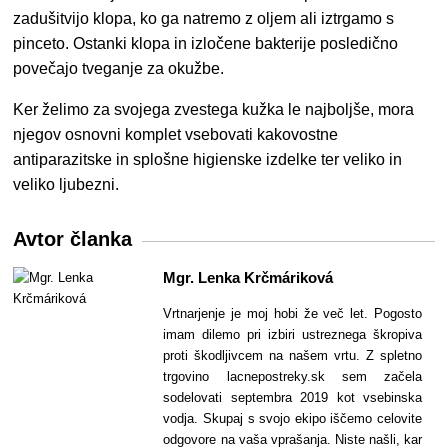
zadušitvijo klopa, ko ga natremo z oljem ali iztrgamo s
pinceto. Ostanki klopa in izločene bakterije posledično
povečajo tveganje za okužbe.
Ker želimo za svojega zvestega kužka le najboljše, mora
njegov osnovni komplet vsebovati kakovostne
antiparazitske in splošne higienske izdelke ter veliko in
veliko ljubezni.
Avtor članka
Mgr. Lenka Krčmáriková
Vrtnarjenje je moj hobi že več let. Pogosto
imam dilemo pri izbiri ustreznega škropiva
proti škodljivcem na našem vrtu. Z spletno
trgovino lacnepostreky.sk sem začela
sodelovati septembra 2019 kot vsebinska
vodja. Skupaj s svojo ekipo iščemo celovite
odgovore na vaša vprašanja. Niste našli, kar