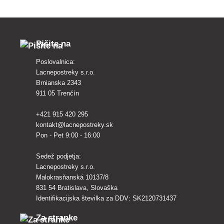
toplokrvne živali je neškodljiv.
Pišite na
Poslovalnica:
Lacnepostreky s.r.o.
Brnianska 2343
911 05 Trenčín
+421 915 420 295
kontakt@lacnepostreky.sk
Pon - Pet 9:00 - 16:00
Sedež podjetja:
Lacnepostreky s.r.o.
Malokrasňanská 10137/8
831 54 Bratislava, Slovaška
Identifikacijska številka za DDV: SK2120731437
Za stranke