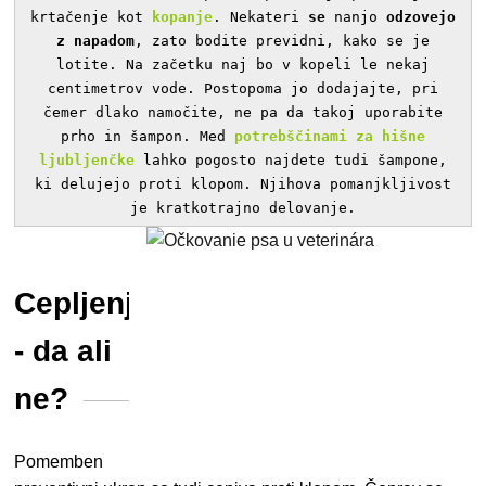
krtačenje kot
kopanje
. Nekateri
se
nanjo
odzovejo
z napadom
, zato bodite previdni, kako se je
lotite. Na začetku naj bo v kopeli le nekaj
centimetrov vode. Postopoma jo dodajajte, pri
čemer dlako namočite, ne pa da takoj uporabite
prho in šampon. Med
potrebščinami za hišne
ljubljenčke
lahko pogosto najdete tudi šampone,
ki delujejo proti klopom. Njihova pomanjkljivost
je kratkotrajno delovanje.
Cepljenje
- da ali
ne?
Pomemben