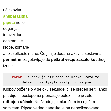
učinkovita
antiparazitna
pipeta
ne le
odganja,
temveč tudi
odstranjuje
klope, komarje
ali žuželkaste muhe. Če jim je dodana aktivna sestavina
permetrin
, zagotavljajo do
petkrat večjo zaščito kot
drugi
izdelki.
Pozor!
Ta snov je strupena za mačke. Zato te
izdelke uporabljajte izključno za pse.
Klopov odženejo v delčku sekunde, tj. še preden se ti lahko
pritrdijo in postopoma prenašajo bolezni. To je zelo
odbojen učinek
. Ne škodujejo mladičem in doječim
samicam. Pipeto vedno nanesite le na nepoškodovano