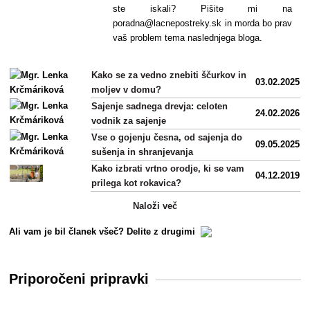
ste iskali? Pišite mi na
poradna@lacnepostreky.sk in morda bo prav
vaš problem tema naslednjega bloga.
Kako se za vedno znebiti ščurkov in
03.02.2025
moljev v domu?
Sajenje sadnega drevja: celoten
24.02.2026
vodnik za sajenje
Vse o gojenju česna, od sajenja do
09.05.2025
sušenja in shranjevanja
Kako izbrati vrtno orodje, ki se vam
04.12.2019
prilega kot rokavica?
Naloži več
Ali vam je bil članek všeč? Delite z drugimi
Priporočeni pripravki