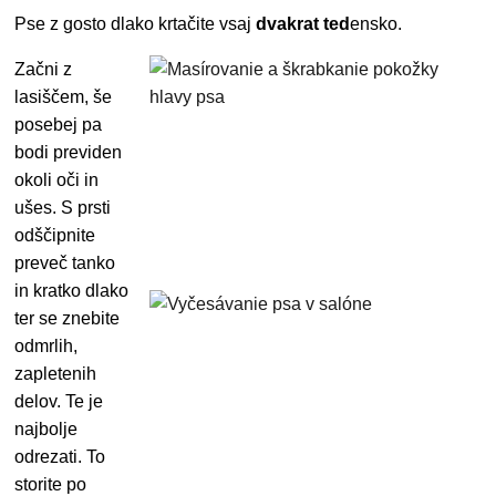
Pse z gosto dlako krtačite vsaj
dvakrat ted
ensko.
Začni z
lasiščem, še
posebej pa
bodi previden
okoli oči in
ušes. S prsti
odščipnite
preveč tanko
in kratko dlako
ter se znebite
odmrlih,
zapletenih
delov. Te je
najbolje
odrezati. To
storite po