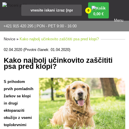
0
0
,00 €
Menu
+421 915 420 295 | PON - PET 9:00 - 16:00
Novice
»
Kako najbolj učinkovito zaščititi psa pred klopi?
02.04.2020 (Prvotni članek: 01.04.2020)
Kako najbolj učinkovito zaščititi
psa pred klopi?
S prihodom
prvih pomladnih
žarkov se klopi
in drugi
ektoparaziti
okužijo z vsemi
toplokrvnimi