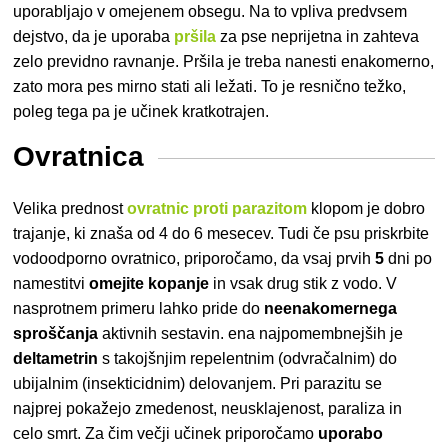
uporabljajo v omejenem obsegu. Na to vpliva predvsem
dejstvo, da je uporaba
pršila
za pse neprijetna in zahteva
zelo previdno ravnanje. Pršila je treba nanesti enakomerno,
zato mora pes mirno stati ali ležati. To je resnično težko,
poleg tega pa je učinek kratkotrajen.
Ovratnica
Velika prednost
ovratnic proti parazitom
klopom je dobro
trajanje, ki znaša od 4 do 6 mesecev. Tudi če psu priskrbite
vodoodporno ovratnico, priporočamo, da vsaj prvih
5
dni po
namestitvi
omejite kopanje
in vsak drug stik z vodo. V
nasprotnem primeru lahko pride do
neenakomernega
sproščanja
aktivnih sestavin.
ena najpomembnejših je
deltametrin
s takojšnjim repelentnim (odvračalnim) do
ubijalnim (insekticidnim) delovanjem. Pri parazitu se
najprej pokažejo zmedenost, neusklajenost, paraliza in
celo smrt. Za čim večji učinek priporočamo
uporabo