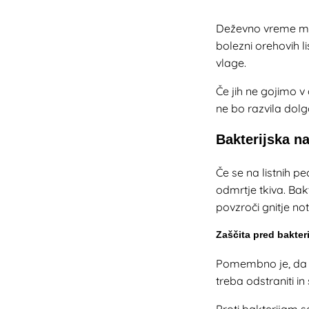
Deževno vreme med 
bolezni orehovih l
vlage.
Če jih ne gojimo v
ne bo razvila dolg
Bakterijska na
Če se na listnih pe
odmrtje tkiva. Ba
povzroči gnitje no
Zaščita pred bakter
Pomembno je, da o
treba odstraniti in
Proti bakterijam s