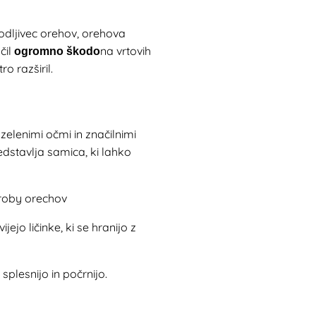
kodljivec orehov, orehova
čil
na vrtovih
ogromno škodo
o razširil.
zelenimi očmi in značilnimi
redstavlja samica, ki lahko
jo ličinke, ki se hranijo z
 splesnijo in počrnijo.