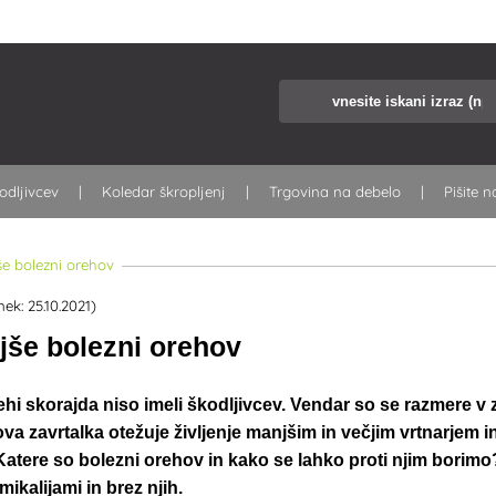
odljivcev
Koledar škropljenj
Trgovina na debelo
Pišite n
e bolezni orehov
nek: 25.10.2021)
jše bolezni orehov
i skorajda niso imeli škodljivcev. Vendar so se razmere v za
va zavrtalka otežuje življenje manjšim in večjim vrtnarjem 
 Katere so bolezni orehov in kako se lahko proti njim borim
mikalijami in brez njih.