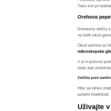
Tako kot pri bakt
Orehova pepe
Drevesna vešča, ki
na listih okoli gla
Okoli samice so šte
mikroskopske gli
V prvi polovici po
listje, kjer prezimij
Zaščita pred matič
Mšic se lahko zneb
poletni insekticidi.
Uživajte 