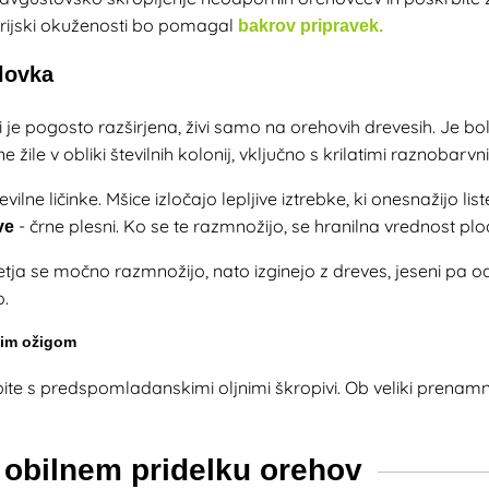
erijski okuženosti bo pomagal
bakrov pripravek.
lovka
 je pogosto razširjena, živi samo na orehovih drevesih. Je bol
vne žile v obliki številnih kolonij, vključno s krilatimi raznobar
vilne ličinke. Mšice izločajo lepljive iztrebke, ki onesnažijo lis
- črne plesni. Ko se te razmnožijo, se hranilna vrednost pl
ve
letja se močno razmnožijo, nato izginejo z dreves, jeseni pa od
o.
nim ožigom
ite s predspomladanskimi oljnimi škropivi. Ob veliki prenamn
v obilnem pridelku orehov