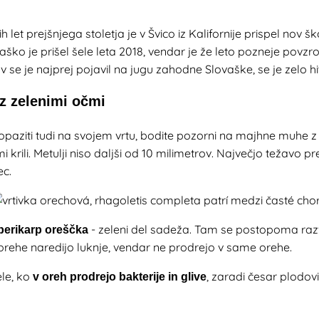
let prejšnjega stoletja je v Švico iz Kalifornije prispel nov š
aško je prišel šele leta 2018, vendar je že leto pozneje povzro
v se je najprej pojavil na jugu zahodne Slovaške, se je zelo hitr
z zelenimi očmi
o opaziti tudi na svojem vrtu, bodite pozorni na majhne muhe z 
mi krili. Metulji niso daljši od 10 milimetrov. Največjo težavo p
ec.
- zeleni del sadeža. Tam se postopoma razvije
perikarp oreščka
orehe naredijo luknje, vendar ne prodrejo v same orehe.
le, ko
, zaradi česar plodovi
v oreh prodrejo bakterije in glive