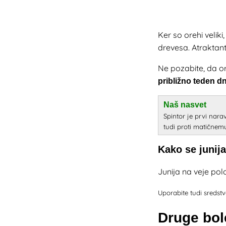
Ker so orehi velik
drevesa. Atraktant 
Ne pozabite, da o
približno teden dn
Naš nasvet
Spintor je prvi narav
tudi proti matičnem
Kako se junija
Junija na veje pol
Uporabite tudi sredst
Druge bol