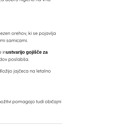
ezen orehov, ki se pojavlja
vnimi samicami.
te
in
ustvarijo gojišče za
odov poslabša.
ložijo jajčeca na letalno
ožitvi pomagajo tudi običajni