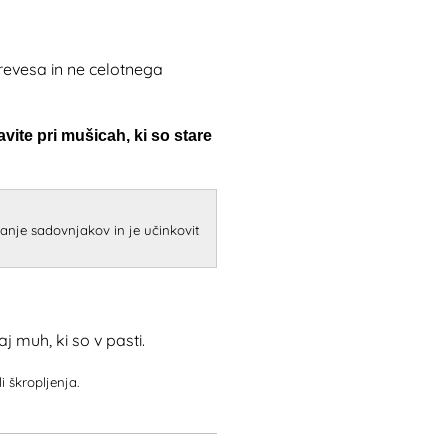
drevesa in ne celotnega
vite pri mušicah, ki so stare
tiranje sadovnjakov in je učinkovit
aj muh, ki so v pasti.
i škropljenja.