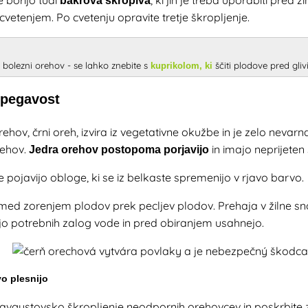
bakrova škropiva
cvetenjem. Po cvetenju opravite tretje škropljenje.
 bolezni orehov - se lahko znebite s
ščiti plodove pred gliv
kuprikolom, ki
 pegavost
ehov, črni oreh, izvira iz vegetativne okužbe in je zelo nevarna
rehov.
in imajo neprijeten
Jedra orehov postopoma porjavijo
e pojavijo obloge, ki se iz belkaste spremenijo v rjavo barvo.
med zorenjem plodov prek pecljev plodov. Prehaja v žilne snop
ijo potrebnih zalog vode in pred obiranjem usahnejo.
o plesnijo
 avgustovsko škropljenje neodpornih orehovcev in poskrbite 