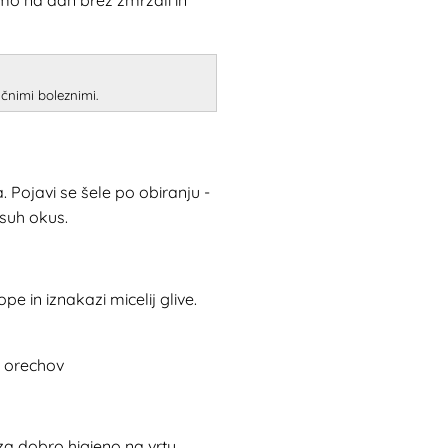
ičnimi boleznimi.
. Pojavi se šele po obiranju -
 suh okus.
e in iznakazi micelij glive.
za dobro higieno na vrtu.