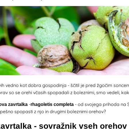
ovih vedno kot dobra gospodinja - ščitil je pred žgočim soncem
prav so se orehi včasih spopadali z boleznimi, smo vedeli, kako 
-
- od svojega prihoda na S
ova zavrtalka
rhagoletis completa
pešno spopasti z njo in drugimi boleznimi orehov?
avrtalka - sovražnik vseh orehov