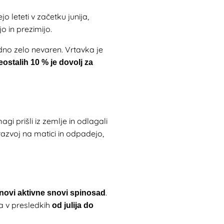
o leteti v začetku junija,
o in prezimijo.
dno zelo nevaren. Vrtavka je
eostalih 10 % je dovolj za
agi prišli iz zemlje in odlagali
j razvoj na matici in odpadejo,
.
novi aktivne snovi spinosad
a v presledkih
od julija do