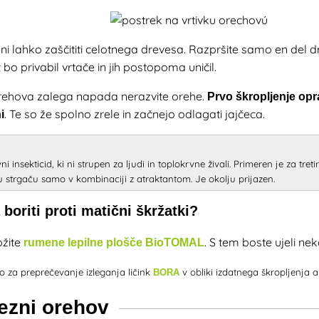
i, ni lahko zaščititi celotnega drevesa. Razpršite samo en del 
bo privabil vrtače in jih postopoma uničil.
rehova zalega napada nerazvite orehe.
Prvo škropljenje opra
. Te so že spolno zrele in začnejo odlagati jajčeca.
i
ni insekticid, ki ni strupen za ljudi in toplokrvne živali. Primeren je za tre
u strgaču samo v kombinaciji z atraktantom. Je okolju prijazen.
 boriti proti matični škržatki?
ožite
. S tem boste ujeli nek
rumene lepilne plošče BioTOMAL
vo za preprečevanje izleganja ličink
v obliki izdatnega škropljenja al
BORA
ezni orehov