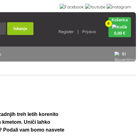
Košarica
0
Iskanje
Register
Prijava
0
,00 €
a
SI
dnjih treh letih korenito
in kmetom. Uniči lahko
o?
Podali vam bomo
nasvete