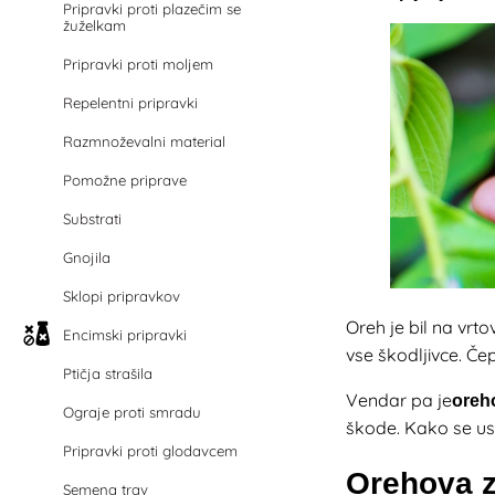
Pripravki proti plazečim se
žuželkam
Pripravki proti moljem
Repelentni pripravki
Razmnoževalni material
Pomožne priprave
Substrati
Gnojila
Sklopi pripravkov
Oreh je bil na vrt
Encimski pripravki
vse škodljivce. Če
Ptičja strašila
Vendar pa je
oreh
Ograje proti smradu
škode. Kako se us
Pripravki proti glodavcem
Orehova z
Semena trav