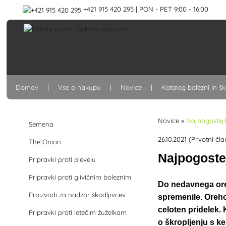
+421 915 420 295 | PON - PET 9:00 - 16:00
Domov
Vse o nakupu
Novice
Katalog bolezni in šk
Novice
»
Najpogostejš
Semena
26.10.2021 (Prvotni čla
The Onion
Najpogoste
Pripravki proti plevelu
Pripravki proti glivičnim boleznim
Do nedavnega oreh
Proizvodi za nadzor škodljivcev
spremenile. Oreho
celoten pridelek.
Pripravki proti letečim žuželkam
o škropljenju s ke