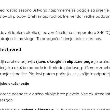
rastno sezono ustvarja najprimernejše pogoje za širjenje bak
istov ali plodov. Orehi imajo radi obilne, vendar redke padavin
 dovolj toplem okolju (s povprečno letno temperaturo 8-10 °C) i
otrajna listna vlaga. To omogoča širjenje bolezni orehov.
lezljivost
cljih orehov pojavijo
, je oreh
rjave, okrogle in eliptične pege
kterijska okužba napade tudi mlade plodove, pri čemer zmeh
tranjosti matice. Plodovi potem počrnijo, se skrčijo in odpadej
ijsko okuženostjo
rehe posadite v vlažno okolje brez plevela. Vse okužene list
 sežgati.
e borijo tudi
, ki jih je treba uporabiti pred