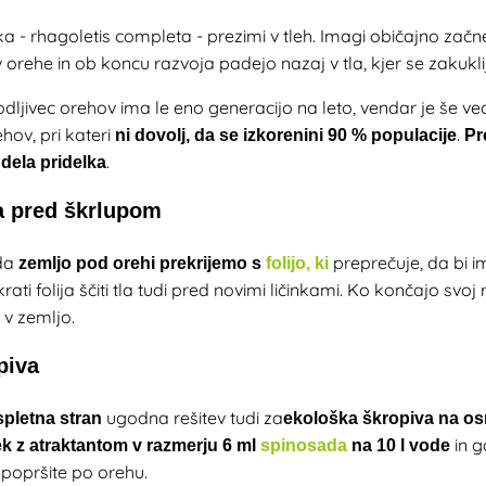
rka
- rhagoletis completa - prezimi v tleh. Imagi običajno začnej
 orehe in ob koncu razvoja padejo nazaj v tla, kjer se zakuklij
jivec orehov ima le eno generacijo na leto, vendar je še ve
hov, pri kateri
.
ni dovolj, da se izkorenini 90 % populacije
Pr
.
 dela pridelka
ta pred škrlupom
 da
preprečuje, da bi im
zemljo pod orehi prekrijemo s
folijo
, ki
rati folija ščiti tla tudi pred novimi ličinkami. Ko končajo svo
 v zemljo.
piva
ugodna rešitev tudi za
spletna stran
ekološka škropiva na os
in g
ek z atraktantom v razmerju 6 ml
spinosada
na 10 l vode
popršite po orehu.