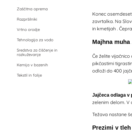
Zaščitna oprema
Konec osemdesetih 
Razpršilniki
zavrtalka. Na Slov
in kmetijah
. Čepra
Vrtno orodje
Tehnologija za vodo
Majhna muha 
Sredstva za čiščenje in
razkuževanje
Če želite vijačnic
pikčastimi tigrasti
Kemija v bazenih
odloži do 400 jajč
Tekstil in folije
Jajčeca odlaga v 
zelenim delom. V 
Težava nastane še
Prezimi v tleh