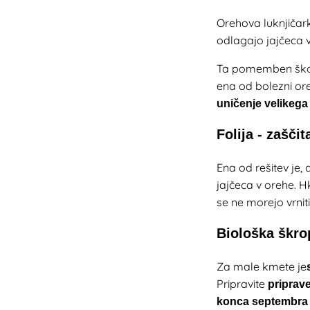
Orehova luknjiča
odlagajo jajčeca v
Ta pomemben škodl
ena od bolezni ore
uničenje velikega
Folija - zašči
Ena od rešitev je,
jajčeca v orehe. Hk
se ne morejo vrniti
Biološka škro
Za male kmete je
Pripravite
priprav
konca septembra