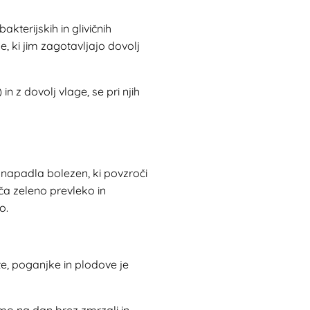
terijskih in glivičnih
e, ki jim zagotavljajo dovolj
n z dovolj vlage, se pri njih
e napadla bolezen, ki povzroči
ča zeleno prevleko in
o.
e, poganjke in plodove je
 zimo na dan brez zmrzali in