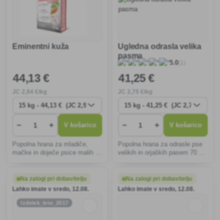
Eminentni kuža
Ugledna odrasla velika
pasma
(1)
5.0
44
,13 €
41
,25 €
JC
2
,94 €/kg
JC
2
,75 €/kg
−
+
−
+
V košarico
V košarico
Popolna hrana za mladiče,
Popolna hrana za odrasle pse
mačke in doječe psice malih in
velikih in orjaških pasem 70 %
srednjih pasem 75 %
beljakovin živalskega izvora.
beljakovin živalskega izvora.
Na zalogi pri dobavitelju
Na zalogi pri dobavitelju
Lahko imate v sredo, 12.08.
Lahko imate v sredo, 12.08.
Izdelek_leto_2017