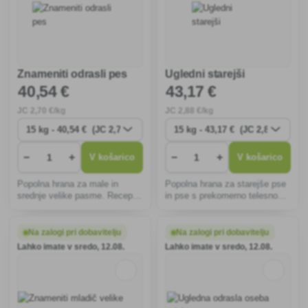
Znameniti odrasli pes
Ugledni starejši
40
,54 €
43
,17 €
JC
2
,70 €/kg
JC
2
,88 €/kg
−
+
−
+
V košarico
V košarico
Popolna hrana za male in
Popolna hrana za starejše pse
srednje velike pasme. Recept
in pse s prekomerno telesno
temelji na najnovejših trendih v
težo. 55 % beljakovin
prehrani psov.
živalskega izvora.
Na zalogi pri dobavitelju
Na zalogi pri dobavitelju
Lahko imate v sredo, 12.08.
Lahko imate v sredo, 12.08.