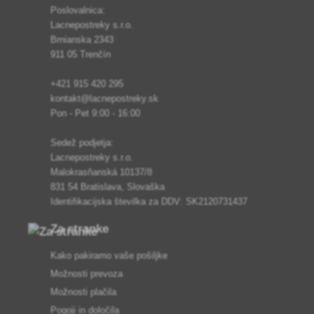
Poslovalnica:
Lacnepostreky s.r.o.
Brnianska 2343
911 05 Trenčín
+421 915 420 295
kontakt@lacnepostreky.sk
Pon - Pet 9:00 - 16:00
Sedež podjetja:
Lacnepostreky s.r.o.
Malokrasňanská 10137/8
831 54 Bratislava, Slovaška
Identifikacijska številka za DDV: SK2120731437
Za stranke
Kako pakiramo vaše pošiljke
Možnosti prevoza
Možnosti plačila
Pogoji in določila