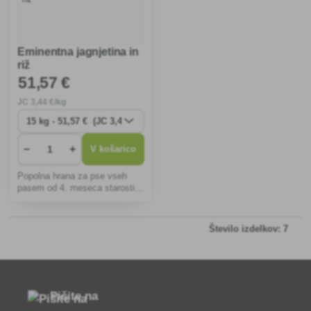
Eminentna jagnjetina in
riž
51
,57 €
JC
3
,44 €/kg
−
+
V košarico
Popolna hrana za pse vseh
pasem od 4. meseca starosti
55 % beljakovin živalskega
izvora. Brez perutninskega
mesa in pšeničnega glutena.
Število izdelkov: 7
Pišite na