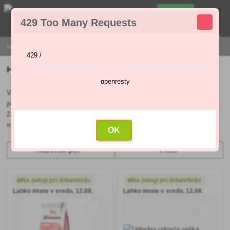
0
429 Too Many Requests
0
,00 €
Menu
+421 915 420 295 | PON - PET 9:00 - 16:00
429 /
Hrana za pse
openresty
V naši trgovini boste našli popolno hrano za male, srednje in velike
pasme
.
Ponujamo
granule za pse, ki
jih ohranjajo v odlični kondiciji.
Zaradi svoje vrhunske formule blagodejno vplivajo na prebavo in
mišično-skeletni sistem psa.
OK
Razvrsti po:
Filter
Na zalogi pri dobavitelju
Na zalogi pri dobavitelju
Lahko imate v sredo, 12.08.
Lahko imate v sredo, 12.08.