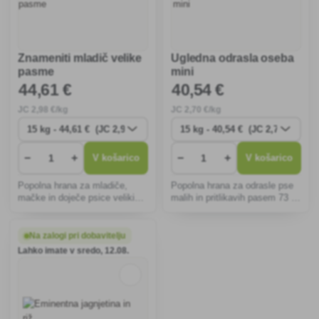
Znameniti mladič velike
Ugledna odrasla oseba
pasme
mini
44
,61 €
40
,54 €
JC
2
,98 €/kg
JC
2
,70 €/kg
−
+
−
+
V košarico
V košarico
Popolna hrana za mladiče,
Popolna hrana za odrasle pse
mačke in doječe psice velikih
malih in pritlikavih pasem 73 %
in orjaških pasem 74 %
živalskih beljakovin.
beljakovin živalskega izvora.
Na zalogi pri dobavitelju
Lahko imate v sredo, 12.08.