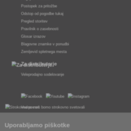
Postopek za pritožbe
Odstop od pogodbe tukaj
Pregled storitev
Pravilnik o zasebnosti
Glosar izrazov
Blagovne znamke v ponudbi
Zemljevid spletnega mesta
Za distributerje
Veleprodajno sodelovanje
Vedno vam bomo strokovno svetovali
Pritožbe se obravnavajo v 24 urah
Uporabljamo piškotke