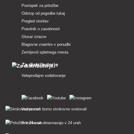
Postopek za pritožbe
Odstop od pogodbe tukaj
Pregled storitev
Pravilnik o zasebnosti
Glosar izrazov
Blagovne znamke v ponudbi
Zemljevid spletnega mesta
Za distributerje
Veleprodajno sodelovanje
Vedno vam bomo strokovno svetovali
Pritožbe se obravnavajo v 24 urah