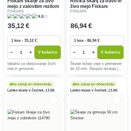
Fiskars škarje za živo
Ročica škarij za travo in
mejo z valovitim rezilom
živo mejo Fiskars
FISKARS
FISKARS
hs22 114730
113710
(2)
4.0
35
,12 €
86
,94 €
−
+
−
+
V košarico
V košarico
Idealno za obrezovanje živih
Škarje režejo veje s premerom
mej in grmovnic.
do 10 mm. Razpon rezanja je
do 2,5 m.
Na zalogi pri dobavitelju
Na zalogi pri dobavitelju
Lahko imate v četrtek, 13.08.
Lahko imate v četrtek, 13.08.