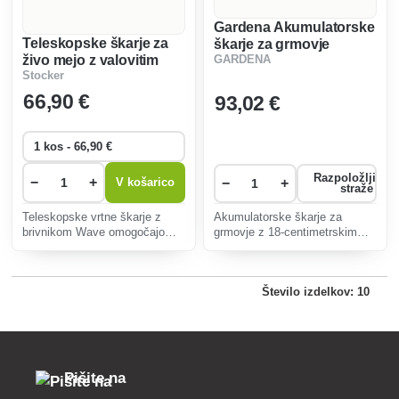
Gardena Akumulatorske
Teleskopske škarje za
škarje za grmovje
živo mejo z valovitim
GARDENA
comfortcut
Stocker
steblom 72 - 87 cm
Stocker
66
,90 €
93
,02 €
Razpoložljivos
−
+
−
+
V košarico
straže
Teleskopske vrtne škarje z
Akumulatorske škarje za
brivnikom Wave omogočajo
grmovje z 18-centimetrskim
enostavno obrezovanje žive
rezilom za grmovje so idealne
meje in grmovja. Nastavljiva
za priročno oblikovanje,
dolžina in ergonomski ročaji
obrezovanje in rezanje
Število izdelkov: 10
zagotavljajo udobje in doseg na
grmovnic in grmovja brez
težko dostopnih mestih.
električnega kabla
Pišite na