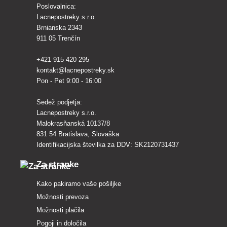
Poslovalnica:
Lacnepostreky s.r.o.
Brnianska 2343
911 05 Trenčín
+421 915 420 295
kontakt@lacnepostreky.sk
Pon - Pet 9:00 - 16:00
Sedež podjetja:
Lacnepostreky s.r.o.
Malokrasňanská 10137/8
831 54 Bratislava, Slovaška
Identifikacijska številka za DDV: SK2120731437
Za stranke
Kako pakiramo vaše pošiljke
Možnosti prevoza
Možnosti plačila
Pogoji in določila