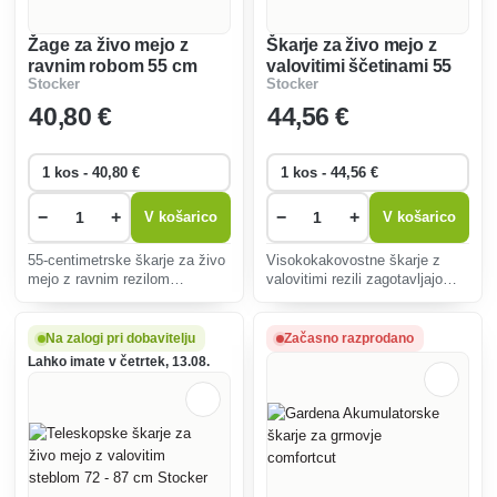
Žage za živo mejo z
Škarje za živo mejo z
ravnim robom 55 cm
valovitimi ščetinami 55
Stocker
Stocker
Stocker
cm Stocker
40
,80 €
44
,56 €
−
+
−
+
V košarico
V košarico
55-centimetrske škarje za živo
Visokokakovostne škarje z
mejo z ravnim rezilom
valovitimi rezili zagotavljajo
zagotavljajo natančno rezanje
natančno rezanje žive meje,
in dolgo življenjsko dobo zaradi
ergonomski ročaji pa
visokokakovostnega jekla in
zagotavljajo udobje in
Na zalogi pri dobavitelju
Začasno razprodano
ergonomskih ročajev ter so
preprečujejo utrujenost pri
Lahko imate v četrtek, 13.08.
idealne za profesionalno
dolgotrajnem vzdrževanju vrta.