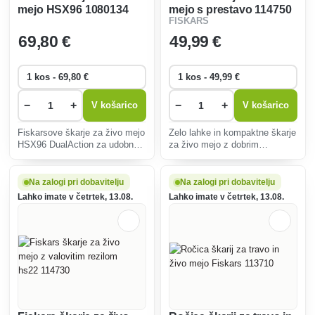
mejo HSX96 1080134
mejo s prestavo 114750
FISKARS
69
,80 €
49
,99 €
−
+
−
+
V košarico
V košarico
Fiskarsove škarje za živo mejo
Zelo lahke in kompaktne škarje
HSX96 DualAction za udobno
za živo mejo z dobrim
delo pri obrezovanju žive meje
dosegom. Edinstven vzvodni
na vrtu.
sistem do 2,5-krat poveča moč
rezanja
Na zalogi pri dobavitelju
Na zalogi pri dobavitelju
Lahko imate v četrtek, 13.08.
Lahko imate v četrtek, 13.08.