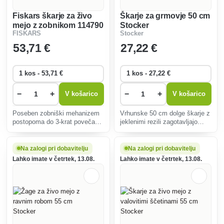
Fiskars škarje za živo
Škarje za grmovje 50 cm
mejo z zobnikom 114790
Stocker
FISKARS
Stocker
53
,71 €
27
,22 €
−
+
−
+
V košarico
V košarico
Poseben zobniški mehanizem
Vrhunske 50 cm dolge škarje z
postopoma do 3-krat poveča
jeklenimi rezili zagotavljajo
strižno silo pri doseganju.
natančno rezanje grmovja in
ograj. Ergonomski ročaji
zagotavljajo udobje in
Na zalogi pri dobavitelju
Na zalogi pri dobavitelju
zmanjšujejo utrujenost pri
Lahko imate v četrtek, 13.08.
Lahko imate v četrtek, 13.08.
vrtnarjenju.