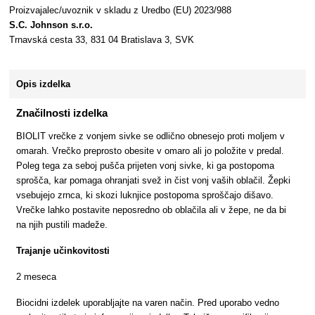
Proizvajalec/uvoznik v skladu z Uredbo (EU) 2023/988
S.C. Johnson s.r.o.
Trnavská cesta 33, 831 04 Bratislava 3, SVK
Opis izdelka
Značilnosti izdelka
BIOLIT vrečke z vonjem sivke se odlično obnesejo proti moljem v
omarah. Vrečko preprosto obesite v omaro ali jo položite v predal.
Poleg tega za seboj pušča prijeten vonj sivke, ki ga postopoma
sprošča, kar pomaga ohranjati svež in čist vonj vaših oblačil. Žepki
vsebujejo zrnca, ki skozi luknjice postopoma sproščajo dišavo.
Vrečke lahko postavite neposredno ob oblačila ali v žepe, ne da bi
na njih pustili madeže.
Trajanje učinkovitosti
2 meseca
Biocidni izdelek uporabljajte na varen način. Pred uporabo vedno