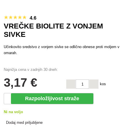
4.6
VREČKE BIOLITE Z VONJEM
SIVKE
Učinkovito sredstvo z vonjem sivke se odlično obnese proti moljem v
omarah.
Najnižja cena v zadnjih 30 dneh:
3
,17 €
kos
Razpoložljivost straže
Ni na voljo
Dodaj med priljubljene