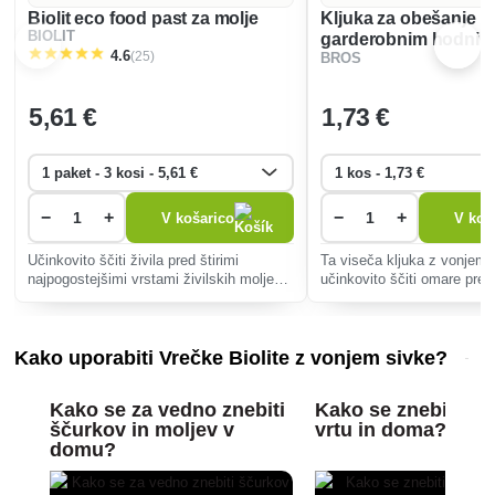
Biolit eco food past za molje
Kljuka za obešanje B
BIOLIT
garderobnim hodnik
(25)
4.6
BROS
vonjem sivke
5
,61 €
1
,73 €
−
+
−
+
V košarico
V koš
Učinkovito ščiti živila pred štirimi
Ta viseča kljuka z vonjem 
najpogostejšimi vrstami živilskih moljev.
učinkovito ščiti omare pred 
Vsebuje kombinacijo notranje lepljive
osvežuje oblačila in zagota
površine in atraktanta (feromona), ki
mesece zaščite, če jo prep
zanesljivo privablja moške prehransk
postavite v omaro.
Kako uporabiti Vrečke Biolite z vonjem sivke?
Kako se za vedno znebiti
Kako se znebiti mš
ščurkov in moljev v
vrtu in doma?
domu?