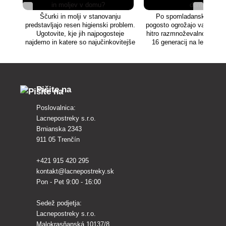
Ščurki in molji v stanovanju
Po spomladanskih nalet
predstavljajo resen higienski problem.
pogosto ogrožajo vaše prid
Ugotovite, kje jih najpogosteje
hitro razmnoževalno sposob
najdemo in katere so najučinkovitejše
16 generacij na leto. Ta š
metode za odstranjevanje ščurkov in
lahko napade več kot 95 % 
moljev.
vrtu. Preberite ve
Pišite na
Poslovalnica:
Lacnepostreky s.r.o.
Brnianska 2343
911 05 Trenčín
+421 915 420 295
kontakt@lacnepostreky.sk
Pon - Pet 9:00 - 16:00
Sedež podjetja:
Lacnepostreky s.r.o.
Malokrasňanská 10137/8