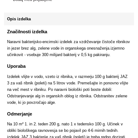
Opis izdelka
Značilnosti izdelka
Naravni bakterijsko-encimski izdelek za vzdrževanje čistoče ribnikov
in jezer brez alg, zelene vode in organskega onesnaženja.izjemno
učinkovit - vsebuje 300 milijard bakterij v 0,5 kg pakiranju.
Uporaba
Izdelek vlijte v vodo, vzeto iz ribnika, v razmerju 100 g bakterij JAZ
3 za vaš ribnik (poleti) na 5 litrov vode. Premešajte in ponovno vlijte
na več mest v ribniku. Po naravni biološki poti boste dobili:
Odstranjevanje alg in organskih oblog iz ribnika. Odstranitev zelene
vode, ki jo povzročajo alge.
Odmerjanje
Na 10 m² 1. in 2. teden 200 g, nato 1 x tedensko 100 g. Učinek v
obliki biološkega ravnovesja se bo pojavil po 4-6 mirnih tednih.
izdelek JAZ 3 bakterije za vaš ribnik (poleti) je treba redno dozirati,