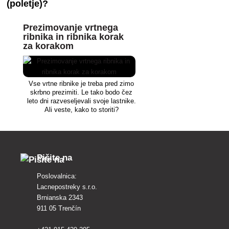
(poletje)?
Prezimovanje vrtnega
ribnika in ribnika korak
za korakom
Vse vrtne ribnike je treba pred zimo
skrbno prezimiti. Le tako bodo čez
leto dni razveseljevali svoje lastnike.
Ali veste, kako to storiti?
Pišite na
Poslovalnica:
Lacnepostreky s.r.o.
Brnianska 2343
911 05 Trenčín