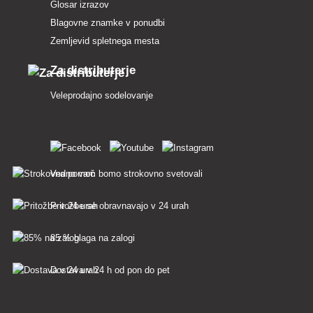
Glosar izrazov
Blagovne znamke v ponudbi
Zemljevid spletnega mesta
Za distributerje
Veleprodajno sodelovanje
Vedno vam bomo strokovno svetovali
Pritožbe se obravnavajo v 24 urah
85 % blaga na zalogi
Dostava v 24 h od pon do pet