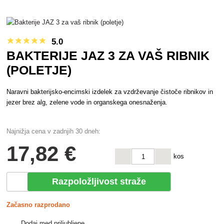
5.0
BAKTERIJE JAZ 3 ZA VAŠ RIBNIK
(POLETJE)
Naravni bakterijsko-encimski izdelek za vzdrževanje čistoče ribnikov in
jezer brez alg, zelene vode in organskega onesnaženja.
Najnižja cena v zadnjih 30 dneh:
17
,82 €
kos
Razpoložljivost straže
Začasno razprodano
Dodaj med priljubljene