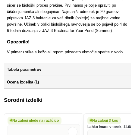
sicer se biološki proces prekine. Prvi nanos je bolje opraviti po
čiščenju ribnika ali ribogojnice. Najmanjši odmerek je 20 gramov
pripravka JAZ 3 bakterije za vaš ribnik (poletje) za majhne vodne
površine. Učinek v obliki biološkega ravnovesja se bo pojavil po 4 do
6 tednih doziranja z JAZ 3 Bacteria for Your Pond (Summer).
Opozorilo!
V primeru stika s kožo ali repom prizadeto območje sperite z vodo.
Tabela parametrov
Ocena izdelka (1)
Sorodni izdelki
Na zalogi glede na različico
Na zalogi 3 kos
Lahko imate v torek, 11.08.