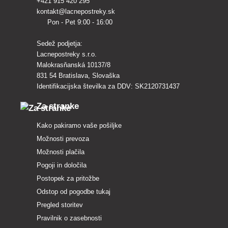
+421 915 420 295
kontakt@lacnepostreky.sk
Pon - Pet 9:00 - 16:00
Sedež podjetja:
Lacnepostreky s.r.o.
Malokrasňanská 10137/8
831 54 Bratislava, Slovaška
Identifikacijska številka za DDV: SK2120731437
Za stranke
Kako pakiramo vaše pošiljke
Možnosti prevoza
Možnosti plačila
Pogoji in določila
Postopek za pritožbe
Odstop od pogodbe tukaj
Pregled storitev
Pravilnik o zasebnosti