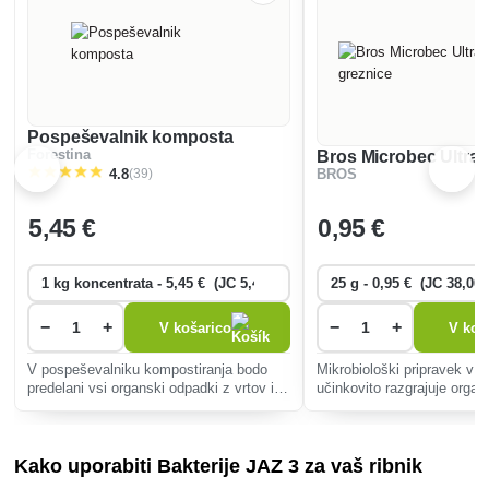
Pospeševalnik komposta
Forestina
Bros Microbec Ultra 
(39)
4.8
BROS
5
,45 €
0
,95 €
−
+
−
+
V košarico
V koš
V pospeševalniku kompostiranja bodo
Mikrobiološki pripravek v p
predelani vsi organski odpadki z vrtov in
učinkovito razgrajuje orga
iz gospodinjstev.
greznicah in grezničnih goš
podaljšuje njihovo življenj
zmanjšuje potrebo po prazn
Kako uporabiti Bakterije JAZ 3 za vaš ribnik
odpravlja