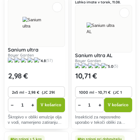
pršico (Tetranychus urticae
proti prezimujočim škodljivcem
Lahko imate v torek, 11.08.
Koch).
(npr. mšicam, sadni pršici
Sanium ultra
Sanium ultra AL
Bayer Garden
4.8
Bayer Garden
(57)
5.0
(5)
2
,98 €
10
,71 €
−
+
−
+
V košarico
V košarico
Škropivo v obliki emulzije olja
Insekticid za neposredno
v vodi, namenjeno zatiranju
uporabo v tekoči obliki za
številnih živalskih škodljivcev
uporabo brez redčenja
na številnih pridelkih.
(pripravljen za uporabo) za
zaščito zelenjave, zelišč in
Na zalogi > 5 kos
Na zalogi pri dobavitelju