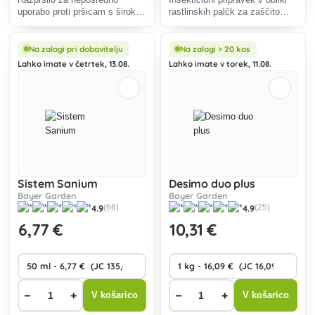
uporabo proti pršicam s širokim
rastlinskih palčk za zaščito
spektrom uporabe.
sobnih okrasnih rastlin pred
mšicami in molji do 9 tednov.
Na zalogi pri dobavitelju
Na zalogi > 20 kos
Lahko imate v četrtek, 13.08.
Lahko imate v torek, 11.08.
Sistem Sanium
Desimo duo plus
Bayer Garden
Bayer Garden
4.9
4.9
(66)
(25)
6
,77 €
10
,31 €
−
+
−
+
V košarico
V košarico