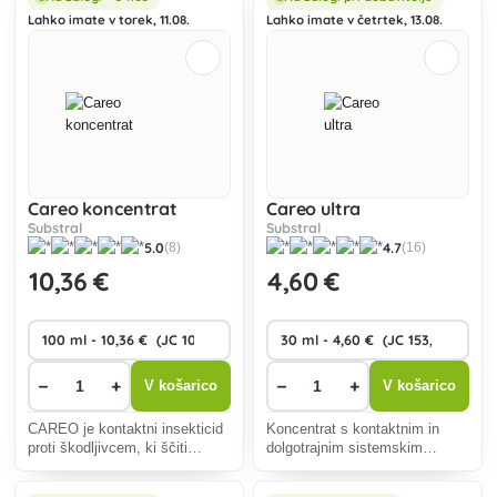
sadnega drevja.
Lahko imate v torek, 11.08.
Lahko imate v četrtek, 13.08.
Careo koncentrat
Careo ultra
Substral
Substral
5.0
4.7
(8)
(16)
10
,36 €
4
,60 €
−
+
−
+
V košarico
V košarico
CAREO je kontaktni insekticid
Koncentrat s kontaktnim in
proti škodljivcem, ki ščiti
dolgotrajnim sistemskim
sobno in balkonsko cvetje pred
delovanjem deluje na ličinke in
škodljivimi žuželkami
odrasle osebke vpojnih in