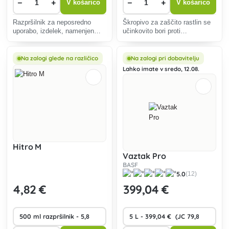
−
+
−
+
V košarico
V košarico
Razpršilnik za neposredno
Škropivo za zaščito rastlin se
uporabo, izdelek, namenjen
učinkovito bori proti
zaščiti rastlin pred škodljivci.
škodljivcem, kot so mšice in
gosenice, je hitro učinkovito,
enostavno za uporabo in okolju
Na zalogi glede na različico
Na zalogi pri dobavitelju
prijazno.
Lahko imate v sredo, 12.08.
Hitro M
Vaztak Pro
BASF
5.0
(12)
4
,82 €
399
,04 €