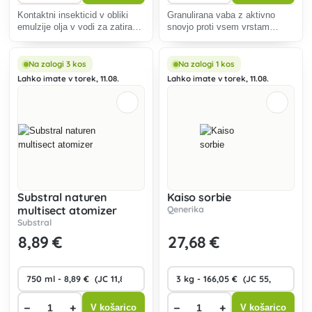
Kontaktni insekticid v obliki
Granulirana vaba z aktivno
emulzije olja v vodi za zatiranje
snovjo proti vsem vrstam
sesajočih in jedkih škodljivcev
polžev in polžkov v kmetijskih
v hmelju, poljščinah, vrtninah,
in vrtnih kulturah.
vinski trti in sadnih rastlinah.
Na zalogi 3 kos
Na zalogi 1 kos
Lahko imate v torek, 11.08.
Lahko imate v torek, 11.08.
Substral naturen
Kaiso sorbie
multisect atomizer
Qenerika
Substral
8
,89 €
27
,68 €
−
+
−
+
V košarico
V košarico