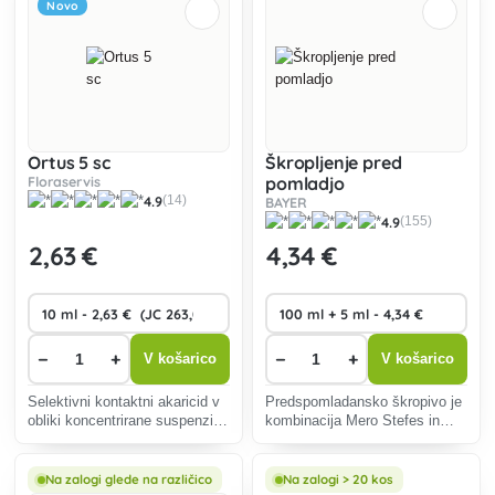
Novo
Ortus 5 sc
Škropljenje pred
Floraservis
pomladjo
4.9
(14)
BAYER
4.9
(155)
2
,63 €
4
,34 €
−
+
−
+
V košarico
V košarico
Selektivni kontaktni akaricid v
Predspomladansko škropivo je
obliki koncentrirane suspenzije
kombinacija Mero Stefes in
za zaščito sadnega drevja pred
Karate Zeon 5 CS, namenjena
pršicami (Tetranychidae) in za
spomladanskemu tretiranju
zaščito hmelja pred hmeljevo
sadnega in okrasnega drevja
Na zalogi glede na različico
Na zalogi > 20 kos