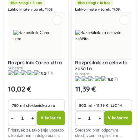
(mšicami, nematodami,
jedkih škodljivcev. Aktivna
Na zalogi > 5 kos
Na zalogi > 10 kos
tripsom, črvi, molji, molji,
snov se absorbira v listih
Lahko imate v torek, 11.08.
Lahko imate v torek, 11.08.
molji).
rastline in se razporedi po vsej
r
Razpršilnik Careo ultra
Razpršilnik za celovito
Substral
zaščito
5.0
(10)
Substral
5.0
(7)
10
,02 €
11
,39 €
−
+
−
+
V košarico
V košarico
Pripravek za takojšnjo uporabo
Sredstvo proti odpornim
s kontaktnim in dolgoročnim
škodljivcem in glivičnim