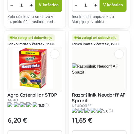
−
+
−
+
V košarico
V košarico
Zelo učinkovito sredstvo v
Insekticidni pripravek za
razpršilu ščiti rastline pred
škropljenje v obliki
škodljivimi žuželkami.
mikroemulzije (ME) na osnovi
Enostaven za uporabo, hitri
lahkotrajnega sintetičnega
rezultati, nežen do rastlin.
piretroida za zatiranje škodljivih
Na zalogi pri dobavitelju
Na zalogi pri dobavitelju
Idealno za okrasne in
žuželk v širokem spektru
Lahko imate v četrtek, 13.08.
Lahko imate v četrtek, 13.08.
komercialne vrtove.
poljščin in posebnih kulturni
Agro Caterpillar STOP
Razpršilnik Neudorff AF
AGRO
Spruzit
5.0
(2)
NEUDORFF
5.0
(1)
6
,20 €
11
,65 €