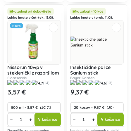
sistemskim delovanjem. Deluje
boleznim z dolgotrajnim
na ličinke in odrasle osebke
učinkom. Insekticidni in
vpojnih in jedkih škodljivcev.
fungicidni sistemski učinek.
Na zalogi pri dobavitelju
Na zalogi > 10 kos
Aktivna snov se absorbira v
Lahko imate v četrtek, 13.08.
Lahko imate v torek, 11.08.
listih rastline in
Novo
Nissorun 10wp v
Insekticidne palice
steklenički z razpršilom
Sanium stick
Floraservis
Bayer Garden
4.7
4.6
(14)
(13)
3
,57 €
9
,37 €
−
+
−
+
V košarico
V košarico
Razpršilo za neposredno
Insekticidni pripravek v obliki