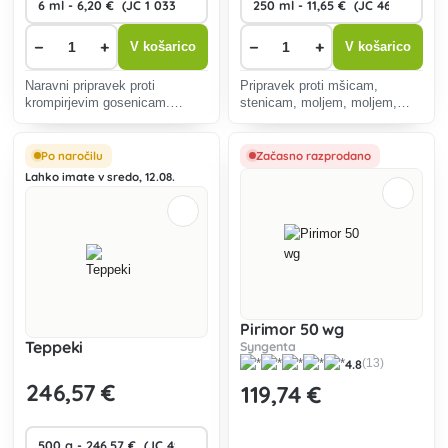
−
+
−
+
V košarico
V košarico
Naravni pripravek proti
Pripravek proti mšicam,
krompirjevim gosenicam.
stenicam, moljem, moljem,
Deluje kot požarni in kontaktni
pršicam, ščitkarjem, tripsom in
insekticid .
drugim škodljivcem iz vrst
sesalcev.
Po naročilu
Začasno razprodano
Lahko imate v sredo, 12.08.
Pirimor 50 wg
Teppeki
Syngenta
4.8
(13)
246
,57 €
119
,74 €