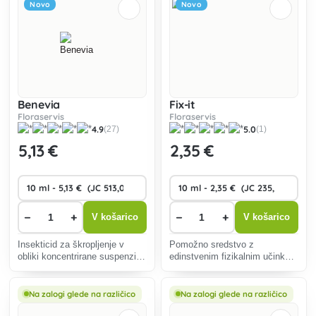
Novo
Novo
Benevia
Fix-it
Floraservis
Floraservis
4.9
5.0
(27)
(1)
5
,13 €
2
,35 €
−
+
−
+
V košarico
V košarico
Insekticid za škropljenje v
Pomožno sredstvo z
obliki koncentrirane suspenzije
edinstvenim fizikalnim učinkom
na oljni osnovi (OD) za zaščito
proti ušem in sesalnim
krompirja, jagod in zelenjave
škodljivcem. Primerno za vse
pred jedkimi škodljivci in
rastline na vrtu, v rastlinjaku in
Na zalogi glede na različico
Na zalogi glede na različico
škodljivci sesalcev.
na balkonu.