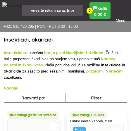
0
0
,00 €
Menu
+421 915 420 295 | PON - PET 9:00 - 16:00
Insekticidi, akaricidi
Insekticidi
se
borijo proti škodljivim žuželkam
uspešno
. Če želite
katalog
bolje prepoznati škodljivce na svojem vrtu, uporabite naš
bolezni in škodljivcev
insekticide in
. Naša ponudba vključuje različne
akaricide
plazečimi
letečimi
za zaščito pred sesalnimi, hranilnimi,
in
žuželkami.
Nadaljuj
Razvrsti po:
Filter
Na zalogi glede na različico
Na zalogi > 20 kos
Lahko imate v torek, 11.08.
Novo