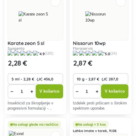
Karate zeon 5 sl
Nissorun 10wp
Syngenta
Floraservis
4.9
5.0
(185)
(24)
2
,28 €
2
,87 €
−
+
−
+
V košarico
V košarico
Insekticid za škropljenje v
Izdelek proti pršicam s širokim
progresivni formulaciji -
spektrom uporabe.
mikrokapsulat (CS), namenjen
za zaščito kmetijskih pridelkov
pred škodljivci iz vrst sesalcev
Na zalogi glede na različico
Na zalogi > 5 kos
in jedkih živali.
Lahko imate v torek, 11.08.