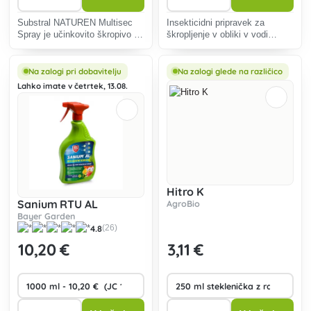
Substral NATUREN Multisec
Insekticidni pripravek za
Spray je učinkovito škropivo za
škropljenje v obliki v vodi
zatiranje škodljivcev v
disperzibilnih granul, namenjen
jagodičevju, sadju, zelenjavi in
za zaščito žit, sladkorne pese,
okrasnih rastlinah. Vsebuje
krmne pese in oljne ogrščice
Na zalogi pri dobavitelju
Na zalogi glede na različico
naravno olje oljne ogrščice.
pred sesalnimi in hranilnimi
Lahko imate v četrtek, 13.08.
žuželkami.
Hitro K
Sanium RTU AL
AgroBio
Bayer Garden
4.8
(26)
10
,20 €
3
,11 €