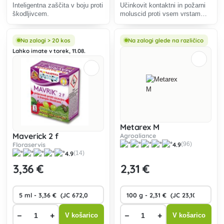
Inteligentna zaščita v boju proti
Učinkovit kontaktni in požarni
škodljivcem.
moluscid proti vsem vrstam
polžev in polžkov na vrtu.
Na zalogi > 20 kos
Na zalogi glede na različico
Lahko imate v torek, 11.08.
Metarex M
Maverick 2 f
Agroaliance
Floraservis
4.9
(96)
4.9
(14)
3
,36 €
2
,31 €
−
+
−
+
V košarico
V košarico