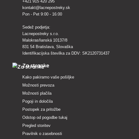
+421 915 420 295
kontakt@lacnepostreky.sk
Pon - Pet 9:00 - 16:00
Sedež podjetja:
Lacnepostreky s.r.o.
Malokrasňanská 10137/8
831 54 Bratislava, Slovaška
Identifikacijska številka za DDV: SK2120731437
Za stranke
Kako pakiramo vaše pošiljke
Možnosti prevoza
Možnosti plačila
Pogoji in določila
Postopek za pritožbe
Odstop od pogodbe tukaj
Pregled storitev
Pravilnik o zasebnosti