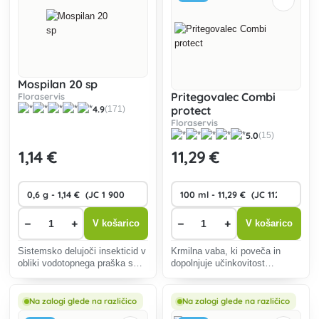
Mospilan 20 sp
Pritegovalec Combi
Floraservis
4.9
protect
(171)
Floraservis
5.0
(15)
1
,14 €
11
,29 €
−
+
−
+
V košarico
V košarico
Sistemsko delujoči insekticid v
Krmilna vaba, ki poveča in
obliki vodotopnega praška s
dopolnjuje učinkovitost
širokim spektrom delovanja.
insekticidnih pripravkov proti
orehovi in češnjevi podlubnici.
Na zalogi glede na različico
Na zalogi glede na različico