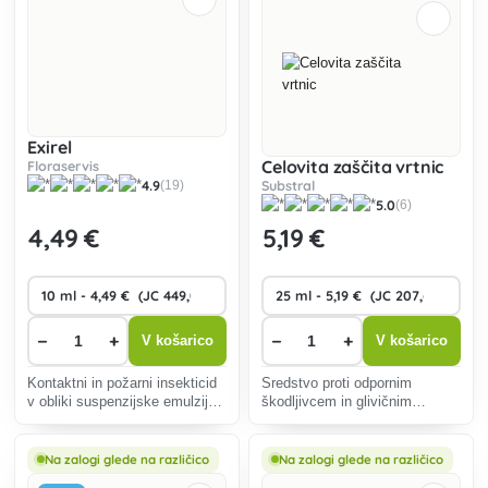
Exirel
Celovita zaščita vrtnic
Floraservis
4.9
Substral
(19)
5.0
(6)
4
,49 €
5
,19 €
−
+
−
+
V košarico
V košarico
Kontaktni in požarni insekticid
Sredstvo proti odpornim
v obliki suspenzijske emulzije
škodljivcem in glivičnim
(SE) za zaščito koščičarjev,
boleznim z dolgotrajnim
koščičarjev in vinske trte pred
učinkom. Insekticidni in
korozivnimi in sesalnimi
fungicidni sistemski učinek.
Na zalogi glede na različico
Na zalogi glede na različico
škodljivci.