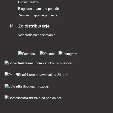
Glosar izrazov
Blagovne znamke v ponudbi
Zemljevid spletnega mesta
Za distributerje
Veleprodajno sodelovanje
Vedno vam bomo strokovno svetovali
Pritožbe se obravnavajo v 24 urah
85 % blaga na zalogi
Dostava v 24 h od pon do pet