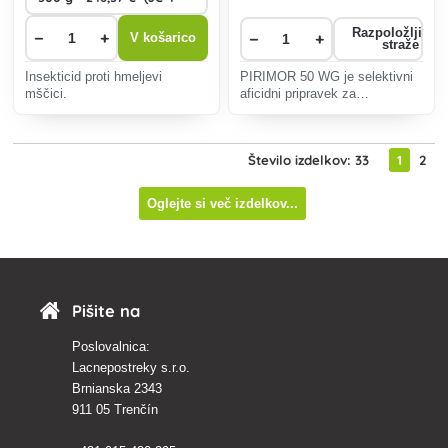
Razpoložljivos
−
+
−
+
V košarico
straže
Insekticid proti hmeljevi
PIRIMOR 50 WG je selektivni
mščici.
aficidni pripravek za
škropljenje, namenjen zatiranju
sesajočih mšic v kmetijstvu in
gozdarstvu.
Število izdelkov: 33
1
2
Oglejte si več izdelkov...
Pišite na
Poslovalnica:
Lacnepostreky s.r.o.
Brnianska 2343
911 05 Trenčín