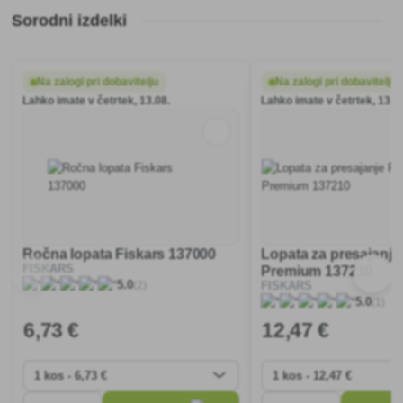
Sorodni izdelki
Na zalogi pri dobavitelju
Na zalogi pri dobavitelju
Lahko imate v četrtek, 13.08.
Lahko imate v četrtek, 13.0
Ročna lopata Fiskars 137000
Lopata za presajanje
FISKARS
Premium 137210
(2)
5.0
FISKARS
(1)
5.0
6
,73 €
12
,47 €