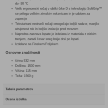
do -30 °C
Velik ergonomski ročaj v obliki črke D s tehnologijo SoftGrip™
se prilega velikim zimskim rokavicam in je udoben za
zapestje
Teksturirani nedrseči ročaji omogočajo boljši nadzor, manjšo
utrujenost rok in boljšo izolacijo pred mrazom
Napredna zasnova lopate je izdelana iz materiala z nizkim
trenjem, zaradi česar sneg bolje drsi po lopati.
Izdelano na Finskem/Poljskem
Osnovne značilnosti
širina 532 mm
Dolžina: 1530 mm
Višina: 115 mm
Teža: 1560 g
Tabela parametrov
Ocena izdelka