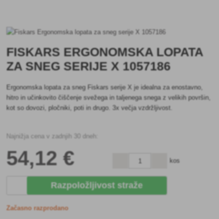
FISKARS ERGONOMSKA LOPATA
ZA SNEG SERIJE X 1057186
Ergonomska lopata za sneg Fiskars serije X je idealna za enostavno,
hitro in učinkovito čiščenje svežega in taljenega snega z velikih površin,
kot so dovozi, pločniki, poti in drugo. 3x večja vzdržljivost.
Najnižja cena v zadnjih 30 dneh:
54
,12 €
kos
Razpoložljivost straže
Začasno razprodano