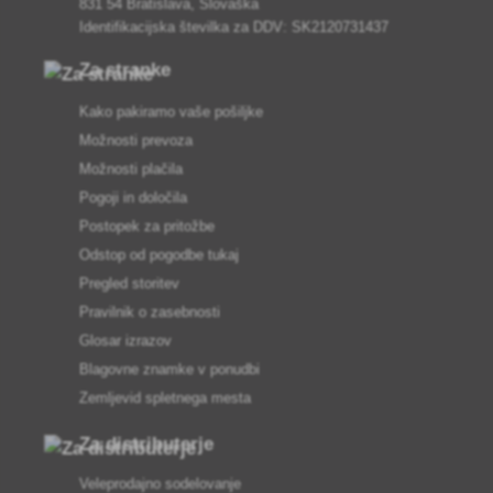
831 54 Bratislava, Slovaška
Identifikacijska številka za DDV: SK2120731437
Za stranke
Kako pakiramo vaše pošiljke
Možnosti prevoza
Možnosti plačila
Pogoji in določila
Postopek za pritožbe
Odstop od pogodbe tukaj
Pregled storitev
Pravilnik o zasebnosti
Glosar izrazov
Blagovne znamke v ponudbi
Zemljevid spletnega mesta
Za distributerje
Veleprodajno sodelovanje