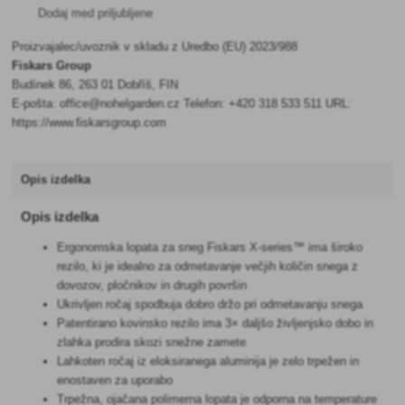
Dodaj med priljubljene
Proizvajalec/uvoznik v skladu z Uredbo (EU) 2023/988
Fiskars Group
Budínek 86, 263 01 Dobříš, FIN
E-pošta: office@nohelgarden.cz Telefon: +420 318 533 511 URL:
https://www.fiskarsgroup.com
Opis izdelka
Opis izdelka
Ergonomska lopata za sneg Fiskars X-series™ ima široko
rezilo, ki je idealno za odmetavanje večjih količin snega z
dovozov, pločnikov in drugih površin
Ukrivljen ročaj spodbuja dobro držo pri odmetavanju snega
Patentirano kovinsko rezilo ima 3× daljšo življenjsko dobo in
zlahka prodira skozi snežne zamete
Lahkoten ročaj iz eloksiranega aluminija je zelo trpežen in
enostaven za uporabo
Trpežna, ojačana polimerna lopata je odporna na temperature