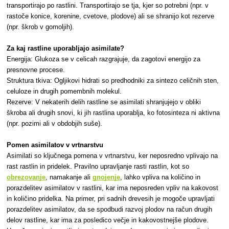
transportirajo po rastlini. Transportirajo se tja, kjer so potrebni (npr. v
rastoče konice, korenine, cvetove, plodove) ali se shranijo kot rezerve
(npr. škrob v gomoljih).
Za kaj rastline uporabljajo asimilate?
Energija: Glukoza se v celicah razgrajuje, da zagotovi energijo za
presnovne procese.
Struktura tkiva: Ogljikovi hidrati so predhodniki za sintezo celičnih sten,
celuloze in drugih pomembnih molekul.
Rezerve: V nekaterih delih rastline se asimilati shranjujejo v obliki
škroba ali drugih snovi, ki jih rastlina uporablja, ko fotosinteza ni aktivna
(npr. pozimi ali v obdobjih suše).
Pomen asimilatov v vrtnarstvu
Asimilati so ključnega pomena v vrtnarstvu, ker neposredno vplivajo na
rast rastlin in pridelek. Pravilno upravljanje rasti rastlin, kot so
obrezovanje
, namakanje ali
gnojenje
, lahko vpliva na količino in
porazdelitev asimilatov v rastlini, kar ima neposreden vpliv na kakovost
in količino pridelka. Na primer, pri sadnih drevesih je mogoče upravljati
porazdelitev asimilatov, da se spodbudi razvoj plodov na račun drugih
delov rastline, kar ima za posledico večje in kakovostnejše plodove.