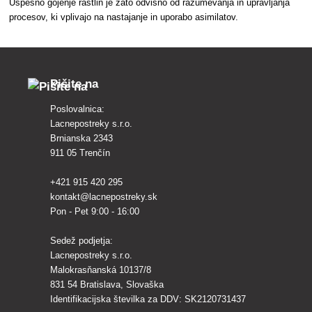
Uspešno gojenje rastlin je zato odvisno od razumevanja in upravljanja
procesov, ki vplivajo na nastajanje in uporabo asimilatov.
Pišite na
Poslovalnica:
Lacnepostreky s.r.o.
Brnianska 2343
911 05 Trenčín
+421 915 420 295
kontakt@lacnepostreky.sk
Pon - Pet 9:00 - 16:00
Sedež podjetja:
Lacnepostreky s.r.o.
Malokrasňanská 10137/8
831 54 Bratislava, Slovaška
Identifikacijska številka za DDV: SK2120731437