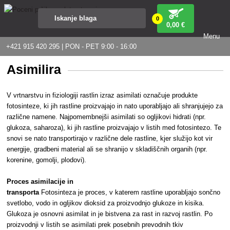
0
0
,00 €
Menu
+421 915 420 295 | PON - PET 9:00 - 16:00
Asimilira
V vrtnarstvu in fiziologiji rastlin izraz asimilati označuje produkte
fotosinteze, ki jih rastline proizvajajo in nato uporabljajo ali shranjujejo za
različne namene. Najpomembnejši asimilati so ogljikovi hidrati (npr.
glukoza, saharoza), ki jih rastline proizvajajo v listih med fotosintezo. Te
snovi se nato transportirajo v različne dele rastline, kjer služijo kot vir
energije, gradbeni material ali se shranijo v skladiščnih organih (npr.
korenine, gomolji, plodovi).
Proces asimilacije in
transporta
Fotosinteza je proces, v katerem rastline uporabljajo sončno
svetlobo, vodo in ogljikov dioksid za proizvodnjo glukoze in kisika.
Glukoza je osnovni asimilat in je bistvena za rast in razvoj rastlin. Po
proizvodnji v listih se asimilati prek posebnih prevodnih tkiv