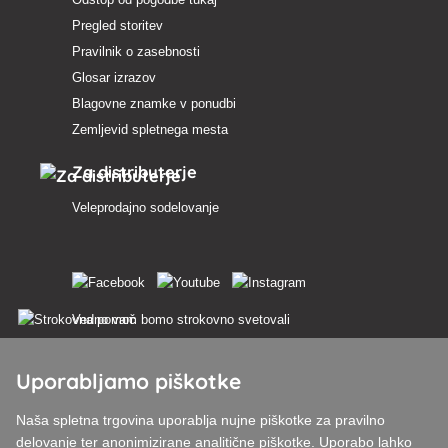
Pregled storitev
Pravilnik o zasebnosti
Glosar izrazov
Blagovne znamke v ponudbi
Zemljevid spletnega mesta
Za distributerje
Veleprodajno sodelovanje
Vedno vam bomo strokovno svetovali
Pritožbe se obravnavajo v 24 urah
Uporabljamo piškotke
85 % blaga na zalogi
Naša spletna trgovina uporablja nujne piškotke za pravilno
delovanje ter anonimizirane analitične piškotke. Uporabo lahko