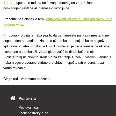
Biolit
je uporaben tudi za uničevanje mravelj na vrtu, ki lahko
poškodujejo rastline ali prenašajo škodljivce.
kako enkrat za vselej iztrebiti mravlje iz
Preberite naš članek o tem,
vašega vrta
.
Pri uporabi Biolita je treba paziti, da ga nanesete na prava mesta in ne
neposredno na rastline, zlasti na užitne kulture, saj lahko to negativno
vpliva na pridelek in zdravje ljudi. Upoštevati je treba varnostne ukrepe,
navedene na embalaži, zlasti glede zaščite dihal, kože in oči.
Biolit je torej učinkovito sredstvo za zatiranje žuželk v vrtovih, vendar je
treba njegovo uporabo skrbno pretehtati in upoštevati priporočila za
varno ravnanje.
Glejte tudi: Varnostno opozorilo
Pišite na
Poslovalnica:
Lacnepostreky s.r.o.