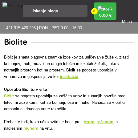
0
0
,00 €
Menu
+421 915 420 295 | PON - PET 9:00 - 16:00
Biolite
Biolit je znana blagovna znamka izdelkov za uničevanje žuželk, zlasti
komarjev, muh, mravelj in drugih letečih in lezečih žuželk, tako v
notranjih prostorih kot na prostem. Biolit se pogosto uporablja v
insekticid
vrtnarstvu in gospodinjstvu kot
.
Uporaba Biolita v vrtu
Biolit
se pogosto uporablja za zaščito vrtov in zunanjih površin pred
letečimi žuželkami, kot so komarji, ose in muhe. Nanaša se v obliki
aerosola ali drugega vrste razpršila.
osam
sršenom
Preberite tudi, kako učinkovito se boriti proti
,
in
muham
nadležnim
na vrtu.