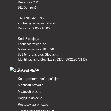
Brnianska 2343
911 05 Trenčín
+421 915 420 295
kontakt@lacnepostreky.sk
Pon - Pet 9:00 - 16:00
Sedež podjetja:
Lacnepostreky s.r.o.
Malokrasňanská 10137/8
831 54 Bratislava, Slovaška
Identifikacijska številka za DDV: SK2120731437
Za stranke
Kako pakiramo vaše pošiljke
Možnosti prevoza
Možnosti plačila
Pogoji in določila
Postopek za pritožbe
Odstop od pogodbe tukaj