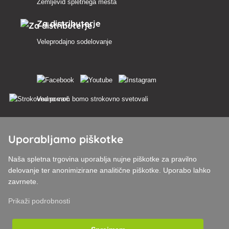
Zemljevid spletnega mesta
Za distributerje
Veleprodajno sodelovanje
Vedno vam bomo strokovno svetovali
Pritožbe se obravnavajo v 24 urah
Uporabljamo piškotke
85 % blaga na zalogi
Naša spletna trgovina uporablja nujne piškotke za pravilno
Dostava v 24 h od pon do pet
delovanje ter anonimizirane analitične piškotke. Uporabo lahko
zavrnete.
Prikaži podrobnosti