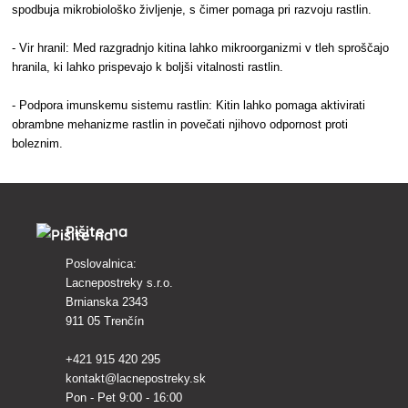
spodbuja mikrobiološko življenje, s čimer pomaga pri razvoju rastlin.
- Vir hranil: Med razgradnjo kitina lahko mikroorganizmi v tleh sproščajo
hranila, ki lahko prispevajo k boljši vitalnosti rastlin.
- Podpora imunskemu sistemu rastlin: Kitin lahko pomaga aktivirati
obrambne mehanizme rastlin in povečati njihovo odpornost proti
boleznim.
Pišite na
Poslovalnica:
Lacnepostreky s.r.o.
Brnianska 2343
911 05 Trenčín
+421 915 420 295
kontakt@lacnepostreky.sk
Pon - Pet 9:00 - 16:00