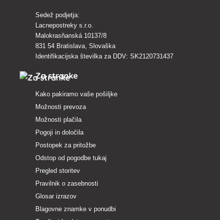
Sedež podjetja:
Lacnepostreky s.r.o.
Malokrasňanská 10137/8
831 54 Bratislava, Slovaška
Identifikacijska številka za DDV: SK2120731437
Za stranke
Kako pakiramo vaše pošiljke
Možnosti prevoza
Možnosti plačila
Pogoji in določila
Postopek za pritožbe
Odstop od pogodbe tukaj
Pregled storitev
Pravilnik o zasebnosti
Glosar izrazov
Blagovne znamke v ponudbi