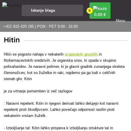
0
0
,00 €
Menu
+421 915 420 295 | PON - PET 9:00 - 16:00
Hitin
organskih gnojilih
Hitin se pogosto nahaja v nekaterih
in
fitofarmacevtskih sredstvih. Je organska snov, ki spada v skupino
polisaharidov. Je naravni polimer, ki je glavni gradnik zunanjega skeleta
členonožcev, kot so žuželke in raki, najdemo pa ga tudi v celičnih
stenah gliv. Kitin
je za vrtnarje pomemben iz več razlogov
: Naravni repelent: Kitin in njegovi derivati lahko delujejo kot naravni
repelenti proti škodljivcem. Lahko povečajo odpornost rastlin proti
nekaterim vrstam žuželk.
- Izboljšanje tal: Kitin lahko prispeva k izboljšanju strukture tal in