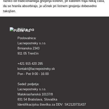
razliko od tradicionalnega gnojenja korenin, pri katerem traja nekaj časa,
da se hranila absorbirajo, je učinek pri listnem gnojenju dobesedno
takojšen.
Pišite na
Poslovalnica:
Lacnepostreky s.r.o.
Brnianska 2343
911 05 Trenčín
+421 915 420 295
kontakt@lacnepostreky.sk
Pon - Pet 9:00 - 16:00
Sedež podjetja:
Lacnepostreky s.r.o.
Malokrasňanská 10137/8
831 54 Bratislava, Slovaška
Identifikacijska številka za DDV: SK2120731437