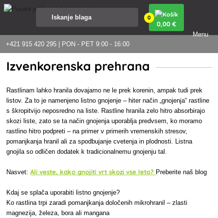
0
0
,00 €
Menu
+421 915 420 295 | PON - PET 9:00 - 16:00
Izvenkorenska prehrana
Rastlinam lahko hranila dovajamo ne le prek korenin, ampak tudi prek
listov. Za to je namenjeno listno gnojenje – hiter način „gnojenja“ rastline
s škropitvijo neposredno na liste. Rastline hranila zelo hitro absorbirajo
skozi liste, zato se ta način gnojenja uporablja predvsem, ko moramo
rastlino hitro podpreti – na primer v primerih vremenskih stresov,
pomanjkanja hranil ali za spodbujanje cvetenja in plodnosti. Listna
gnojila so odličen dodatek k tradicionalnemu gnojenju tal.
Ali veste, kako gnojiti vrt skozi vse leto?
Nasvet:
Preberite naš blog
Kdaj se splača uporabiti listno gnojenje?
Ko rastlina trpi zaradi pomanjkanja določenih mikrohranil – zlasti
magnezija, železa, bora ali mangana