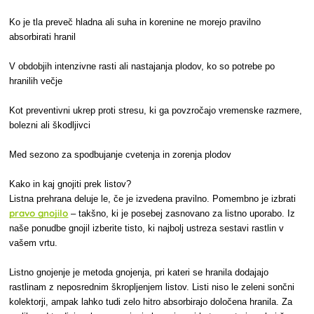
Ko je tla preveč hladna ali suha in korenine ne morejo pravilno
absorbirati hranil
V obdobjih intenzivne rasti ali nastajanja plodov, ko so potrebe po
hranilih večje
Kot preventivni ukrep proti stresu, ki ga povzročajo vremenske razmere,
bolezni ali škodljivci
Med sezono za spodbujanje cvetenja in zorenja plodov
Kako in kaj gnojiti prek listov?
Listna prehrana deluje le, če je izvedena pravilno. Pomembno je izbrati
pravo gnojilo
– takšno, ki je posebej zasnovano za listno uporabo. Iz
naše ponudbe gnojil izberite tisto, ki najbolj ustreza sestavi rastlin v
vašem vrtu.
Listno gnojenje je metoda gnojenja, pri kateri se hranila dodajajo
rastlinam z neposrednim škropljenjem listov. Listi niso le zeleni sončni
kolektorji, ampak lahko tudi zelo hitro absorbirajo določena hranila. Za