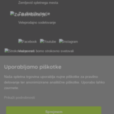
Zemljevid spletnega mesta
Za distributerje
Veleprodajno sodelovanje
Vedno vam bomo strokovno svetovali
Pritožbe se obravnavajo v 24 urah
Uporabljamo piškotke
85 % blaga na zalogi
Naša spletna trgovina uporablja nujne piškotke za pravilno
delovanje ter anonimizirane analitične piškotke. Uporabo lahko
Dostava v 24 h od pon do pet
zavrnete.
Prikaži podrobnosti
Sprejmem