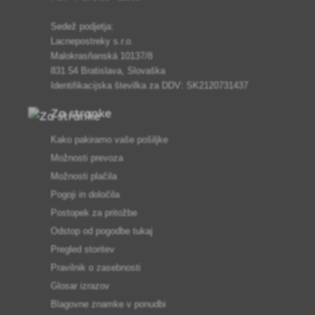
Sedež podjetja:
Lacnepostreky s.r.o.
Malokrasňanská 10137/8
831 54 Bratislava, Slovaška
Identifikacijska številka za DDV: SK2120731437
Za stranke
Kako pakiramo vaše pošiljke
Možnosti prevoza
Možnosti plačila
Pogoji in določila
Postopek za pritožbe
Odstop od pogodbe tukaj
Pregled storitev
Pravilnik o zasebnosti
Glosar izrazov
Blagovne znamke v ponudbi