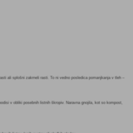
ti ali splošni zakrneli rasti. To ni vedno posledica pomanjkanja v tleh –
odisi v obliki posebnih listnih škropiv. Naravna gnojila, kot so kompost,