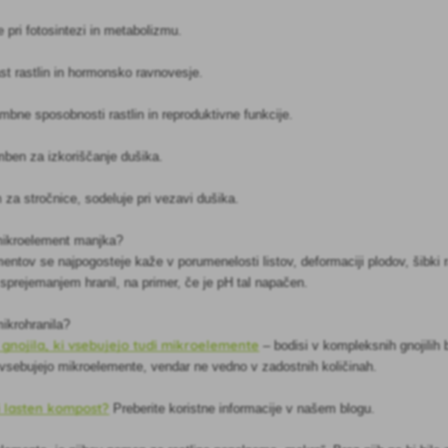
 pri fotosintezi in metabolizmu.
ast rastlin in hormonsko ravnovesje.
mbne sposobnosti rastlin in reproduktivne funkcije.
ben za izkoriščanje dušika.
za stročnice, sodeluje pri vezavi dušika.
 mikroelement manjka?
tov se najpogosteje kaže v porumenelosti listov, deformaciji plodov, šibki ras
 sprejemanjem hranil, na primer, če je pH tal napačen.
mikrohranila?
gnojila, ki vsebujejo tudi mikroelemente
– bodisi v kompleksnih gnojilih b
o vsebujejo mikroelemente, vendar ne vedno v zadostnih količinah.
i lasten kompost?
Preberite koristne informacije v našem blogu.