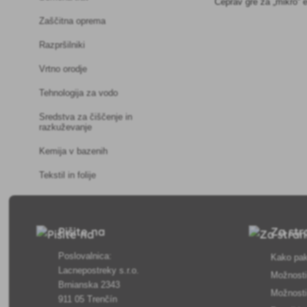
Čeprav gre za „mikro“ e
Zaščitna oprema
Razpršilniki
Vrtno orodje
Tehnologija za vodo
Sredstva za čiščenje in
razkuževanje
Kemija v bazenih
Tekstil in folije
Pišite na
Za str
Poslovalnica:
Kako pak
Lacnepostreky s.r.o.
Možnosti
Brnianska 2343
Možnosti
911 05 Trenčín