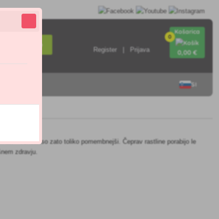
Košarica
0
Iskanje
Register
Prijava
0
,00 €
SI
ličinah – vendar so zato toliko pomembnejši. Čeprav rastline porabijo le
ošnem zdravju.