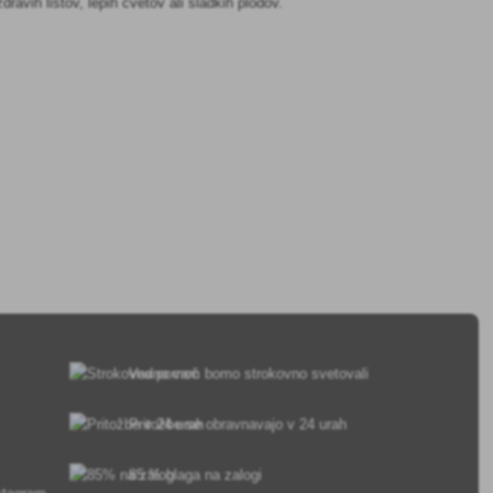
ravih listov, lepih cvetov ali sladkih plodov.
Vedno vam bomo strokovno svetovali
Pritožbe se obravnavajo v 24 urah
85 % blaga na zalogi