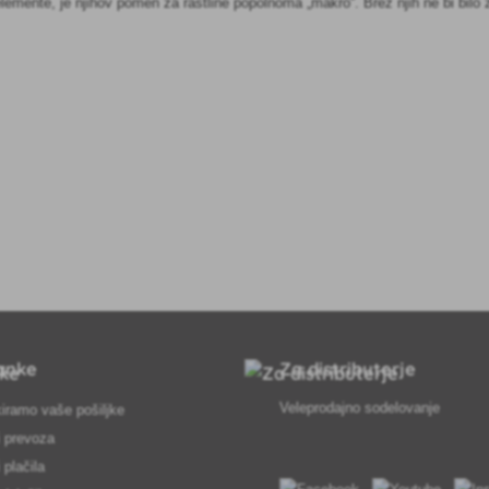
lemente, je njihov pomen za rastline popolnoma „makro“. Brez njih ne bi bilo zd
anke
Za distributerje
Veleprodajno sodelovanje
iramo vaše pošiljke
 prevoza
 plačila