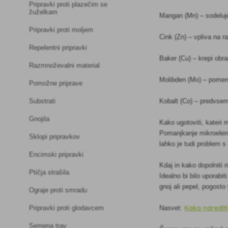
Pripravki proti plazečim se
žuželkam
Mangan (Mn) – sodeluje
Pripravki proti moljem
Cink (Zn) – vpliva na r
Repelentni pripravki
Baker (Cu) – krepi obra
Razmnoževalni material
Molibden (Mo) – pomem
Pomožne priprave
Kobalt (Co) – predvsem 
Substrati
Gnojila
Kako ugotoviti, kateri
Pomanjkanje mikroelemen
Sklopi pripravkov
lahko je tudi problem s
Encimski pripravki
Kdaj in kako dopolniti 
Ptičja strašila
Idealno bi bilo uporabiti
gnoj ali pepel, pogost
Ograje proti smradu
Kako naredit
Nasvet:
Pripravki proti glodavcem
Semena trav