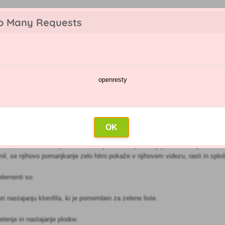
o Many Requests
openresty
jivcev
Koledar škropljenj
Trgovina na debelo
Pišite na
nti
OK
nila, sledni elementi) so hranila, ki jih rastline potrebujejo v zelo majhnih ko
nil, se njihovo pomanjkanje zelo hitro pokaže v njihovem videzu, rasti in spl
lementi so:
i nastajanju klorofila, ki je pomemben za zelene liste.
etenje in nastajanje plodov.