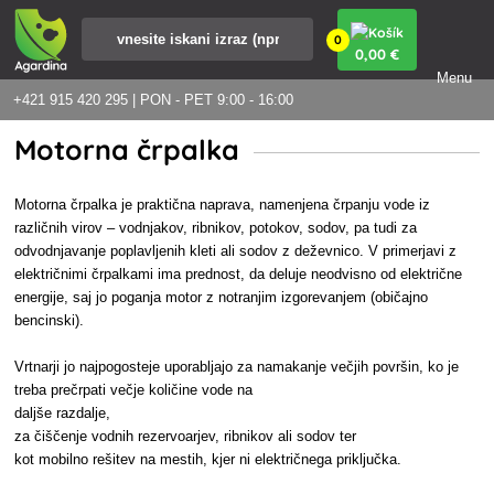
0
0
,00 €
Menu
+421 915 420 295 | PON - PET 9:00 - 16:00
Motorna črpalka
Motorna črpalka je praktična naprava, namenjena črpanju vode iz
različnih virov – vodnjakov, ribnikov, potokov, sodov, pa tudi za
odvodnjavanje poplavljenih kleti ali sodov z deževnico. V primerjavi z
električnimi črpalkami ima prednost, da deluje neodvisno od električne
energije, saj jo poganja motor z notranjim izgorevanjem (običajno
bencinski).
Vrtnarji jo najpogosteje uporabljajo za namakanje večjih površin, ko je
treba prečrpati večje količine vode na
daljše razdalje,
za čiščenje vodnih rezervoarjev, ribnikov ali sodov ter
kot mobilno rešitev na mestih, kjer ni električnega priključka.