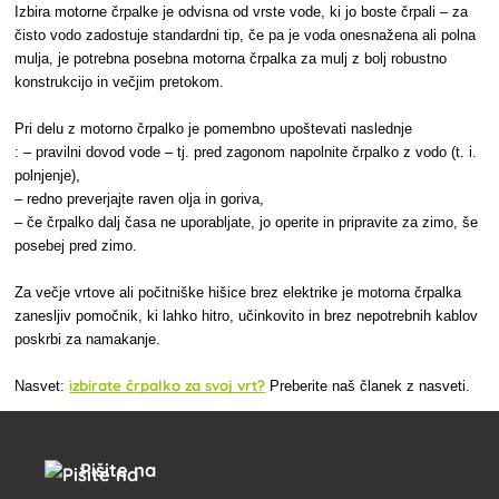
Izbira motorne črpalke je odvisna od vrste vode, ki jo boste črpali – za
čisto vodo zadostuje standardni tip, če pa je voda onesnažena ali polna
mulja, je potrebna posebna motorna črpalka za mulj z bolj robustno
konstrukcijo in večjim pretokom.
Pri delu z motorno črpalko je pomembno upoštevati naslednje
: – pravilni dovod vode – tj. pred zagonom napolnite črpalko z vodo (t. i.
polnjenje),
– redno preverjajte raven olja in goriva,
– če črpalko dalj časa ne uporabljate, jo operite in pripravite za zimo, še
posebej pred zimo.
Za večje vrtove ali počitniške hišice brez elektrike je motorna črpalka
zanesljiv pomočnik, ki lahko hitro, učinkovito in brez nepotrebnih kablov
poskrbi za namakanje.
izbirate črpalko za svoj vrt?
Nasvet:
Preberite naš članek z nasveti.
Pišite na