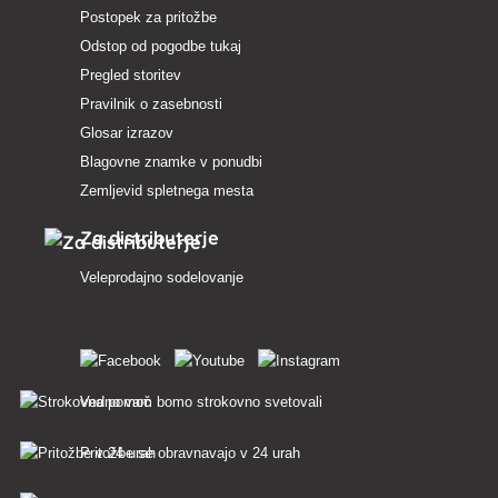
Postopek za pritožbe
Odstop od pogodbe tukaj
Pregled storitev
Pravilnik o zasebnosti
Glosar izrazov
Blagovne znamke v ponudbi
Zemljevid spletnega mesta
Za distributerje
Veleprodajno sodelovanje
Vedno vam bomo strokovno svetovali
Pritožbe se obravnavajo v 24 urah