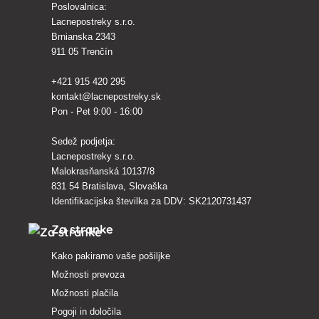
Poslovalnica:
Lacnepostreky s.r.o.
Brnianska 2343
911 05 Trenčín
+421 915 420 295
kontakt@lacnepostreky.sk
Pon - Pet 9:00 - 16:00
Sedež podjetja:
Lacnepostreky s.r.o.
Malokrasňanská 10137/8
831 54 Bratislava, Slovaška
Identifikacijska številka za DDV: SK2120731437
Za stranke
Kako pakiramo vaše pošiljke
Možnosti prevoza
Možnosti plačila
Pogoji in določila