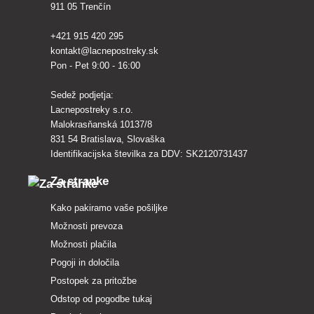
911 05 Trenčín
+421 915 420 295
kontakt@lacnepostreky.sk
Pon - Pet 9:00 - 16:00
Sedež podjetja:
Lacnepostreky s.r.o.
Malokrasňanská 10137/8
831 54 Bratislava, Slovaška
Identifikacijska številka za DDV: SK2120731437
Za stranke
Kako pakiramo vaše pošiljke
Možnosti prevoza
Možnosti plačila
Pogoji in določila
Postopek za pritožbe
Odstop od pogodbe tukaj