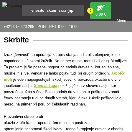
0
0
,00 €
Menu
+421 915 420 295 | PON - PET 9:00 - 16:00
Skrbite
Izraz „črvivost“ se uporablja za opis stanja sadja ali zelenjave, ko je
napadeno z ličinkami žuželk. Na primer muhe, metulji ali drugi škodljivci.
Ta problem je še posebej pogost pri sadnih drevesih, kot so jablane,
hruške in slive, vendar se lahko pojavi tudi pri drugih pridelkih.
Jabolčni
molj
je eden najpogostejših škodljivcev, ki povzroča okužbo s črvi v
jabolčnem sadju.
Slivova žaga
položi jajčeca v slivovo sadje, kar
povzroči okužbo s črvi. Poleg sadnih dreves lahko poškodbe zaradi
črvov nastanejo tudi pri drugih vrstah, kjer ličinke žuželk poškodujejo
meso, na primer pri poru pri čebulastih rastlinah.
Preventivni ukrepi proti
okužbi z ličinkami - uporaba feromonskih pasti za
spremljanje prisotnosti škodljivcev - redno škropjenje dreves v obdobju,