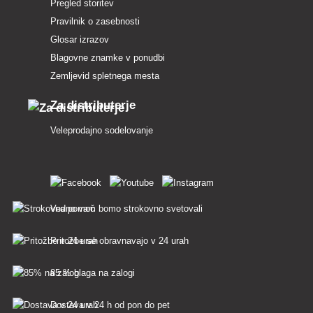
Pregled storitev
Pravilnik o zasebnosti
Glosar izrazov
Blagovne znamke v ponudbi
Zemljevid spletnega mesta
Za distributerje
Veleprodajno sodelovanje
Vedno vam bomo strokovno svetovali
Pritožbe se obravnavajo v 24 urah
85 % blaga na zalogi
Dostava v 24 h od pon do pet