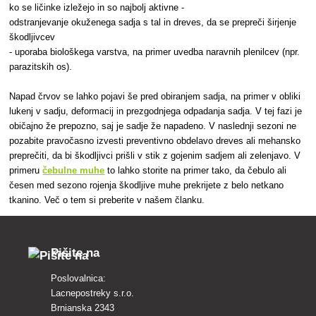
ko se ličinke izležejo in so najbolj aktivne -
odstranjevanje okuženega sadja s tal in dreves, da se prepreči širjenje
škodljivcev
- uporaba biološkega varstva, na primer uvedba naravnih plenilcev (npr.
parazitskih os).
Napad črvov se lahko pojavi še pred obiranjem sadja, na primer v obliki
lukenj v sadju, deformacij in prezgodnjega odpadanja sadja. V tej fazi je
običajno že prepozno, saj je sadje že napadeno. V naslednji sezoni ne
pozabite pravočasno izvesti preventivno obdelavo dreves ali mehansko
preprečiti, da bi škodljivci prišli v stik z gojenim sadjem ali zelenjavo. V
primeru
čebulne muhe
to lahko storite na primer tako, da čebulo ali
česen med sezono rojenja škodljive muhe prekrijete z belo netkano
tkanino. Več o tem si preberite v našem članku.
Pišite na
Poslovalnica:
Lacnepostreky s.r.o.
Brnianska 2343