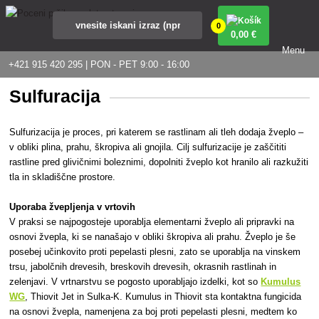
0
0
,00 €
Menu
+421 915 420 295 | PON - PET 9:00 - 16:00
Sulfuracija
Sulfurizacija je proces, pri katerem se rastlinam ali tleh dodaja žveplo –
v obliki plina, prahu, škropiva ali gnojila. Cilj sulfurizacije je zaščititi
rastline pred glivičnimi boleznimi, dopolniti žveplo kot hranilo ali razkužiti
tla in skladiščne prostore.
Uporaba žvepljenja v vrtovih
V praksi se najpogosteje uporablja elementarni žveplo ali pripravki na
osnovi žvepla, ki se nanašajo v obliki škropiva ali prahu. Žveplo je še
posebej učinkovito proti pepelasti plesni, zato se uporablja na vinskem
trsu, jabolčnih drevesih, breskovih drevesih, okrasnih rastlinah in
zelenjavi. V vrtnarstvu se pogosto uporabljajo izdelki, kot so
Kumulus
WG
, Thiovit Jet in Sulka-K. Kumulus in Thiovit sta kontaktna fungicida
na osnovi žvepla, namenjena za boj proti pepelasti plesni, medtem ko