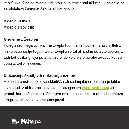
ima Sulka-K poleg žvepla tudi hranilni in repelentni učinek – uporablja se
za obdelavo česna in čebule ali kot gnojilo.
Video o Sulka K
Video o Thiovit jet
Gnojenje z žveplom
Poleg zaščitnega učinka ima žveplo tudi hranilni pomen, zlasti v tleh z
nizko vsebnostjo tega hranila. Žvepljenje tal ali rastlin se zato uporablja
tudi kot oblika gnojenja, zlasti za pridelke z višjo porabo žvepla, kot so
čebula, zelje in česen.
Uničevanje škodljivih mikroorganizmov
V zaprtih prostorih (kot so skladišča ali rastlinjaki) se žvepljenje lahko
izvaja tudi v obliki zaplinjevanja, s sežiganjem
žveplovih stenj
ali
granul, kar uniči plesni in škodljive mikroorganizme. Ta metoda zahteva
strogo upoštevanje varnostnih pravil.
Pišite na