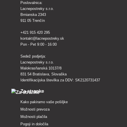
Poslovalnica:
Lacnepostreky s.r.o.
Brnianska 2343
911 05 Trenčín
+421 915 420 295
kontakt@lacnepostreky.sk
Pon - Pet 9:00 - 16:00
Sedež podjetja:
Lacnepostreky s.r.o.
Malokrasňanská 10137/8
831 54 Bratislava, Slovaška
Identifikacijska številka za DDV: SK2120731437
Za stranke
Kako pakiramo vaše pošiljke
Možnosti prevoza
Možnosti plačila
Pogoji in določila