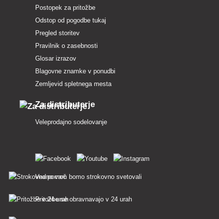
Postopek za pritožbe
Odstop od pogodbe tukaj
Pregled storitev
Pravilnik o zasebnosti
Glosar izrazov
Blagovne znamke v ponudbi
Zemljevid spletnega mesta
Za distributerje
Veleprodajno sodelovanje
Vedno vam bomo strokovno svetovali
Pritožbe se obravnavajo v 24 urah