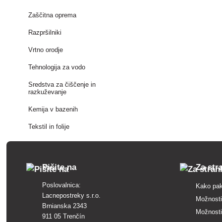
Zaščitna oprema
Razpršilniki
Vrtno orodje
Tehnologija za vodo
Sredstva za čiščenje in
razkuževanje
Kemija v bazenih
Tekstil in folije
Pišite na
Za str
Poslovalnica:
Kako pak
Lacnepostreky s.r.o.
Možnosti
Brnianska 2343
Možnosti
911 05 Trenčín