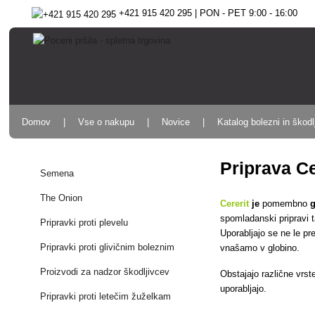
+421 915 420 295 | PON - PET 9:00 - 16:00
Domov
Vse o nakupu
Novice
Katalog bolezni in škodl
Priprava Ce
Semena
The Onion
Cererit
je
pomembno
g
spomladanski pripravi t
Pripravki proti plevelu
Uporabljajo se ne le pr
Pripravki proti glivičnim boleznim
vnašamo v globino.
Proizvodi za nadzor škodljivcev
Obstajajo različne vrst
uporabljajo.
Pripravki proti letečim žuželkam