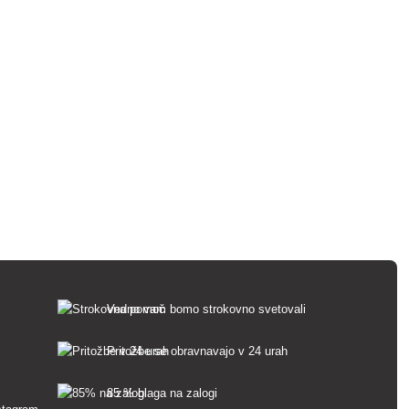
Vedno vam bomo strokovno svetovali
Pritožbe se obravnavajo v 24 urah
85 % blaga na zalogi