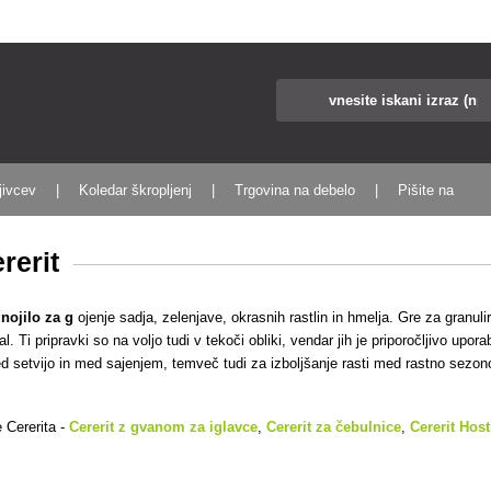
jivcev
Koledar škropljenj
Trgovina na debelo
Pišite na
rerit
nojilo za g
ojenje sadja, zelenjave, okrasnih rastlin in hmelja. Gre za granuli
al. Ti pripravki so na voljo tudi v tekoči obliki, vendar jih je priporočljivo u
ed setvijo in med sajenjem, temveč tudi za izboljšanje rasti med rastno sezon
e Cererita -
Cererit z gvanom za iglavce
,
Cererit za
čebulnice
,
Cererit Host