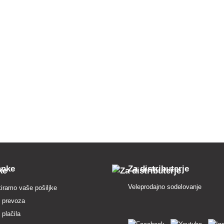
anke
Za distributerje
Veleprodajno sodelovanje
iramo vaše pošiljke
 prevoza
 plačila