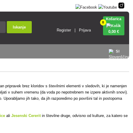
Košarica
0
Iskanje
Register
Prijava
0
,00 €
SI
ran pripravek brez kloridov s številnimi elementi v sledovih, ki je namenjen
porabljati v suhem vremenu (da voda po nepotrebnem ne izpere aktivnih snovi).
o. Uporabljamo jih tako, da jih razporedimo po površini tal in postopoma
ice
ali
Jesenski Cererit
in številne druge, odvisno od kulture, za katero se