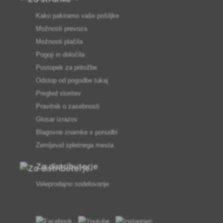
Kako pakiramo vaše pošiljke
Možnosti prevoza
Možnosti plačila
Pogoji in določila
Postopek za pritožbe
Odstop od pogodbe tukaj
Pregled storitev
Pravilnik o zasebnosti
Glosar izrazov
Blagovne znamke v ponudbi
Zemljevid spletnega mesta
Za distributerje
Veleprodajno sodelovanje