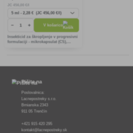
JC
456
,00 €/l
−
+
V košarico
Insekticid za škropljenje v progresivni
formulaciji - mikrokapsulat (CS),
namenjen za zaščito kmetijskih
pridelkov pred škodljivci iz vrst
sesalcev in jedkih živali.
Pišite na
Poslovalnica:
Lacnepostreky s.r.o.
Brnianska 2343
911 05 Trenčín
+421 915 420 295
kontakt@lacnepostreky.sk