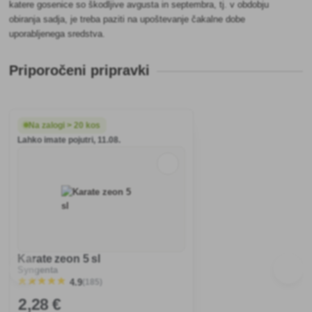
katere gosenice so škodljive avgusta in septembra, tj. v obdobju
obiranja sadja, je treba paziti na upoštevanje čakalne dobe
uporabljenega sredstva.
Priporočeni pripravki
Na zalogi > 20 kos
Lahko imate pojutri, 11.08.
Karate zeon 5 sl
Syngenta
(185)
4.9
2
,28 €