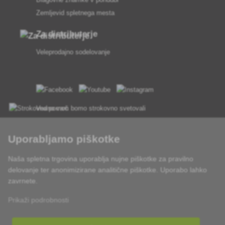
Zemljevid spletnega mesta
Za distributerje
Veleprodajno sodelovanje
Vedno vam bomo strokovno svetovali
Pritožbe se obravnavajo v 24 urah
Uporabljamo piškotke
85 % blaga na zalogi
Naša spletna trgovina uporablja nujne piškotke za pravilno
delovanje ter anonimizirane analitične piškotke. Uporabo lahko
Dostava v 24 h od pon do pet
zavrnete.
Prikaži podrobnosti