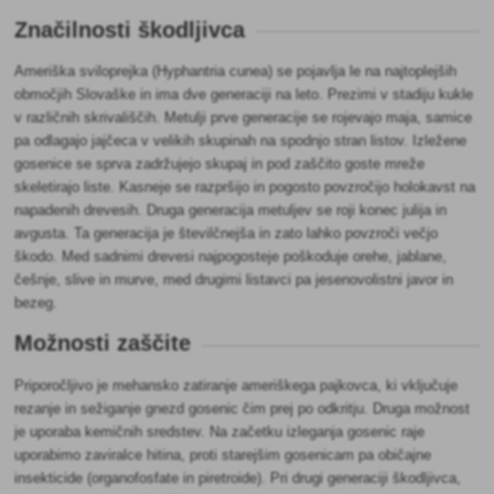
Značilnosti škodljivca
Ameriška sviloprejka (Hyphantria cunea) se pojavlja le na najtoplejših
območjih Slovaške in ima dve generaciji na leto. Prezimi v stadiju kukle
v različnih skrivališčih. Metulji prve generacije se rojevajo maja, samice
pa odlagajo jajčeca v velikih skupinah na spodnjo stran listov. Izležene
gosenice se sprva zadržujejo skupaj in pod zaščito goste mreže
skeletirajo liste. Kasneje se razpršijo in pogosto povzročijo holokavst na
napadenih drevesih. Druga generacija metuljev se roji konec julija in
avgusta. Ta generacija je številčnejša in zato lahko povzroči večjo
škodo. Med sadnimi drevesi najpogosteje poškoduje orehe, jablane,
češnje, slive in murve, med drugimi listavci pa jesenovolistni javor in
bezeg.
Možnosti zaščite
Priporočljivo je mehansko zatiranje ameriškega pajkovca, ki vključuje
rezanje in sežiganje gnezd gosenic čim prej po odkritju. Druga možnost
je uporaba kemičnih sredstev. Na začetku izleganja gosenic raje
uporabimo zaviralce hitina, proti starejšim gosenicam pa običajne
insekticide (organofosfate in piretroide). Pri drugi generaciji škodljivca,