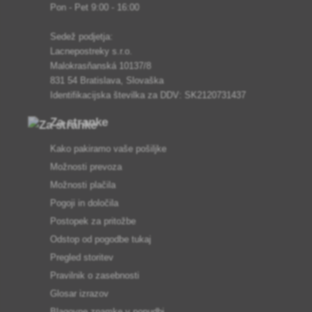
Pon - Pet 9:00 - 16:00
Sedež podjetja:
Lacnepostreky s.r.o.
Malokrasňanská 10137/8
831 54 Bratislava, Slovaška
Identifikacijska številka za DDV: SK2120731437
Za stranke
Kako pakiramo vaše pošiljke
Možnosti prevoza
Možnosti plačila
Pogoji in določila
Postopek za pritožbe
Odstop od pogodbe tukaj
Pregled storitev
Pravilnik o zasebnosti
Glosar izrazov
Blagovne znamke v ponudbi