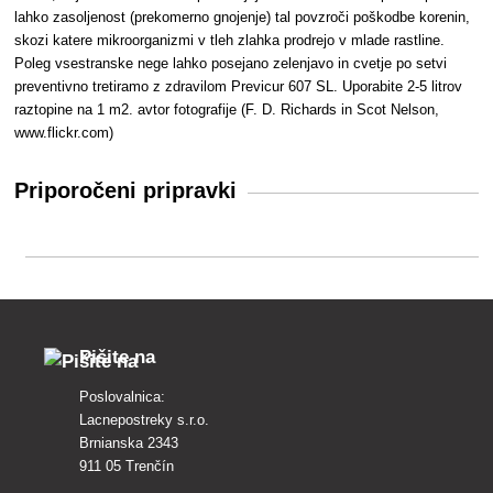
lahko zasoljenost (prekomerno gnojenje) tal povzroči poškodbe korenin,
skozi katere mikroorganizmi v tleh zlahka prodrejo v mlade rastline.
Poleg vsestranske nege lahko posejano zelenjavo in cvetje po setvi
preventivno tretiramo z zdravilom Previcur 607 SL. Uporabite 2-5 litrov
raztopine na 1 m2.
avtor fotografije (
F. D. Richards in
Scot Nelson
,
www.flickr.com)
Priporočeni pripravki
Pišite na
Poslovalnica:
Lacnepostreky s.r.o.
Brnianska 2343
911 05 Trenčín