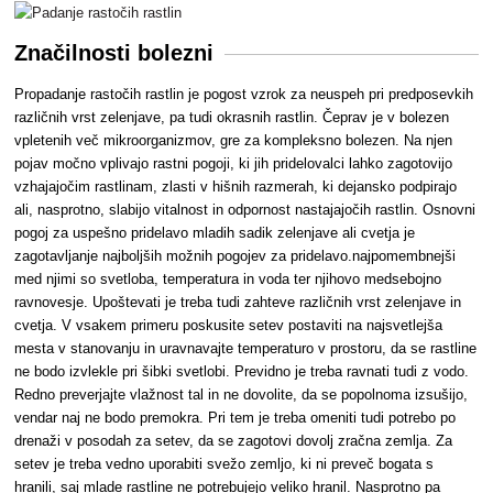
Značilnosti bolezni
Propadanje rastočih rastlin je pogost vzrok za neuspeh pri predposevkih
različnih vrst zelenjave, pa tudi okrasnih rastlin. Čeprav je v bolezen
vpletenih več mikroorganizmov, gre za kompleksno bolezen. Na njen
pojav močno vplivajo rastni pogoji, ki jih pridelovalci lahko zagotovijo
vzhajajočim rastlinam, zlasti v hišnih razmerah, ki dejansko podpirajo
ali, nasprotno, slabijo vitalnost in odpornost nastajajočih rastlin. Osnovni
pogoj za uspešno pridelavo mladih sadik zelenjave ali cvetja je
zagotavljanje najboljših možnih pogojev za pridelavo.najpomembnejši
med njimi so svetloba, temperatura in voda ter njihovo medsebojno
ravnovesje. Upoštevati je treba tudi zahteve različnih vrst zelenjave in
cvetja. V vsakem primeru poskusite setev postaviti na najsvetlejša
mesta v stanovanju in uravnavajte temperaturo v prostoru, da se rastline
ne bodo izvlekle pri šibki svetlobi. Previdno je treba ravnati tudi z vodo.
Redno preverjajte vlažnost tal in ne dovolite, da se popolnoma izsušijo,
vendar naj ne bodo premokra. Pri tem je treba omeniti tudi potrebo po
drenaži v posodah za setev, da se zagotovi dovolj zračna zemlja. Za
setev je treba vedno uporabiti svežo zemljo, ki ni preveč bogata s
hranili, saj mlade rastline ne potrebujejo veliko hranil. Nasprotno pa