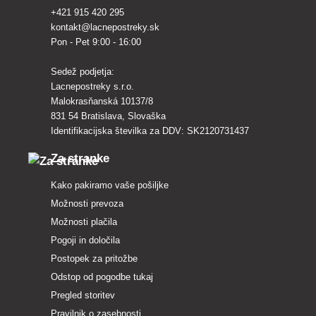
+421 915 420 295
kontakt@lacnepostreky.sk
Pon - Pet 9:00 - 16:00
Sedež podjetja:
Lacnepostreky s.r.o.
Malokrasňanská 10137/8
831 54 Bratislava, Slovaška
Identifikacijska številka za DDV: SK2120731437
Za stranke
Kako pakiramo vaše pošiljke
Možnosti prevoza
Možnosti plačila
Pogoji in določila
Postopek za pritožbe
Odstop od pogodbe tukaj
Pregled storitev
Pravilnik o zasebnosti