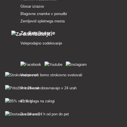
Glosar izrazov
Blagovne znamke v ponudbi
Zemljevid spletnega mesta
Za distributerje
Veleprodajno sodelovanje
Vedno vam bomo strokovno svetovali
Pritožbe se obravnavajo v 24 urah
85 % blaga na zalogi
Dostava v 24 h od pon do pet