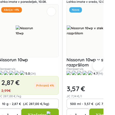
Lahko imate v ponedeljek, 10.08.
Lahko imate v sredo, 12.08.
Akcija −4%
Novo
Nissorun 10wp
Nissorun 10wp v steklen
razpršilom
Floraservis
Floraservis
5.0
4.7
(24)
(14)
2
,87 €
Prihraniš 4%
3
,57 €
2
,99€
JC
287
,00 €/kg
JC
7
,14 €/l
−
+
−
+
V košarico
V košarico