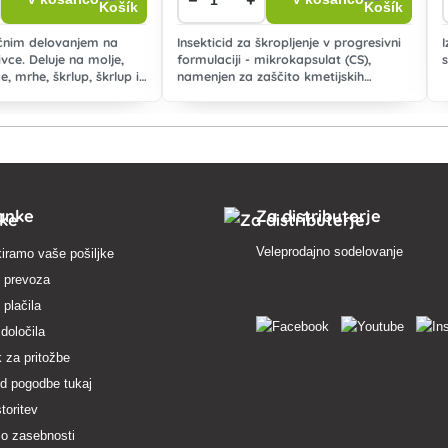
ičnim delovanjem na
Insekticid za škropljenje v progresivni
ivce. Deluje na molje,
formulaciji - mikrokapsulat (CS),
e, mrhe, škrlup, škrlup in
namenjen za zaščito kmetijskih
škodljivce.
pridelkov pred škodljivci iz vrst
sesalcev in jedkih živali.
anke
Za distributerje
Veleprodajno sodelovanje
iramo vaše pošiljke
 prevoza
 plačila
 določila
 za pritožbe
d pogodbe tukaj
toritev
 o zasebnosti