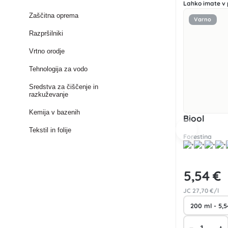
Lahko imate v 
Zaščitna oprema
Varno
Razpršilniki
Vrtno orodje
Tehnologija za vodo
Sredstva za čiščenje in
razkuževanje
Kemija v bazenih
Biool
Tekstil in folije
Forestina
5
,54 €
JC
27
,70 €/l
−
+