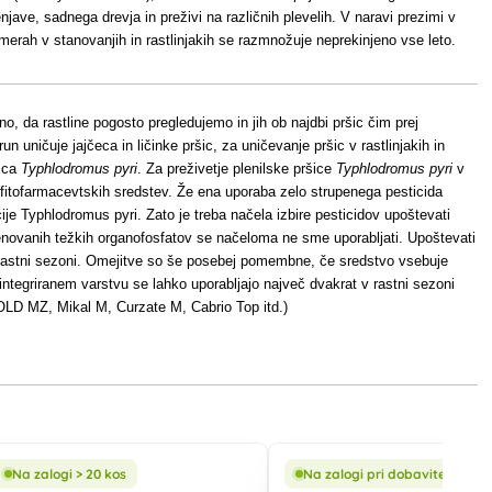
enjave, sadnega drevja in preživi na različnih plevelih. V naravi prezimi v
merah v stanovanjih in rastlinjakih se razmnožuje neprekinjeno vse leto.
, da rastline pogosto pregledujemo in jih ob najdbi pršic čim prej
 uničuje jajčeca in ličinke pršic, za uničevanje pršic v rastlinjakih in
šica
Typhlodromus pyri
. Za preživetje plenilske pršice
Typhlodromus pyri
v
fitofarmacevtskih sredstev. Že ena uporaba zelo strupenega pesticida
je Typhlodromus pyri. Zato je treba načela izbire pesticidov upoštevati
 imenovanih težkih organofosfatov se načeloma ne sme uporabljati. Upoštevati
 v rastni sezoni. Omejitve so še posebej pomembne, če sredstvo vsebuje
 integriranem varstvu se lahko uporabljajo največ dvakrat v rastni sezoni
LD MZ, Mikal M, Curzate M, Cabrio Top itd.)
Na zalogi > 20 kos
Na zalogi pri dobavitelju