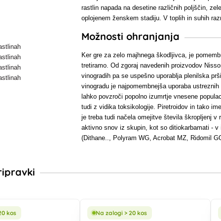
rastlin napada na desetine različnih poljščin, zel
oplojenem ženskem stadiju. V toplih in suhih raz
Možnosti ohranjanja
Ker gre za zelo majhnega škodljivca, je pomembno
tretiramo. Od zgoraj navedenih proizvodov Nissorun
vinogradih pa se uspešno uporablja plenilska pr
vinogradu je najpomembnejša uporaba ustreznih 
lahko povzroči popolno izumrtje vnesene populaci
tudi z vidika toksikologije. Piretroidov in tako
je treba tudi načela omejitve števila škropljenj
aktivno snov iz skupin, kot so ditiokarbamati - v
(Dithane.., Polyram WG, Acrobat MZ, Ridomil GO
ripravki
20 kos
Na zalogi > 20 kos