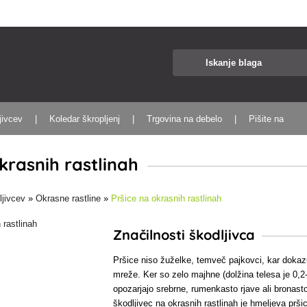
jivcev
Koledar škropljenj
Trgovina na debelo
Pišite na
krasnih rastlinah
ljivcev
»
Okrasne rastline
»
Pršice na okrasnih rastlinah
Značilnosti škodljivca
Pršice niso žuželke, temveč pajkovci, kar dokazuj
mreže. Ker so zelo majhne (dolžina telesa je 0,
opozarjajo srebrne, rumenkasto rjave ali bronasto
škodljivec na okrasnih rastlinah je hmeljeva prši