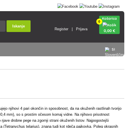
Košarica
0
Iskanje
Register
Prijava
0
,00 €
SI
ejo njihovi 4 pari okončin in sposobnost, da na okuženih rastlinah tvorijo
2-0,4 mm), so s prostim očesom komaj vidne. Na njihovo prisotnost
 rjave drobne pege na zgornji strani okuženih listov. Najpogostejši
ca (Tetranychus telarius), znana tudi kot rdeča pajkovka. Poleg okrasnih