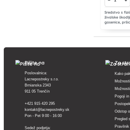
Sredstvo s fiz
živalske škodlj
gosenice, pršic
številne druge 
Pišite na
Za str
Poslovalnica:
Kako pak
Lacnepostreky s.r.o.
Možnosti
Brnianska 2343
Možnosti
911 05 Trenčín
Pogoji in
+421 915 420 295
Postopek
kontakt@lacnepostreky.sk
Odstop o
Pon - Pet 9:00 - 16:00
Pregled s
Pravilnik
Sedež podjetja: