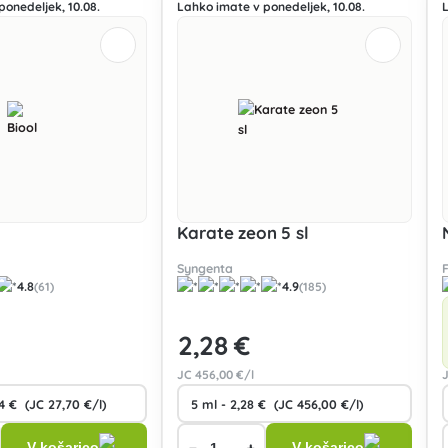
ponedeljek, 10.08.
Lahko imate v ponedeljek, 10.08.
Karate zeon 5 sl
Syngenta
4.8
4.9
(61)
(185)
2
,28 €
JC
456
,00 €/l
−
+
V košarico
V košarico