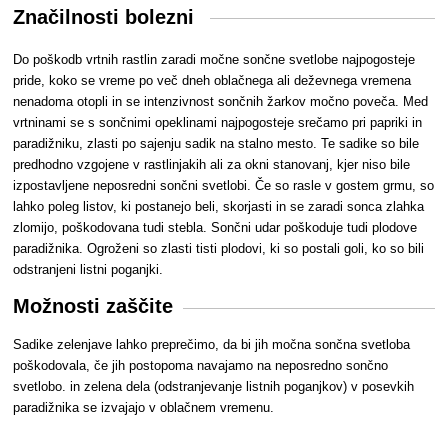
Značilnosti bolezni
Do poškodb vrtnih rastlin zaradi močne sončne svetlobe najpogosteje
pride, koko se vreme po več dneh oblačnega ali deževnega vremena
nenadoma otopli in se intenzivnost sončnih žarkov močno poveča. Med
vrtninami se s sončnimi opeklinami najpogosteje srečamo pri papriki in
paradižniku, zlasti po sajenju sadik na stalno mesto. Te sadike so bile
predhodno vzgojene v rastlinjakih ali za okni stanovanj, kjer niso bile
izpostavljene neposredni sončni svetlobi. Če so rasle v gostem grmu, so
lahko poleg listov, ki postanejo beli, skorjasti in se zaradi sonca zlahka
zlomijo, poškodovana tudi stebla. Sončni udar poškoduje tudi plodove
paradižnika. Ogroženi so zlasti tisti plodovi, ki so postali goli, ko so bili
odstranjeni listni poganjki.
Možnosti zaščite
Sadike zelenjave lahko preprečimo, da bi jih močna sončna svetloba
poškodovala, če jih postopoma navajamo na neposredno sončno
svetlobo. in zelena dela (odstranjevanje listnih poganjkov) v posevkih
paradižnika se izvajajo v oblačnem vremenu.