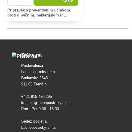
Pripravek s preventivnim učinkom
proti glivičnim, bakterijskim in
virusnim boleznim.
Pišite na
Poslovalnica:
Lacnepostreky s.r.o.
Brnianska 2343
911 05 Trenčín
+421 915 420 295
kontakt@lacnepostreky.sk
Pon - Pet 9:00 - 16:00
Sedež podjetja:
Lacnepostreky s.r.o.