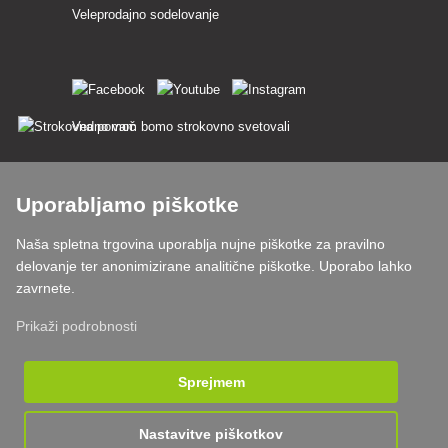
Veleprodajno sodelovanje
Vedno vam bomo strokovno svetovali
Pritožbe se obravnavajo v 24 urah
Uporabljamo piškotke
85 % blaga na zalogi
Naša spletna trgovina uporablja nujne piškotke za pravilno
Dostava v 24 h od pon do pet
delovanje ter anonimizirane analitične piškotke. Uporabo lahko
zavrnete.
Prikaži podrobnosti
Sprejmem
Nastavitve piškotkov