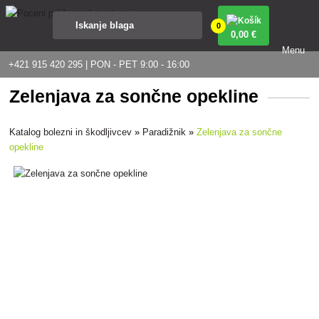
0
0
,00 €
Menu
+421 915 420 295 | PON - PET 9:00 - 16:00
Zelenjava za sončne opekline
Katalog bolezni in škodljivcev
»
Paradižnik
»
Zelenjava za sončne
opekline