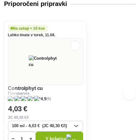
Priporočeni pripravki
Na zalogi > 10 kos
Lahko imate v torek, 11.08.
Controlphyt cu
Floraservis
(9)
4.9
4
,03 €
JC
40
,30 €/l
−
+
V košarico