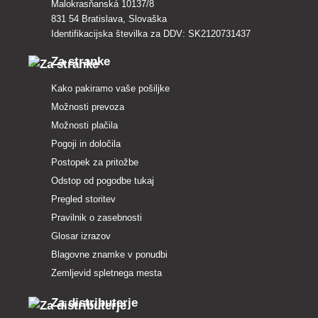
Malokrasňanská 10137/8
831 54 Bratislava, Slovaška
Identifikacijska številka za DDV: SK2120731437
Za stranke
Kako pakiramo vaše pošiljke
Možnosti prevoza
Možnosti plačila
Pogoji in določila
Postopek za pritožbe
Odstop od pogodbe tukaj
Pregled storitev
Pravilnik o zasebnosti
Glosar izrazov
Blagovne znamke v ponudbi
Zemljevid spletnega mesta
Za distributerje