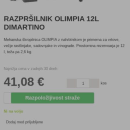
RAZPRŠILNIK OLIMPIA 12L
DIMARTINO
Mehanska škropilnica OLIMPIA z nahrbtnikom je primerna za vrtove,
večje rastlinjake, sadovnjake in vinograde. Prostornina rezervoarja je 12
l, teža pa 2,6 kg.
Najnižja cena v zadnjih 30 dneh:
41
,08 €
kos
Razpoložljivost straže
Ni na voljo
Dodaj med priljubljene