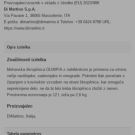
Proizvajalec/uvoznik v skladu z Uredbo (EU) 2023/988
Di Martino S.p.A.
Via Pavane 1, 36065 Mussolente, ITA
E-pošta: dimartino@dimartino.it Telefon: +39 0424 8788 URL:
https://www.dimartino.it
Opis izdelka
Značilnosti izdelka
Mehanska škropilnica OLIMPIA z nahrbtnikom je primerna za vrtove,
večje rastlinjake, sadovnjake in vinograde. Potrebni tlak povečate s
črpanjem s kovinskim vzvodom na strani škropilnice, kar omogoča
neprekinjeno delo, ne da bi bilo treba škropilnico zložiti z ramen.
Prostornina rezervoarja je 12 l, teža pa 2,6 kg.
Proizvajalec
DiMartino, Italija.
Tabela parametrov