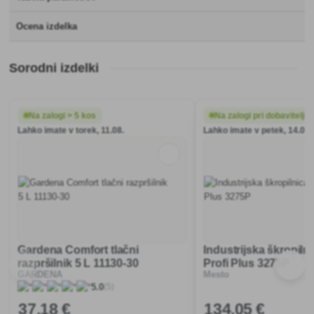
Ocena izdelka
Sorodni izdelki
Na zalogi > 5 kos
Na zalogi pri dobavitelju
Lahko imate v torek, 11.08.
Lahko imate v petek, 14.08.
Gardena Comfort tlačni
Industrijska škropilni
razpršilnik 5 L 11130-30
Profi Plus 3275P
GARDENA
Mesto
(5)
5.0
37
,18 €
134
,05 €