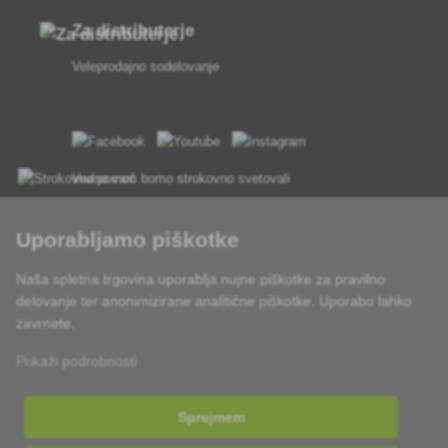
Za distributerje
Veleprodajno sodelovanje
Vedno vam bomo strokovno svetovali
Pritožbe se obravnavajo v 24 urah
Uporabljamo piškotke
85 % blaga na zalogi
Naša spletna trgovina uporablja nujne piškotke za pravilno
delovanje ter anonimizirane analitične piškotke. Uporabo lahko
Dostava v 24 h od pon do pet
zavrnete.
Prikaži podrobnosti
Sprejmem