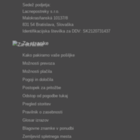
Sedež podjetja:
Lacnepostreky s.r.o.
Malokrasňanská 10137/8
831 54 Bratislava, Slovaška
Identifikacijska številka za DDV: SK2120731437
Za stranke
Kako pakiramo vaše pošiljke
Možnosti prevoza
Možnosti plačila
Pogoji in določila
Postopek za pritožbe
Odstop od pogodbe tukaj
Pregled storitev
Pravilnik o zasebnosti
Glosar izrazov
Blagovne znamke v ponudbi
Zemljevid spletnega mesta