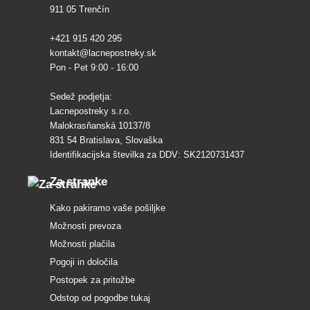
911 05 Trenčín
+421 915 420 295
kontakt@lacnepostreky.sk
Pon - Pet 9:00 - 16:00
Sedež podjetja:
Lacnepostreky s.r.o.
Malokrasňanská 10137/8
831 54 Bratislava, Slovaška
Identifikacijska številka za DDV: SK2120731437
Za stranke
Kako pakiramo vaše pošiljke
Možnosti prevoza
Možnosti plačila
Pogoji in določila
Postopek za pritožbe
Odstop od pogodbe tukaj