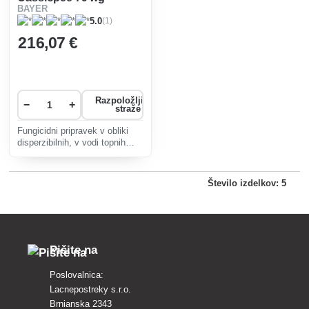
BAYER
(1)
5.0
216
,07 €
Razpoložljivost
−
+
straže
Fungicidni pripravek v obliki
disperzibilnih, v vodi topnih
granul za zaščito vinske trte
pred glivičnimi boleznimi.
Število izdelkov: 5
Pišite na
Poslovalnica:
Lacnepostreky s.r.o.
Brnianska 2343