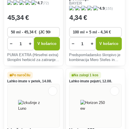
(72)
4.7
BAYER
(155)
4.9
45
,34 €
4
,34 €
−
+
−
+
V košarico
V košarico
PUMA EXTRA (Hirsefrei extra)
Predspomladansko škropivo je
škropilni herbicid za zatiranje
kombinacija Mero Stefes in
ogrščice, navadne metlike,
Karate Zeon 5 CS, namenjena
navadnega ohrovta in drugih
spomladanskemu tretiranju
enoletnih enozrnatih plevelov v
sadnega in okrasnega drevja
Po naročilu
Na zalogi 1 kos
pšenici, spomladanskem
proti prezimujočim škodljivcem
Lahko imate v petek, 14.08.
Lahko imate pojutri, 12.08.
ječmenu, rži, tritikali
(npr. mšicam, sadni pršici