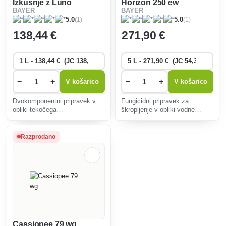
Izkušnje z Luno
Horizon 250 ew
BAYER
BAYER
(1)
(1)
5.0
5.0
138
,44 €
271
,90 €
−
+
−
+
V košarico
V košarico
Dvokomponentni pripravek v
Fungicidni pripravek za
obliki tekočega
škropljenje v obliki vodne
dispergirajočega koncentrata,
emulzije za zaščito oljne
namenjen za kompleksno
ogrščice pred glivičnimi
fungicidno zaščito vinske trte,
boleznimi, koščičarjev pred
Razprodano
jedrc in koščičarjev.
moniliozo in vinske trte pred
pepelovko.
Cassiopee 79 wg