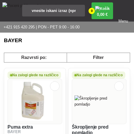
0
0
,00 €
Menu
+421 915 420 295 | PON - PET 9:00 - 16:00
BAYER
Razvrsti po:
Filter
Na zalogi glede na različico
Na zalogi glede na različico
Puma extra
Škropljenje pred
BAYER
pomladjo