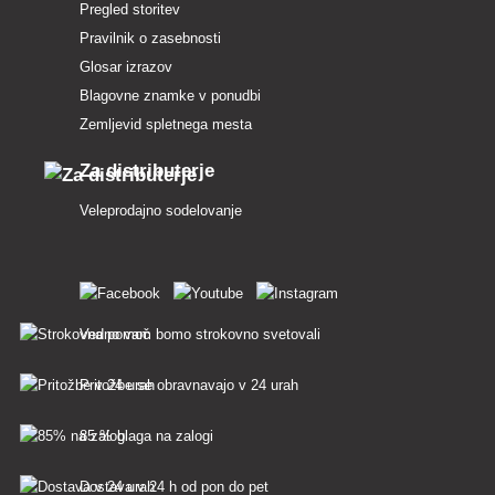
Pregled storitev
Pravilnik o zasebnosti
Glosar izrazov
Blagovne znamke v ponudbi
Zemljevid spletnega mesta
Za distributerje
Veleprodajno sodelovanje
Vedno vam bomo strokovno svetovali
Pritožbe se obravnavajo v 24 urah
85 % blaga na zalogi
Dostava v 24 h od pon do pet