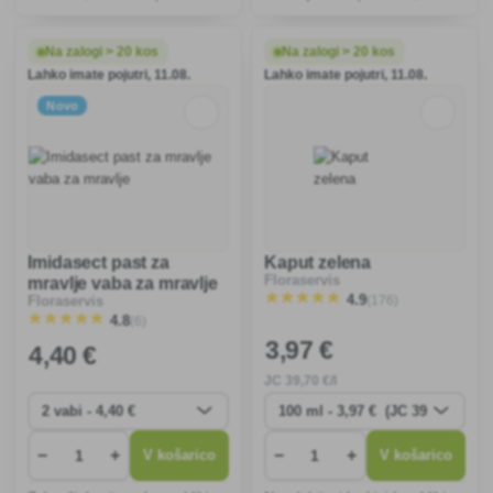
okužbi s pepelasto plesnijo.
pred načrtovano melioracijo in
vzpostavitvijo novih travnikov.
Na zalogi > 20 kos
Na zalogi > 20 kos
Lahko imate pojutri, 11.08.
Lahko imate pojutri, 11.08.
Novo
Imidasect past za
Kaput zelena
Floraservis
mravlje vaba za mravlje
(176)
4.9
Floraservis
(6)
4.8
3
,97 €
4
,40 €
JC
39
,70 €/l
−
+
−
+
V košarico
V košarico