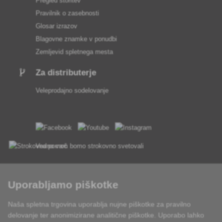
Pregled storitev
Pravilnik o zasebnosti
Glosar izrazov
Blagovne znamke v ponudbi
Zemljevid spletnega mesta
Za distributerje
Veleprodajno sodelovanje
Vedno vam bomo strokovno svetovali
Pritožbe se obravnavajo v 24 urah
Uporabljamo piškotke
85 % blaga na zalogi
Naša spletna trgovina uporablja nujne piškotke za pravilno
Dostava v 24 h od pon do pet
delovanje ter anonimizirane analitične piškotke. Uporabo lahko