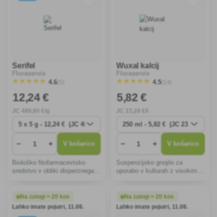
Serifel
Wuxal kalcij
Floraservis
Floraservis
(5)
(14)
4.6
4.5
12
,24 €
5
,82 €
JC
489
,60 €/g
JC
23
,28 €/l
−
+
−
+
V košarico
V košarico
Biološko fitofarmacevtsko
Suspenzijsko gnojilo za
sredstvo v obliki disperznega
uporabo v kulturah z visokimi
praška za zaščito vinske trte,
potrebami po kalciju, zlasti v
gob, jagod, malin, solate,
sadjarstvu, vinogradništvu,
paprike in paradižnika pred
zelenjadarstvu in okrasnem
Na zalogi > 20 kos
Na zalogi > 20 kos
plesnijo.
vrtnarstvu.
Lahko imate pojutri, 11.08.
Lahko imate pojutri, 11.08.