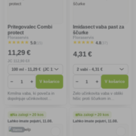
Pritegovalec Combi
Imidasect vaba past za
protect
ščurke
Floraservis
Floraservis
(15)
(37)
5.0
4.8
11
,29 €
4
,31 €
JC
112
,90 €/l
−
+
−
+
V košarico
V košarico
Krmilna vaba, ki poveča in
Zelo učinkovita vaba v obliki
dopolnjuje učinkovitost
hišic proti ščurkom in
insekticidnih pripravkov proti
rusalkam.
orehovi in češnjevi podlubnici.
Na zalogi > 20 kos
Na zalogi > 20 kos
Lahko imate pojutri, 11.08.
Lahko imate pojutri, 11.08.
Varno