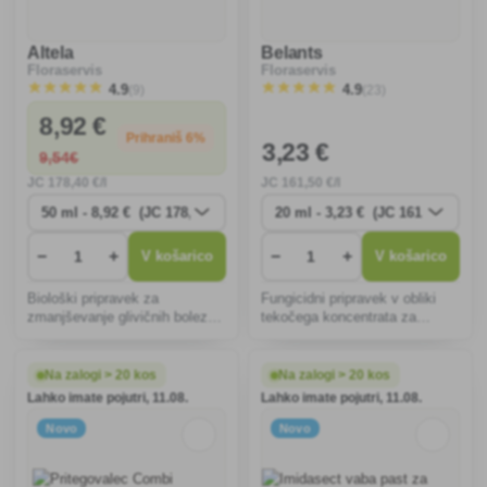
Altela
Belants
Floraservis
Floraservis
(9)
(23)
4.9
4.9
8
,92 €
Prihraniš 6%
3
,23 €
9
,54€
JC
178
,40 €/l
JC
161
,50 €/l
−
+
−
+
V košarico
V košarico
Biološki pripravek za
Fungicidni pripravek v obliki
zmanjševanje glivičnih bolezni
tekočega koncentrata za
(gliva, parkljevka) krompirja,
suspenzijo za redčenje z vodo
paradižnika, jagod, zelenjave,
(SC), namenjen proti glivičnim
sadnega drevja in vinske trte.
boleznim koruze, vinske trte,
Na zalogi > 20 kos
Na zalogi > 20 kos
jedrc in koščičastega sadja.
Lahko imate pojutri, 11.08.
Lahko imate pojutri, 11.08.
Novo
Novo