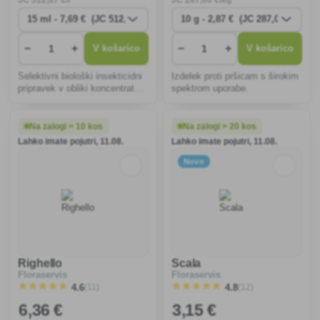
−
+
−
+
V košarico
V košarico
Selektivni biološki insekticidni
Izdelek proti pršicam s širokim
pripravek v obliki koncentrata,
spektrom uporabe.
namenjen za zaščito rastlin,
zlasti smotke v substratu
okrasnih rastlin.
Na zalogi > 10 kos
Na zalogi > 20 kos
Lahko imate pojutri, 11.08.
Lahko imate pojutri, 11.08.
Novo
Righello
Scala
Floraservis
Floraservis
(11)
(12)
4.6
4.8
6
,36 €
3
,15 €