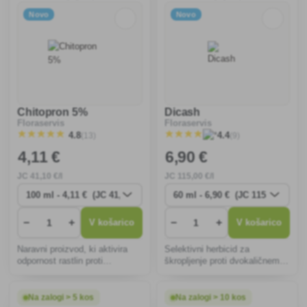
Novo
Novo
Chitopron 5%
Dicash
Floraservis
Floraservis
(13)
(9)
4.8
4.4
4
,11 €
6
,90 €
JC
41
,10 €/l
JC
115
,00 €/l
−
+
−
+
V košarico
V košarico
Naravni proizvod, ki aktivira
Selektivni herbicid za
odpornost rastlin proti
škropljenje proti dvokaličnemu
patogenim glivam in
plevelu v koruzi in trati.
bakterijam.
Na zalogi > 5 kos
Na zalogi > 10 kos