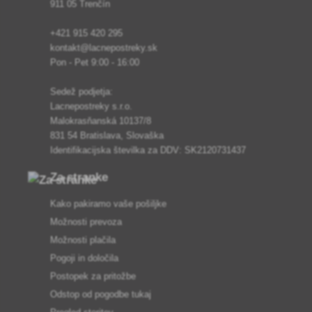
911 05 Trenčín
+421 915 420 295
kontakt@lacnepostreky.sk
Pon - Pet 9:00 - 16:00
Sedež podjetja:
Lacnepostreky s.r.o.
Malokrasňanská 10137/8
831 54 Bratislava, Slovaška
Identifikacijska številka za DDV: SK2120731437
Za stranke
Kako pakiramo vaše pošiljke
Možnosti prevoza
Možnosti plačila
Pogoji in določila
Postopek za pritožbe
Odstop od pogodbe tukaj