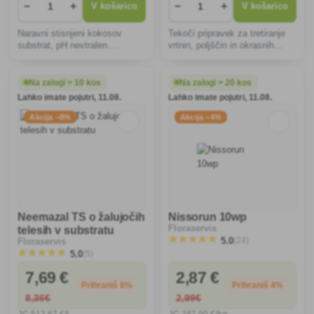
−
+
−
+
V košarico
V košarico
Naravni stisnjeni kokosov
Tekoči pripravek za tretiranje
substrat, pH nevtralen.
vrtnin, poljščin in okrasnih
Uporablja se za pripravo
rastlin v obliki ponavljajočih se
substratov za sobno in
škropljenj za povečanje
balkonsko cvetje ter za pred
odpornosti rastlin.
Na zalogi > 10 kos
Na zalogi > 20 kos
vzgojo sadik.
Lahko imate pojutri, 11.08.
Lahko imate pojutri, 11.08.
Akcija −8%
Akcija −4%
Neemazal TS o žalujočih
Nissorun 10wp
Floraservis
telesih v substratu
(24)
5.0
Floraservis
(5)
5.0
7
,69 €
2
,87 €
Prihraniš 8%
Prihraniš 4%
8
,36€
2
,99€
JC
512
,67 €/l
JC
287
,00 €/kg