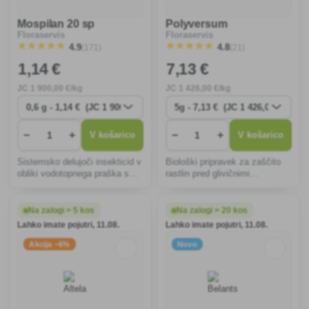
Mospilan 20 sp
Polyversum
Floraservis
Floraservis
(171)
(21)
4.9
4.8
1
,14 €
7
,13 €
JC
1 900
,00 €/kg
JC
1 426
,00 €/kg
−
+
−
+
V košarico
V košarico
Sistemsko delujoči insekticid v
Biološki pripravek za zaščito
obliki vodotopnega praška s
rastlin pred glivičnimi
širokim spektrom delovanja.
boleznimi.
Na zalogi > 5 kos
Na zalogi > 20 kos
Lahko imate pojutri, 11.08.
Lahko imate pojutri, 11.08.
Akcija −6%
Novo