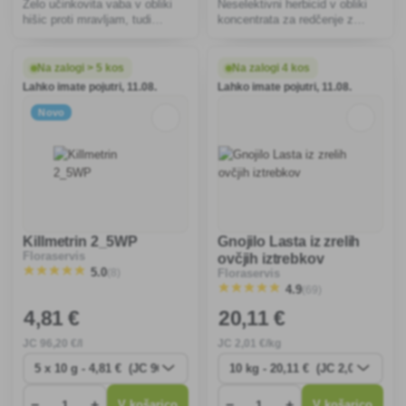
Zelo učinkovita vaba v obliki
Neselektivni herbicid v obliki
hišic proti mravljam, tudi
koncentrata za redčenje z
faraonskim.
vodo, namenjen za zatiranje
vseh vrst plevela.
Na zalogi > 5 kos
Na zalogi 4 kos
Lahko imate pojutri, 11.08.
Lahko imate pojutri, 11.08.
Novo
Killmetrin 2_5WP
Gnojilo Lasta iz zrelih
Floraservis
ovčjih iztrebkov
(8)
5.0
Floraservis
(69)
4.9
4
,81 €
20
,11 €
JC
96
,20 €/l
JC
2
,01 €/kg
−
+
−
+
V košarico
V košarico