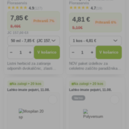
Floraservis
Floraservis
(127)
(19)
4.9
4.7
7
,85 €
4
,81 €
Prihraniš 7%
Prihraniš 6%
8
,46€
5
,10€
JC
157
,00 €/l
−
+
−
+
V košarico
V košarico
Listni herbicid za zatiranje
NOV paket izdelkov za
odpornih dvokaličnic, zlasti
celoletno zaščito paradižnika
marjetic in regratov, v semenih
pred glivičnimi boleznimi.
trav, na novo vzpostavljenih in
starejših okrasnih travnikih ter
Na zalogi > 20 kos
Na zalogi > 20 kos
travnatih športnih igriščih in
Lahko imate pojutri, 11.08.
Lahko imate pojutri, 11.08.
igrišči
Varno