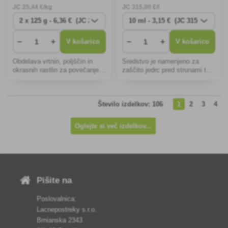
JC
25
,44 €/kg
JC
315
,00 €/l
−
+
−
+
V košarico
V košarico
Obdelava vrtnin, poljščin in
Sredstvo je namenjeno za
okrasnih rastlin za povečanje
zaščito jedrc pred strunami ter
odpornosti rastlin (proti talnim
za zaščito trte in jagod pred
škodljivcem).
sivo plesnijo (botritis)
Število izdelkov: 106
1
2
3
4
Oglejte si več izdelkov...
Pišite na
Poslovalnica:
Lacnepostreky s.r.o.
Brnianska 2343