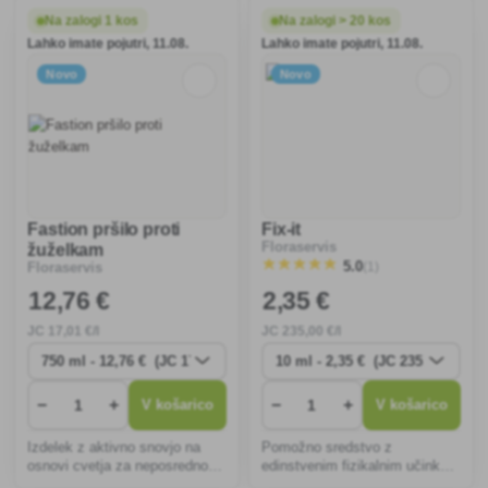
vlago v tleh, krepi odpornost
škodljivcem).
rastlin proti poleganju in
Na zalogi 1 kos
Na zalogi > 20 kos
glivičnim okužbam, uničuje
Lahko imate pojutri, 11.08.
Lahko imate pojutri, 11.08.
polže in njihova jajče
Novo
Novo
Fastion pršilo proti
Fix-it
Floraservis
žuželkam
(1)
5.0
Floraservis
12
,76 €
2
,35 €
JC
17
,01 €/l
JC
235
,00 €/l
−
+
−
+
V košarico
V košarico
Izdelek z aktivno snovjo na
Pomožno sredstvo z
osnovi cvetja za neposredno
edinstvenim fizikalnim učinkom
uporabo v razpršilu proti
proti ušem in sesalnim