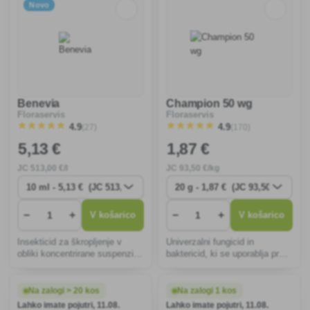
Novo
Benevia
Champion 50 wg
Floraservis
Floraservis
(27)
(170)
4.9
4.9
5
,13 €
1
,87 €
JC
513
,00 €/l
JC
93
,50 €/kg
−
+
−
+
V košarico
V košarico
Insekticid za škropljenje v
Univerzalni fungicid in
obliki koncentrirane suspenzije
baktericid, ki se uporablja proti
na oljni osnovi (OD) za zaščito
številnim glivičnim boleznim
krompirja, jagod in zelenjave
paradižnika, kumar, marelic,
pred jedkimi škodljivci in
vinske trte in drugih poljščin.
Na zalogi > 20 kos
Na zalogi 1 kos
škodljivci sesalcev.
Lahko imate pojutri, 11.08.
Lahko imate pojutri, 11.08.