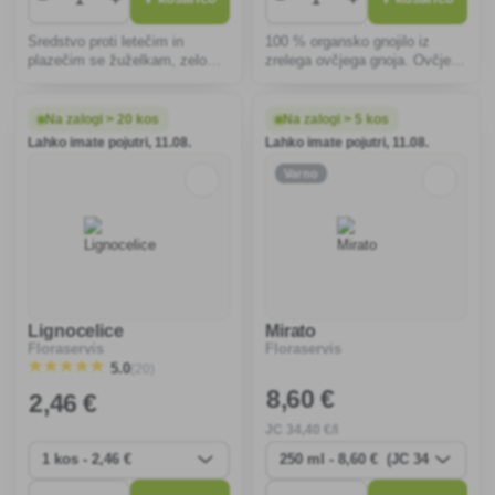
Sredstvo proti letečim in
100 % organsko gnojilo iz
plazečim se žuželkam, zelo
zrelega ovčjega gnoja. Ovčje
učinkovito proti komarjem in
iztrebke je težko najti, vendar
osam.
so njihove lastnosti in
vsebnost hranilnih snovi
Na zalogi > 20 kos
Na zalogi > 5 kos
edinstvene na svetu.
Lahko imate pojutri, 11.08.
Lahko imate pojutri, 11.08.
Varno
Lignocelice
Mirato
Floraservis
Floraservis
(20)
5.0
8
,60 €
2
,46 €
JC
34
,40 €/l