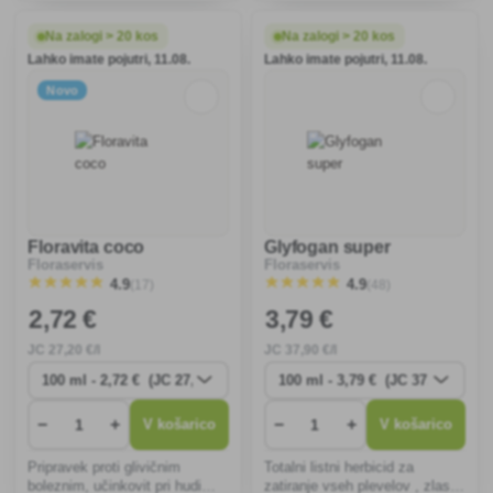
plazečim se in letečim
škodljivcem. Primerno za vse
žuželkam.
rastline na vrtu, v rastlinjaku in
Na zalogi > 20 kos
Na zalogi > 20 kos
na balkonu.
Lahko imate pojutri, 11.08.
Lahko imate pojutri, 11.08.
Novo
Floravita coco
Glyfogan super
Floraservis
Floraservis
(17)
(48)
4.9
4.9
2
,72 €
3
,79 €
JC
27
,20 €/l
JC
37
,90 €/l
−
+
−
+
V košarico
V košarico
Pripravek proti glivičnim
Totalni listni herbicid za
boleznim, učinkovit pri hudi
zatiranje vseh plevelov , zlasti