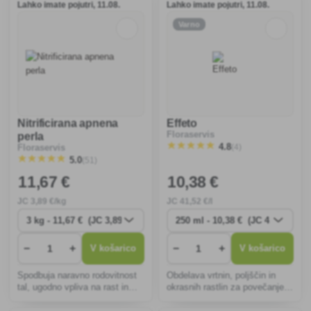
Lahko imate pojutri, 11.08.
Lahko imate pojutri, 11.08.
Varno
Nitrificirana apnena
Effeto
Floraservis
perla
(4)
4.8
Floraservis
(51)
5.0
11
,67 €
10
,38 €
JC
3
,89 €/kg
JC
41
,52 €/l
−
+
−
+
V košarico
V košarico
Spodbuja naravno rodovitnost
Obdelava vrtnin, poljščin in
tal, ugodno vpliva na rast in
okrasnih rastlin za povečanje
razvoj rastlin ter varčuje z
odpornosti rastlin (proti