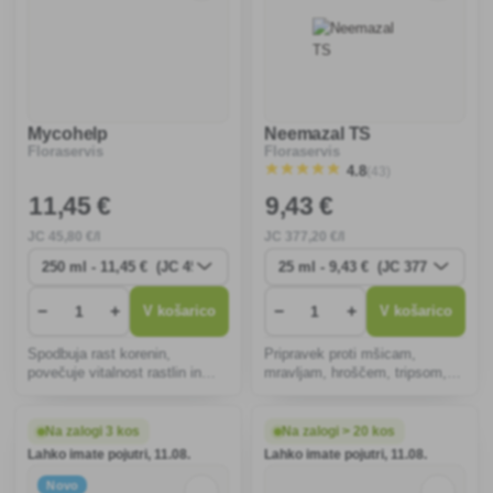
Mycohelp
Neemazal TS
Floraservis
Floraservis
(43)
4.8
11
,45 €
9
,43 €
JC
45
,80 €/l
JC
377
,20 €/l
−
+
−
+
V košarico
V košarico
Spodbuja rast korenin,
Pripravek proti mšicam,
povečuje vitalnost rastlin in
mravljam, hroščem, tripsom,
naravno ščiti pred boleznimi.
moljem, pršicam, bolhačem in
Organska rešitev za zdravo
stenicam v obliki rastlinskega
zemljo in močne rastline, ki se
izvlečka iz semen tropskega
Na zalogi 3 kos
Na zalogi > 20 kos
uporablja vse leto.
drevesa Antelaea azadirachta.
Lahko imate pojutri, 11.08.
Lahko imate pojutri, 11.08.
Novo