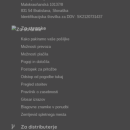
Malokrasňanská 10137/8
831 54 Bratislava, Slovaška
Identifikacijska številka za DDV: SK2120731437
Za stranke
Kako pakiramo vaše pošiljke
Možnosti prevoza
Možnosti plačila
Pogoji in določila
Postopek za pritožbe
Odstop od pogodbe tukaj
Pregled storitev
Pravilnik o zasebnosti
Glosar izrazov
Blagovne znamke v ponudbi
Zemljevid spletnega mesta
Za distributerje