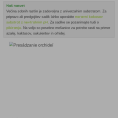
Naš nasvet
Večina sobnih rastlin je zadovoljna z univerzalnim substratom. Za
naravni kokosov
pripravo ali predgojitev sadik lahko uporabite
substrat z nevtralnim pH
. Za sadike se pozanimajte tudi o
pikiranju
. Na voljo so posebne mešanice za potrebe rasti na primer
azalej, kaktusov, sukulentov in orhidej.