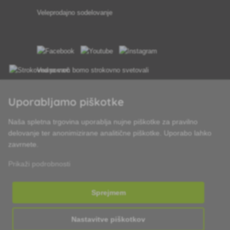
Veleprodajno sodelovanje
Vedno vam bomo strokovno svetovali
Pritožbe se obravnavajo v 24 urah
Uporabljamo piškotke
85 % blaga na zalogi
Naša spletna trgovina uporablja nujne piškotke za pravilno
delovanje ter anonimizirane analitične piškotke. Uporabo lahko
Dostava v 24 h od pon do pet
zavrnete.
Prikaži podrobnosti
Sprejmem
Nastavitve piškotkov