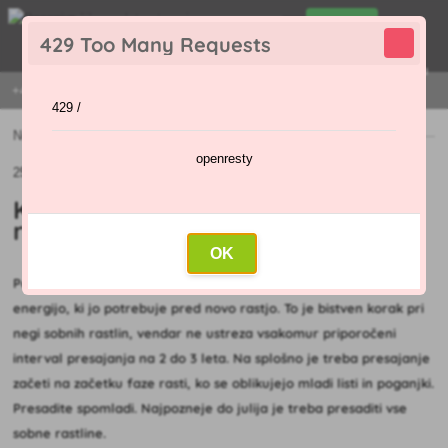
0
429 Too Many Requests
0
,00 €
Menu
+421 915 420 295 | PON - PET 9:00 - 16:00
429 /
Novice
»
Kako pravilno presaditi sobne rastline, da ne ovenijo?
openresty
25.10.2020 (Prvotni članek: 19.10.2020)
Kako pravilno presaditi sobne
rastline, da ne ovenijo?
OK
Ponovna zasaditev izboljša splošno vitalnost in rastlini zagotovi
energijo, ki jo potrebuje pred novo rastjo. To je bistven korak pri
negi sobnih rastlin, vendar ne ustreza vsakomur priporočeni
interval presajanja na 2 do 3 leta. Na splošno je treba presajanje
začeti na začetku faze rasti, ko se oblikujejo mladi listi in poganjki.
Presadite spomladi. Najpozneje do julija je treba presaditi vse
sobne rastline.