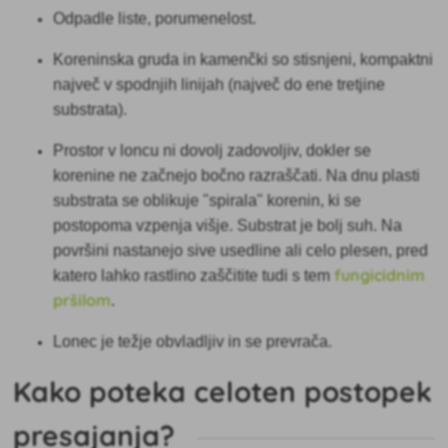
Odpadle liste, porumenelost.
Koreninska gruda in kamenčki so stisnjeni, kompaktni
največ v spodnjih linijah (največ do ene tretjine
substrata).
Prostor v loncu ni dovolj zadovoljiv, dokler se
korenine ne začnejo bočno razraščati. Na dnu plasti
substrata se oblikuje "spirala" korenin, ki se
postopoma vzpenja višje. Substrat je bolj suh. Na
površini nastanejo sive usedline ali celo plesen, pred
fungicidnim
katero lahko rastlino zaščitite tudi s tem
pršilom
.
Lonec je težje obvladljiv in se prevrača.
Kako poteka celoten postopek
presajanja?