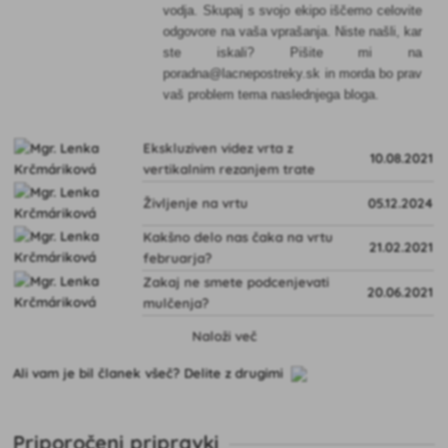
vodja. Skupaj s svojo ekipo iščemo celovite
odgovore na vaša vprašanja. Niste našli, kar
ste iskali? Pišite mi na
poradna@lacnepostreky.sk in morda bo prav
vaš problem tema naslednjega bloga.
Ekskluziven videz vrta z
10.08.2021
vertikalnim rezanjem trate
Življenje na vrtu
05.12.2024
Kakšno delo nas čaka na vrtu
21.02.2021
februarja?
Zakaj ne smete podcenjevati
20.06.2021
mulčenja?
Naloži več
Ali vam je bil članek všeč? Delite z drugimi
Priporočeni pripravki