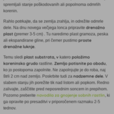
spremljali stanje poškodovanih ali popolnoma odmrlih
korenin.
Rahlo potrkajte, da se zemlja zrahlja, in odrežite odmrle
drenažno
dele. Na dnu novega večjega lonca pripravite
plast (
premer 3-5 cm)
. Tu naredimo plast gramoza, peska
proste
ali ekspandirane gline, pri čemer pustimo
drenažne luknje
.
plast substrata, v
položimo
Temu sledi
katero
koreninsko grudo
Zemljo potisnite po obodu
rastline.
,
ko jo postopoma zapolnite. Ne zapolnjujte je do roba, naj
nadzemne dele
štrli 2 cm nad zemljo. Poskrbite tudi za
. V
slabem stanju jih porežite tik nad listom ali popkom. Redno
zalivajte, zaščitite pred neposrednim soncem in prepihom.
navodila za gnojenje sobnih rastlin
Pozorno preberite
, ki
ga opravite po presaditvi v priporočenem razmaku 2-5
tednov.