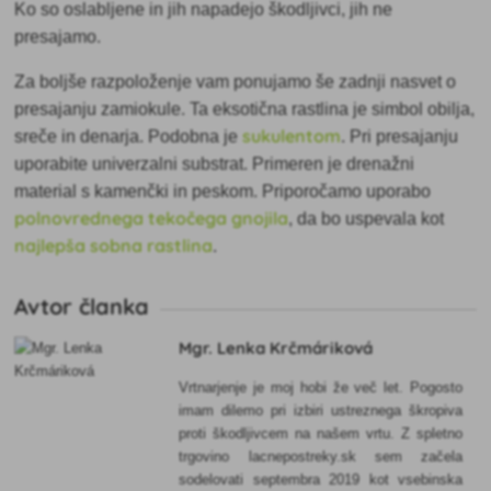
Ko so oslabljene in jih napadejo škodljivci, jih ne
presajamo.
Za boljše razpoloženje vam ponujamo še zadnji
nasvet o
presajanju zamiokule. Ta eksotična rastlina je simbol obilja,
sukulentom
sreče in denarja. Podobna je
. Pri presajanju
uporabite univerzalni substrat. Primeren je drenažni
material s kamenčki in peskom. Priporočamo uporabo
polnovrednega tekočega gnojila
, da bo uspevala kot
najlepša sobna rastlina
.
Avtor članka
Mgr. Lenka Krčmáriková
Vrtnarjenje je moj hobi že več let. Pogosto
imam dilemo pri izbiri ustreznega škropiva
proti škodljivcem na našem vrtu. Z spletno
trgovino lacnepostreky.sk sem začela
sodelovati septembra 2019 kot vsebinska