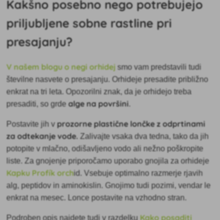
Kakšno posebno nego potrebujejo
priljubljene sobne rastline pri
presajanju?
V našem blogu o negi orhidej
smo vam predstavili tudi
številne nasvete o presajanju. Orhideje presadite približno
enkrat na tri leta. Opozorilni znak, da je orhidejo treba
alge na površini
presaditi, so grde
.
prozorne plastične lončke z odprtinami
Postavite jih v
za odtekanje vode.
Zalivajte vsaka dva tedna, tako da jih
potopite v mlačno, odišavljeno vodo ali nežno poškropite
liste. Za gnojenje priporočamo uporabo gnojila za orhideje
Kapku Profík orch
id. Vsebuje optimalno razmerje rjavih
alg, peptidov in aminokislin. Gnojimo tudi pozimi, vendar le
enkrat na mesec. Lonce postavite na vzhodno stran.
Kako posaditi
Podroben opis najdete tudi v razdelku