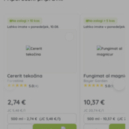
Na zalogi > 10 kos
Na zalogi > 5 kos
Lahko imate v ponedeljek, 10.08.
Lahko imate v ponedeljek, 10
Cererit tekočina
Fungimat al magnicu
Forestina
Bayer Garden
5.0
5.0
(4)
(9)
2
,74 €
10
,37 €
JC
5
,48 €/l
JC
20
,74 €/l