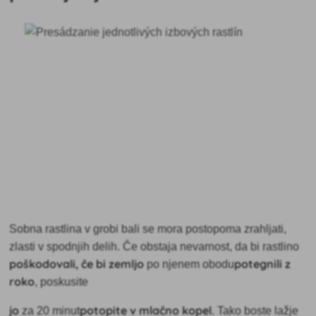
Sobna rastlina v grobi bali se mora postopoma zrahljati,
zlasti v spodnjih delih. Če obstaja nevarnost, da bi rastlino
poškodovali, če bi zemljo
potegnili z
po njenem obodu
roko
, poskusite
jo
potopite v mlačno kopel
za 20 minut
. Tako boste lažje