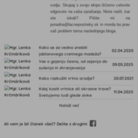
vodja. Skupaj s svojo ekipo iščemo celovite
odgovore na vaša vprašanja. Niste našli, kar
ste iskali? Pišite mi na
poradna@lacnepostreky.sk in morda bo prav
vaš problem tema naslednjega bloga.
Kako se za vedno znebiti
02.04.2020
jablanovega cvetnega madeža?
Vse o gojenju česna, od sajenja do
09.05.2025
sušenja in shranjevanja
Kako razkužiti vrtno orodje?
20.07.2021
Kdaj kositi vrtnice ali okrasne trave?
11.04.2025
Svetujemo tudi glede sivke
Naloži več
Ali vam je bil članek všeč? Delite z drugimi