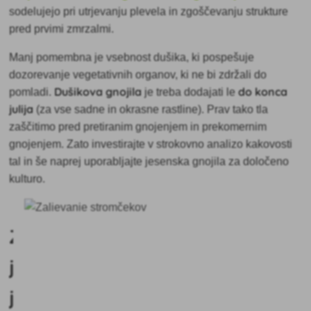
sodelujejo pri utrjevanju plevela in zgoščevanju strukture
pred prvimi zmrzalmi.
Manj pomembna je vsebnost dušika, ki pospešuje
dozorevanje vegetativnih organov, ki ne bi zdržali do
Dušikova gnojila
do konca
pomladi.
je treba dodajati le
julija
(za vse sadne in okrasne rastline). Prav tako tla
zaščitimo pred pretiranim gnojenjem in prekomernim
gnojenjem. Zato investirajte v strokovno analizo kakovosti
tal in še naprej uporabljajte jesenska gnojila za določeno
kulturo.
Zakaj
je
jesensko