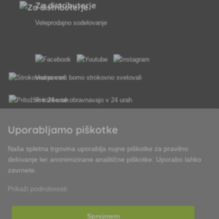
Za distributerje
Veleprodajno sodelovanje
Vedno vam bomo strokovno svetovali
Pritožbe se obravnavajo v 24 urah
85 % blaga na zalogi
Uporabljamo piškotke
Dostava v 24 h od pon do pet
Naša spletna trgovina uporablja nujne piškotke za pravilno
delovanje ter anonimizirane analitične piškotke. Uporabo lahko
zavrnete.
Prikaži podrobnosti
Sprejmem