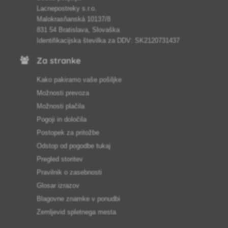
Lacnepostreky s.r.o.
Malokrasňanská 10137/8
831 54 Bratislava, Slovaška
Identifikacijska številka za DDV: SK2120731437
Za stranke
Kako pakiramo vaše pošiljke
Možnosti prevoza
Možnosti plačila
Pogoji in določila
Postopek za pritožbe
Odstop od pogodbe tukaj
Pregled storitev
Pravilnik o zasebnosti
Glosar izrazov
Blagovne znamke v ponudbi
Zemljevid spletnega mesta