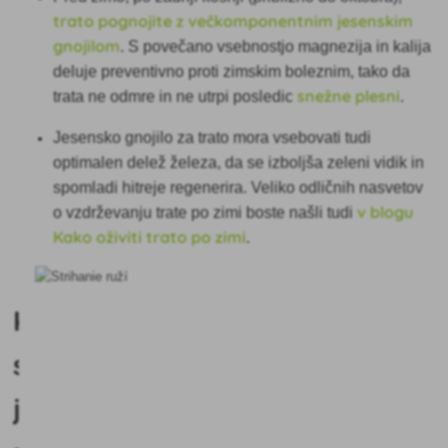
trato pognojite z večkomponentnim jesenskim
gnojilom
. S povečano vsebnostjo magnezija in kalija
deluje preventivno proti zimskim boleznim, tako da
snežne plesni
trata ne odmre in ne utrpi posledic
.
Jesensko gnojilo za trato mora vsebovati tudi
optimalen delež železa, da se izboljša zeleni vidik in
spomladi hitreje regenerira. Veliko odličnih nasvetov
v blogu
o vzdrževanju trate po zimi boste našli tudi
Kako oživiti trato po zimi
.
Kaj
storiti
jeseni