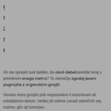
gnojenje
specifično
za
sadne
rastline?
okoli debel
Ali ste sprejeli tudi taktiko, da
naredite krog s
enega metra
zgodaj jeseni
premerom
? To območje
pognojite z organskimi gnojili
.
Vendar mora gnojilo priti neposredno h koreninam ali
oslabljenim delom. Veliko jih odmre zaradi odvečnih vej,
mahov, gliv ali tumorjev.