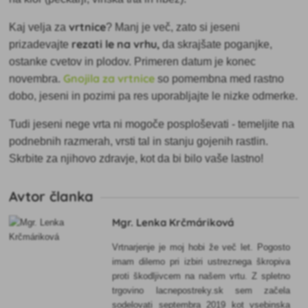
vrtnice
Kaj velja za
? Manj je več, zato si jeseni
rezati le na vrhu,
prizadevajte
da skrajšate poganjke,
ostanke cvetov in plodov. Primeren datum je konec
Gnojila za vrtnice
novembra.
so pomembna med rastno
dobo, jeseni in pozimi pa res uporabljajte le nizke odmerke.
Tudi jeseni nege vrta ni mogoče posploševati - temeljite na
podnebnih razmerah, vrsti tal in stanju gojenih rastlin.
Skrbite za njihovo zdravje, kot da bi bilo vaše lastno!
Avtor članka
Mgr. Lenka Krčmáriková
Vrtnarjenje je moj hobi že več let. Pogosto
imam dilemo pri izbiri ustreznega škropiva
proti škodljivcem na našem vrtu. Z spletno
trgovino lacnepostreky.sk sem začela
sodelovati septembra 2019 kot vsebinska