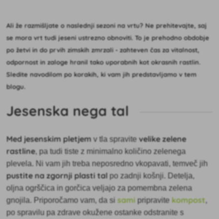
Ali že razmišljate o naslednji sezoni na vrtu? Ne prehitevajte, saj
se mora vrt tudi jeseni ustrezno obnoviti. To je prehodno obdobje
po žetvi in do prvih zimskih zmrzali - zahteven čas za vitalnost,
odpornost in zaloge hranil tako uporabnih kot okrasnih rastlin.
Sledite navodilom po korakih, ki vam jih predstavljamo v tem
blogu.
Jesenska nega tal
Med jesenskim pletjem
velike zelene
v tla spravite
rastline
, pa tudi tiste z minimalno količino zelenega
plevela. Ni vam jih treba neposredno vkopavati, temveč jih
pustite na zgornji plasti tal
po zadnji košnji. Detelja,
oljna ogrščica in gorčica veljajo za pomembna zelena
sami
kompost
gnojila. Priporočamo vam, da si
pripravite
,
po spravilu pa zdrave okužene ostanke odstranite s