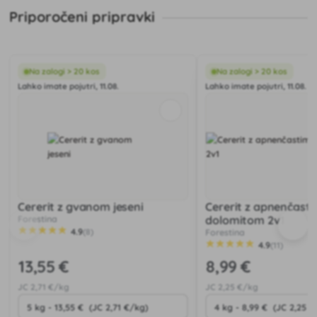
Priporočeni pripravki
Na zalogi > 20 kos
Na zalogi > 20 kos
Lahko imate pojutri, 11.08.
Lahko imate pojutri, 11.08.
Cererit z gvanom jeseni
Cererit z apnenčast
Forestina
dolomitom 2v1
4.9
(8)
Forestina
4.9
(11)
13
,55 €
8
,99 €
JC
2
,71 €/kg
JC
2
,25 €/kg