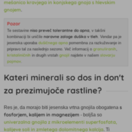
mešanico kravjega in konjskega gnoja s hlevskim
gnojem
.
Pozor
niso preveč tolerantne do apna
Te sestavine
, v takšni
naravne zaloge dušika
v tleh
kombinaciji bi uničile
. Vendar pa je
dušičnega apna
jesenska uporaba
pomembna za razkuževanje in
granuliranih
pripravo tal za naslednjo sezono. Več informacij o
,
kristaliničnih
gnojil
slovarju
in drugih vrstah
najdete v našem
pojmov
.
Kateri minerali so dos in don't
za prezimujoče rastline?
s
Res je, da morajo biti jesenska vrtna gnojila obogatena
fosforjem, kalijem in magnezijem
- boljša so
univerzalna gnojila z mikroelementi superfosfata,
kalijeve soli in zmletega dolomitnega kalcija
. Ti