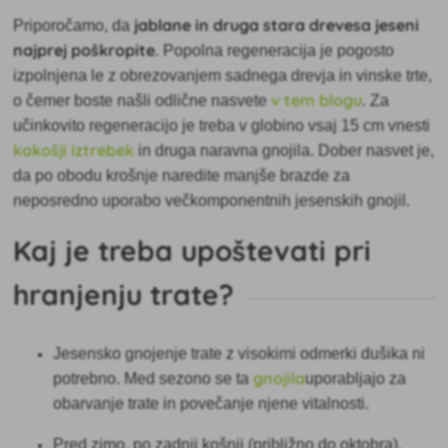
jablane in druga stara drevesa jeseni
Priporočamo, da
najprej poškropite
. Popolna regeneracija je pogosto
izpolnjena le z obrezovanjem sadnega drevja in vinske trte,
v tem blogu
o čemer boste našli odlične nasvete
. Za
učinkovito regeneracijo je treba v globino vsaj 15 cm vnesti
kokošji iztrebek
in druga naravna gnojila. Dober nasvet je,
da po obodu krošnje naredite manjše brazde za
neposredno uporabo večkomponentnih jesenskih gnojil.
Kaj je treba upoštevati pri
hranjenju trate?
Jesensko gnojenje trate z visokimi odmerki dušika ni
gnojila
potrebno. Med sezono se ta
uporabljajo za
obarvanje trate in povečanje njene vitalnosti.
Pred zimo, po zadnji košnji (približno do oktobra),