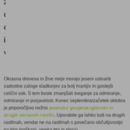
z
okrasnimi
drevesi
in
vrtnicami?
Okrasna drevesa in žive meje morajo
jeseni ustvariti
zadostne zaloge sladkorjev za bolj hranljiv in gostejši
celični sok. S tem boste zmanjšali tveganje za odmiranje,
odmiranje in porjavelost. Konec septembra/začetek oktobra
jesensko gnojenje iglavcev in
je priporočljivo nežno
drugih okrasnih rastlin
. Uporabite ga lahko tudi na drugih
rastlinah, vendar ne na rastlinah s povečano občutljivostjo
na klor (pečkarji, vinska trta in ribez).