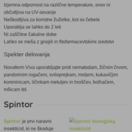
Izjemna odpornost na različne temperature, snov ni
občutljiva na UV-sevanje
Neškodljiva za koristne žuželke, kot so čebele
Uporablja se lahko do 2 leti
Ni zaščitne čakalne dobe
Lahko se meša z gnojili in fitofarmacevtskimi sredstvi
Spekter delovanja
Novaferm Viva uporabljajte proti nematodam, žičnim črvom,
pandorinim rogačem, sviloprejkam, moljem, kukavičjim
koreninicam, ličinkam metuljev in hroščev, bolhačem,
mšicam itd.
Spintor
Spintor
je prvi naravni
insekticid, ki ne škoduje