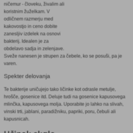
ničemur - človeku, živalim ali
koristnim žuželkam. V
odličnem razmerju med
kakovostjo in ceno dobite
zanesljiv izdelek na osnovi
bakterij. Idealen je za
obdelavo sadja in zelenjave.
Sveže nanesen je strupen za čebele, ko se posuši, pa je
varen.
Spekter delovanja
Te bakterije uničujejo tako ličinke kot odrasle metulje,
hrošče, gosenice itd. Deluje tudi na gosenice kapusovega
mlinčka, kapusovega molja. Uporabite jo lahko na slivah,
vinski trti, jablani, paradižniku, papriki, poru, čebuli ali
kapusnicah.