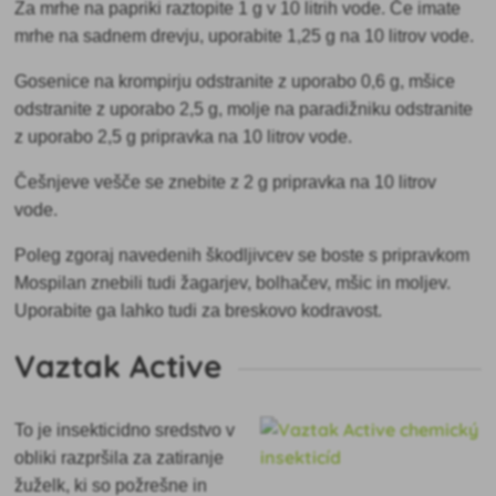
Za mrhe na papriki raztopite 1 g v 10 litrih vode. Če imate
mrhe na sadnem drevju, uporabite 1,25 g na 10 litrov vode.
Gosenice na krompirju odstranite z uporabo 0,6 g, mšice
odstranite z uporabo 2,5 g, molje na paradižniku odstranite
z uporabo 2,5 g pripravka na 10 litrov vode.
Češnjeve vešče se znebite z 2 g pripravka na 10 litrov
vode.
Poleg zgoraj navedenih škodljivcev se boste s pripravkom
Mospilan znebili tudi žagarjev, bolhačev, mšic in moljev.
Uporabite ga lahko tudi za breskovo kodravost.
Vaztak Active
To je insekticidno sredstvo v
obliki razpršila za zatiranje
žuželk, ki so požrešne in