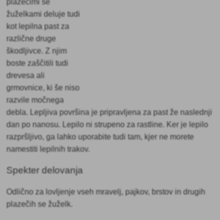
plazečimi se
žuželkami deluje tudi
kot lepilna past za
različne druge
škodljivce. Z njim
boste zaščitili tudi
drevesa ali
grmovnice, ki še niso
razvile močnega
debla. Lepljiva površina je pripravljena za past že naslednji
dan po nanosu. Lepilo ni strupeno za rastline. Ker je lepilo
razpršljivo, ga lahko uporabite tudi tam, kjer ne morete
namestiti lepilnih trakov.
Spekter delovanja
Odlično za lovljenje vseh mravelj, pajkov, brstov in drugih
plazečih se žuželk.