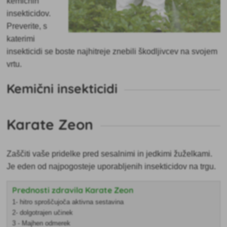
kemičnih
insekticidov.
Preverite, s
katerimi
insekticidi se boste najhitreje znebili škodljivcev na svojem
vrtu.
Kemični insekticidi
Karate Zeon
Zaščiti vaše pridelke pred sesalnimi in jedkimi žuželkami.
Je eden od najpogosteje uporabljenih insekticidov na trgu.
Prednosti zdravila Karate Zeon
1- hitro sproščujoča aktivna sestavina
2- dolgotrajen učinek
3 - Majhen odmerek