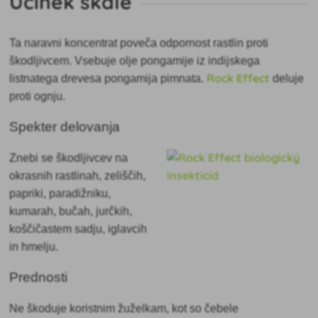
Učinek skale
Ta
naravni koncentrat poveča odpornost rastlin proti
škodljivcem. Vsebuje olje pongamije iz indijskega
Rock Effect
listnatega drevesa pongamija pimnata.
deluje
proti ognju.
Spekter delovanja
Znebi se škodljivcev na
okrasnih rastlinah, zeliščih,
papriki, paradižniku,
kumarah, bučah, jurčkih,
koščičastem sadju, iglavcih
in hmelju.
Prednosti
Ne škoduje koristnim žuželkam, kot so čebele