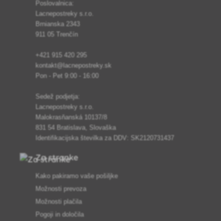
Poslovalnica:
Lacnepostreky s.r.o.
Brnianska 2343
911 05 Trenčín
+421 915 420 295
kontakt@lacnepostreky.sk
Pon - Pet 9:00 - 16:00
Sedež podjetja:
Lacnepostreky s.r.o.
Malokrasňanská 10137/8
831 54 Bratislava, Slovaška
Identifikacijska številka za DDV: SK2120731437
Za stranke
Kako pakiramo vaše pošiljke
Možnosti prevoza
Možnosti plačila
Pogoji in določila