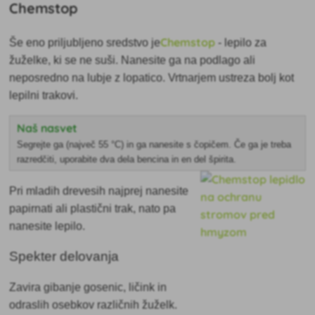
Chemstop
Chemstop
Še eno priljubljeno
sredstvo je
- lepilo za
žuželke, ki se ne suši. Nanesite ga na podlago ali
neposredno na lubje z lopatico. Vrtnarjem ustreza bolj kot
lepilni trakovi.
Naš nasvet
Segrejte ga (največ 55 °C) in ga nanesite s čopičem. Če ga je treba
razredčiti, uporabite dva dela bencina in en del špirita.
Pri mladih drevesih najprej nanesite
papirnati ali plastični trak, nato pa
nanesite lepilo.
Spekter delovanja
Zavira gibanje gosenic, ličink in
odraslih osebkov različnih žuželk.