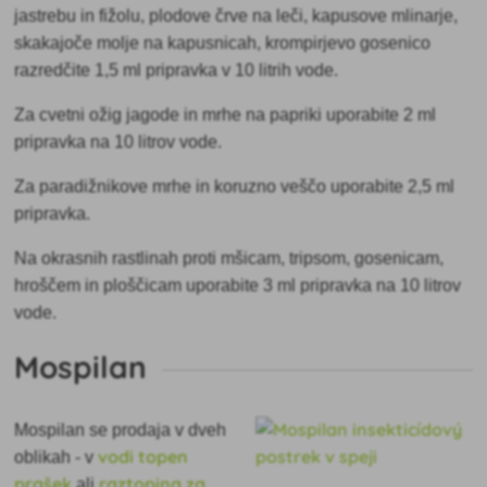
jastrebu in fižolu, plodove črve na leči, kapusove mlinarje,
skakajoče molje na kapusnicah, krompirjevo gosenico
razredčite 1,5 ml pripravka v 10 litrih vode.
Za cvetni ožig jagode in mrhe na papriki uporabite 2 ml
pripravka na 10 litrov vode.
Za paradižnikove mrhe in koruzno veščo uporabite 2,5 ml
pripravka.
Na okrasnih rastlinah proti mšicam, tripsom, gosenicam,
hroščem in ploščicam uporabite 3 ml pripravka na 10 litrov
vode.
Mospilan
Mospilan se prodaja v dveh
vodi topen
oblikah - v
prašek
raztopina za
ali