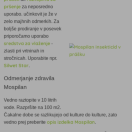
pršenje
za neposredno
uporabo. učinkovit je že v
zelo majhnih odmerkih. Za
boljše prodiranje v posevek
priporočamo uporabo
sredstva za vlaženje
-
zlasti pri vrtninah in
stročnicah. Uporabite npr.
Silwet Star
.
Odmerjanje zdravila
Mospilan
Vedno raztopite v 10 litrih
vode. Razpršite na 100 m2.
Čakalne dobe se razlikujejo od kulture do kulture, zato
opis izdelka Mospilan
vedno prej preberite
.