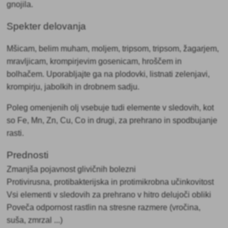
gnojila.
Spekter delovanja
Mšicam, belim muham, moljem, tripsom, tripsom, žagarjem,
mravljicam, krompirjevim gosenicam, hroščem in
bolhačem. Uporabljajte ga na plodovki, listnati zelenjavi,
krompirju, jabolkih in drobnem sadju.
Poleg omenjenih olj vsebuje tudi elemente v sledovih, kot
so Fe, Mn, Zn, Cu, Co in drugi, za prehrano in spodbujanje
rasti.
Prednosti
Zmanjša pojavnost glivičnih bolezni
Protivirusna, protibakterijska in protimikrobna učinkovitost
Vsi elementi v sledovih za prehrano v hitro delujoči obliki
Poveča odpornost rastlin na stresne razmere (vročina,
suša, zmrzal ...)