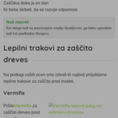
Zaščitna doba je en dan
Ni treba skrbeti, da se razvije odpornost
Naš nasvet
Ker deluje tudi na prezimujoče stadije škodljivcev, ga lahko uporabite
tudi kot predhodno škropivo.
Lepilni trakovi za zaščito
dreves
Na podlagi vaših ocen smo izbrali tri najbolj priljubljene
lepilne trakove za zaščito pred insekti.
Vermifix
Vermifix
Pršilo
za
zaščito dreves pred