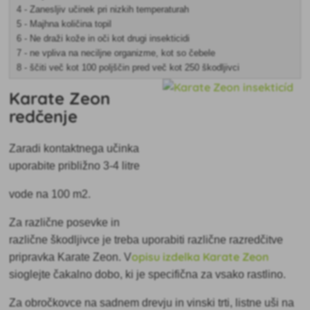
4 - Zanesljiv učinek pri nizkih temperaturah
5 - Majhna količina topil
6 - Ne draži kože in oči kot drugi insekticidi
7 - ne vpliva na neciljne organizme, kot so čebele
8 - ščiti več kot 100 poljščin pred več kot 250 škodljivci
Karate Zeon
redčenje
Zaradi kontaktnega učinka
uporabite približno 3-4 litre
vode na 100 m2.
Za različne posevke in
različne škodljivce je treba uporabiti različne razredčitve
opisu izdelka Karate Zeon
pripravka Karate Zeon.
V
si
oglejte
čakalno dobo, ki je specifična za vsako rastlino.
Za obročkovce na sadnem drevju in vinski trti, listne uši na