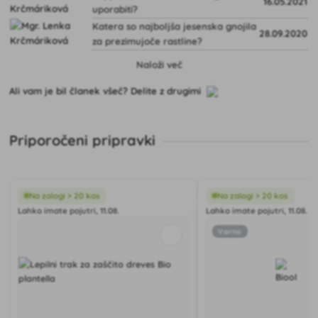
16.05.2021
uporabiti?
Katera so najboljša jesenska gnojila
28.09.2020
za prezimujoče rastline?
Naloži več
Ali vam je bil članek všeč? Delite z drugimi
Priporočeni pripravki
Na zalogi > 20 kos
Na zalogi > 20 kos
Lahko imate pojutri, 11.08.
Lahko imate pojutri, 11.08.
Varno