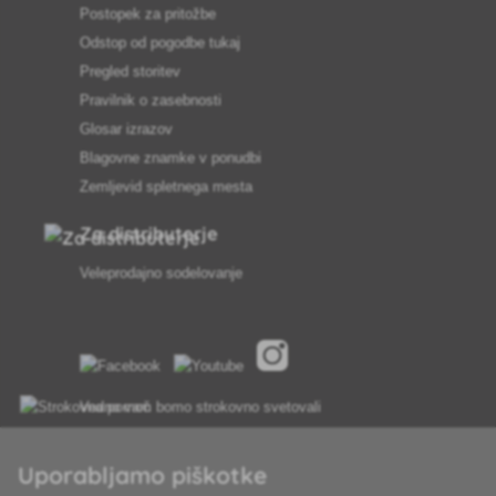
Postopek za pritožbe
Odstop od pogodbe tukaj
Pregled storitev
Pravilnik o zasebnosti
Glosar izrazov
Blagovne znamke v ponudbi
Zemljevid spletnega mesta
Za distributerje
Veleprodajno sodelovanje
Vedno vam bomo strokovno svetovali
Pritožbe se obravnavajo v 24 urah
Uporabljamo piškotke