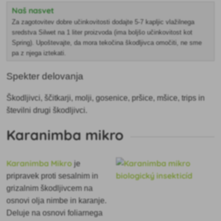
Naš nasvet
Za zagotovitev dobre učinkovitosti dodajte 5-7 kapljic vlažilnega
sredstva Silwet na 1 liter proizvoda (ima boljšo učinkovitost kot
Spring). Upoštevajte, da mora tekočina škodljivca omočiti, ne sme
pa z njega iztekati.
Spekter delovanja
Škodljivci, ščitkarji, molji, gosenice, pršice, mšice, trips in
številni drugi škodljivci.
Karanimba mikro
Karanimba Mikro
je
pripravek proti sesalnim in
grizalnim škodljivcem na
osnovi olja nimbe in karanje.
Deluje na osnovi foliarnega