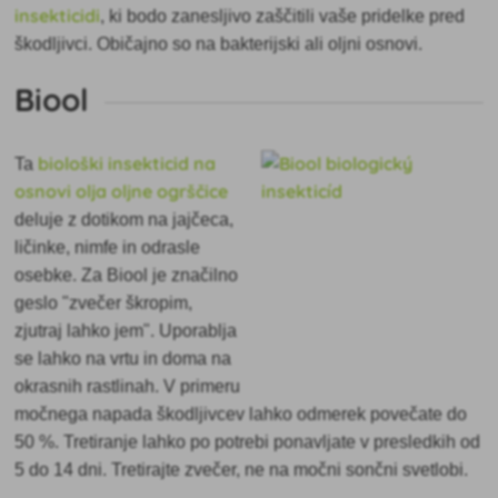
insekticidi
, ki bodo zanesljivo zaščitili vaše pridelke pred
škodljivci. Običajno so na bakterijski ali oljni osnovi.
Biool
biološki insekticid na
Ta
osnovi olja oljne ogrščice
deluje z dotikom na jajčeca,
ličinke, nimfe in odrasle
osebke. Za Biool je značilno
geslo "zvečer škropim,
zjutraj lahko jem". Uporablja
se lahko na vrtu in doma na
okrasnih rastlinah. V primeru
močnega napada škodljivcev lahko odmerek povečate do
50 %. Tretiranje lahko po potrebi ponavljate v presledkih od
5 do 14 dni. Tretirajte zvečer, ne na močni sončni svetlobi.