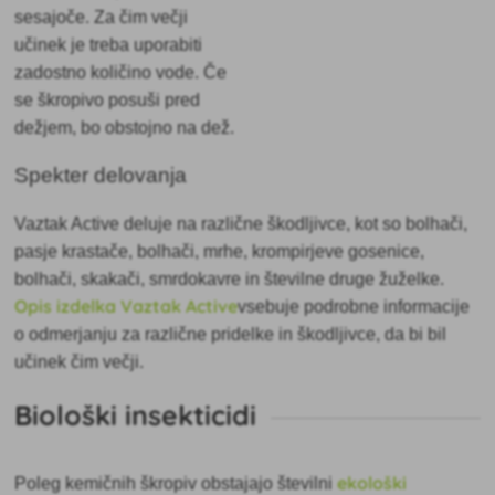
sesajoče. Za čim večji
učinek je treba uporabiti
zadostno količino vode. Če
se škropivo posuši pred
dežjem, bo obstojno na dež.
Spekter delovanja
Vaztak Active deluje na različne škodljivce, kot so bolhači,
pasje krastače, bolhači, mrhe, krompirjeve gosenice,
bolhači, skakači, smrdokavre in številne druge žuželke.
Opis izdelka Vaztak Active
vsebuje
podrobne informacije
o odmerjanju za različne pridelke in škodljivce, da bi bil
učinek čim večji.
Biološki insekticidi
ekološki
Poleg kemičnih škropiv obstajajo številni