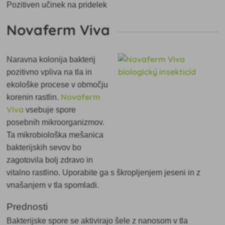
Pozitiven učinek na pridelek
Novaferm Viva
Naravna
kolonija bakterij
pozitivno vpliva na tla in
ekološke procese v območju
Novaferm
korenin rastlin.
Viva
vsebuje spore
posebnih mikroorganizmov.
Ta mikrobiološka mešanica
bakterijskih sevov bo
zagotovila bolj zdravo in
vitalno rastlino. Uporabite ga s škropljenjem jeseni in z
vnašanjem v tla spomladi.
Prednosti
Bakterijske spore se aktivirajo šele z nanosom v tla