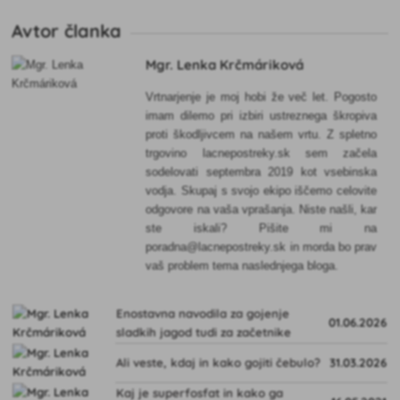
Avtor članka
Mgr. Lenka Krčmáriková
Vrtnarjenje je moj hobi že več let. Pogosto
imam dilemo pri izbiri ustreznega škropiva
proti škodljivcem na našem vrtu. Z spletno
trgovino lacnepostreky.sk sem začela
sodelovati septembra 2019 kot vsebinska
vodja. Skupaj s svojo ekipo iščemo celovite
odgovore na vaša vprašanja. Niste našli, kar
ste iskali? Pišite mi na
poradna@lacnepostreky.sk in morda bo prav
vaš problem tema naslednjega bloga.
Enostavna navodila za gojenje
01.06.2026
sladkih jagod tudi za začetnike
Ali veste, kdaj in kako gojiti čebulo?
31.03.2026
Kaj je superfosfat in kako ga