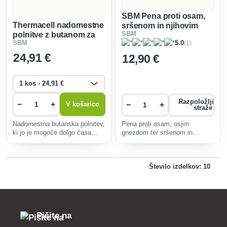
SBM Pena proti osam,
Thermacell nadomestne
sršenom in njihovim
polnitve z butanom za
SBM
gnezdom
(1)
SBM
5.0
Mini Halo in MR 300
24
,91 €
12
,90 €
Razpoložljivos
−
+
−
+
V košarico
straže
Nadomestna butanska polnitev,
Pena proti osam, osjim
ki jo je mogoče dolgo časa
gnezdom ter sršenom in
hraniti.
njihovim gnezdom.
Število izdelkov: 10
Pišite na