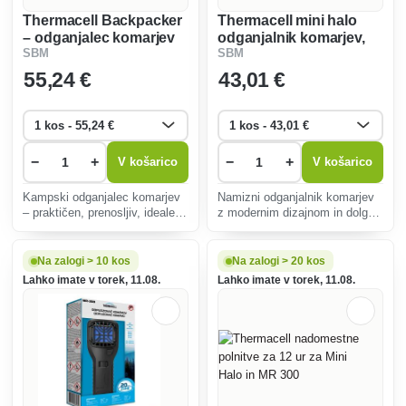
Thermacell Backpacker
Thermacell mini halo
– odganjalec komarjev
odganjalnik komarjev,
SBM
SBM
za kampiranje
namizni, črn
55
,24 €
43
,01 €
−
+
−
+
V košarico
V košarico
Kampski odganjalec komarjev
Namizni odganjalnik komarjev
– praktičen, prenosljiv, idealen
z modernim dizajnom in dolgo
za uporabo v naravi.
življenjsko dobo.
Na zalogi > 10 kos
Na zalogi > 20 kos
Lahko imate v torek, 11.08.
Lahko imate v torek, 11.08.