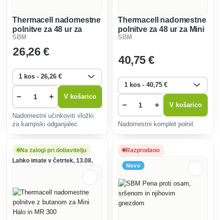
Thermacell nadomestne
Thermacell nadomestne
polnitve za 48 ur za
polnitve za 48 ur za Mini
SBM
SBM
popotnike z
Halo in MR 300
nahrbtnikom
26
,26 €
40
,75 €
−
+
V košarico
−
+
V košarico
Nadomestni učinkoviti vložki
za kampski odganjalec.
Nadomestni komplet polnil.
Na zalogi pri dobavitelju
Razprodano
Lahko imate v četrtek, 13.08.
Novo