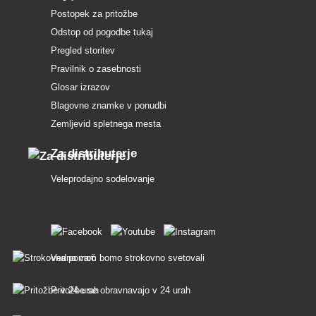
Postopek za pritožbe
Odstop od pogodbe tukaj
Pregled storitev
Pravilnik o zasebnosti
Glosar izrazov
Blagovne znamke v ponudbi
Zemljevid spletnega mesta
Za distributerje
Veleprodajno sodelovanje
Vedno vam bomo strokovno svetovali
Pritožbe se obravnavajo v 24 urah