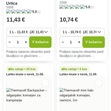
SBM
Urtica
(2)
5.0
SBM
(1)
5.0
11
,43 €
10
,74 €
−
+
−
+
V košarico
V košarico
Podpira naravno obrambo pred
Podpira naravno obrambo pred
škodljivci in glivičnimi
škodljivci in glivičnimi
boleznimi.
boleznimi. RTU je zasnovan za
takojšnjo uporabo brez potrebe
po redčenju.
Na zalogi > 20 kos
Na zalogi > 5 kos
Lahko imate v torek, 11.08.
Lahko imate v torek, 11.08.