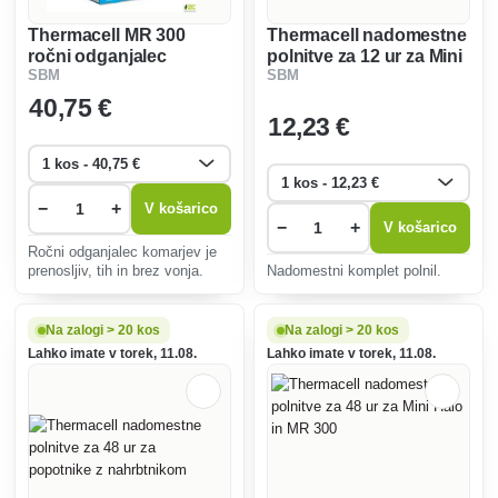
Thermacell MR 300
Thermacell nadomestne
ročni odganjalec
polnitve za 12 ur za Mini
SBM
SBM
komarjev, črn
Halo in MR 300
40
,75 €
12
,23 €
−
+
V košarico
−
+
V košarico
Ročni odganjalec komarjev je
prenosljiv, tih in brez vonja.
Nadomestni komplet polnil.
Na zalogi > 20 kos
Na zalogi > 20 kos
Lahko imate v torek, 11.08.
Lahko imate v torek, 11.08.