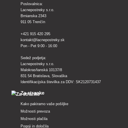
Poslovalnica:
Lacnepostreky s.r.o.
Brnianska 2343
911 05 Trenčín
+421 915 420 295
kontakt@lacnepostreky.sk
Pon - Pet 9:00 - 16:00
Sedež podjetja:
Lacnepostreky s.r.o.
Malokrasňanská 10137/8
831 54 Bratislava, Slovaška
Identifikacijska številka za DDV: SK2120731437
Za stranke
Kako pakiramo vaše pošiljke
Možnosti prevoza
Možnosti plačila
Pogoji in določila