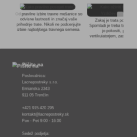
Od pravilne izbire travne mešanice so
odvisne lastnosti in značaj vaše
Zakaj je trata po zimi 
prihodnje trate. Nikoli ne podcenjujte
Spomladi je treba trato očist
izbire najboljšega travnega semena.
jo pokositi, prezrači
vertikulatorjem, zasaditi z
pognojiti in ustrezno zalit
druge nasvete potrebu
Pišite na
Poslovalnica:
Lacnepostreky s.r.o.
Brnianska 2343
911 05 Trenčín
+421 915 420 295
kontakt@lacnepostreky.sk
Pon - Pet 9:00 - 16:00
Sedež podjetja: