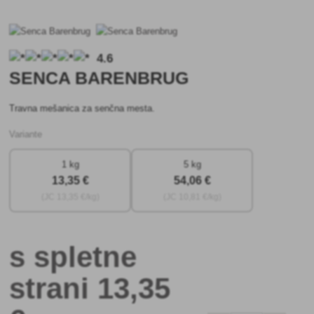
4.6
SENCA BARENBRUG
Travna mešanica za senčna mesta.
Variante
1 kg
5 kg
13
,35 €
54
,06 €
(JC
13
,35 €/kg)
(JC
10
,81 €/kg)
s spletne
strani
13
,35