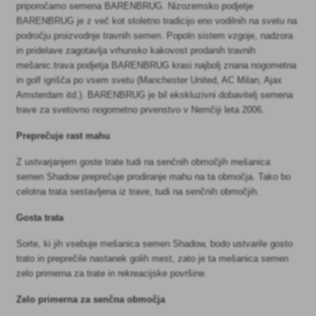
priporočamo semena BARENBRUG. Nizozemsko podjetje
BARENBRUG je z več kot stoletno tradicijo eno vodilnih na svetu na
področju proizvodnje travnih semen. Popoln sistem vzgoje, nadzora
in pridelave zagotavlja vrhunsko kakovost prodanih travnih
mešanic.trava podjetja BARENBRUG krasi najbolj znana nogometna
in golf igrišča po vsem svetu (Manchester United, AC Milan, Ajax
Amsterdam itd.). BARENBRUG je bil ekskluzivni dobavitelj semena
trave za svetovno nogometno prvenstvo v Nemčiji leta 2006.
Preprečuje rast mahu
Z ustvarjanjem goste trate tudi na senčnih območjih mešanica
semen Shadow preprečuje prodiranje mahu na ta območja. Tako bo
celotna trata sestavljena iz trave, tudi na senčnih območjih.
Gosta trata
Sorte, ki jih vsebuje mešanica semen Shadow, bodo ustvarile gosto
trato in preprečile nastanek golih mest, zato je ta mešanica semen
zelo primerna za trate in rekreacijske površine.
Zelo primerna za senčna območja