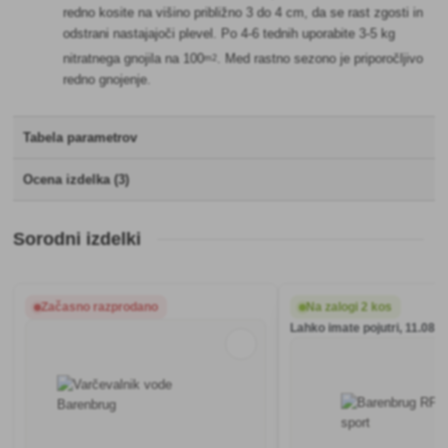
redno kosite na višino približno 3 do 4 cm, da se rast zgosti in
odstrani nastajajoči plevel. Po 4-6 tednih uporabite 3-5 kg
nitratnega gnojila na 100
. Med rastno sezono je priporočljivo
m2
redno gnojenje.
Tabela parametrov
Ocena izdelka (3)
Sorodni izdelki
Začasno razprodano
Na zalogi 2 kos
Lahko imate pojutri, 11.08.