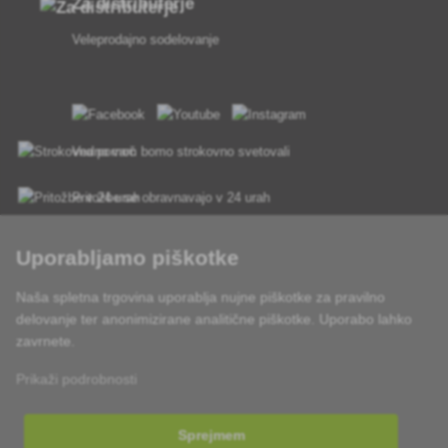
Za distributerje
Veleprodajno sodelovanje
Vedno vam bomo strokovno svetovali
Pritožbe se obravnavajo v 24 urah
85 % blaga na zalogi
Uporabljamo piškotke
Dostava v 24 h od pon do pet
Naša spletna trgovina uporablja nujne piškotke za pravilno
delovanje ter anonimizirane analitične piškotke. Uporabo lahko
zavrnete.
Prikaži podrobnosti
Sprejmem