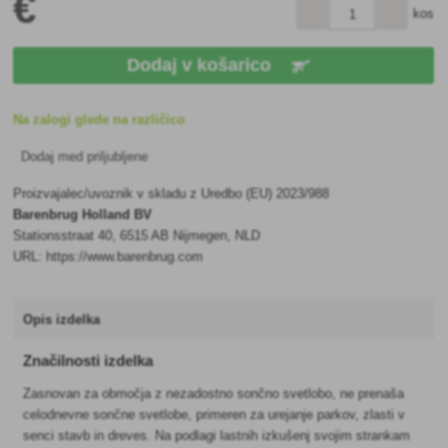
€
kos
Dodaj v košarico
Na zalogi glede na različico
Dodaj med priljubljene
Proizvajalec/uvoznik v skladu z Uredbo (EU) 2023/988
Barenbrug Holland BV
Stationsstraat 40, 6515 AB Nijmegen, NLD
URL: https://www.barenbrug.com
Opis izdelka
Značilnosti izdelka
Zasnovan za območja z nezadostno sončno svetlobo, ne prenaša
celodnevne sončne svetlobe, primeren za urejanje parkov, zlasti v
senci stavb in dreves. Na podlagi lastnih izkušenj svojim strankam