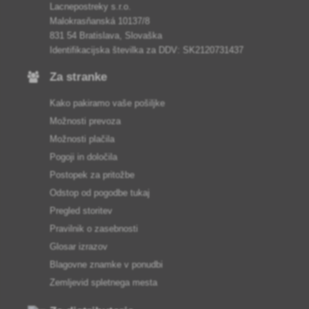
Lacnepostreky s.r.o.
Malokrasňanská 10137/8
831 54 Bratislava, Slovaška
Identifikacijska številka za DDV: SK2120731437
Za stranke
Kako pakiramo vaše pošiljke
Možnosti prevoza
Možnosti plačila
Pogoji in določila
Postopek za pritožbe
Odstop od pogodbe tukaj
Pregled storitev
Pravilnik o zasebnosti
Glosar izrazov
Blagovne znamke v ponudbi
Zemljevid spletnega mesta