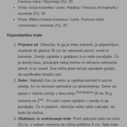
Festuca rubra / Razmerje (%): 20
Vrsta: ovčja kostreba / sorta: Hardtop / Festuca trichophylla /
razmerje (%): 20
Vrsta: Rdeča trnasta kostrava / sorta: Festuca rubra
commutata / razmerje (%): 20
Vzpostavitev trate
Priprava tal
:
Območje, ki ga je treba zatraviti, je priporočljivo
skartirati do globine 35 cm ter odstraniti plevel, smeti in
kamenje. Zemljo zgrabite z grabljami in jo rahlo povaljajte. Če
je dovolj časa, počakajte nekaj tednov in občasno odstranite
plevel, ki je zrasel. Dva tedna pred setvijo uporabite gnojilo,
da spodbudite hitrejšo rast.
Setev
.
Najboljši čas za setev je zgodnja pomlad in pozno
poletje, ko so razmere optimalne za ukoreninjenje. Setev se
Potrebujemo
opravi v vlažno zemljo v brezvetrju.
20 do 30 g
m2
semena na 1
. Po setvi seme zgrabite v zemljo in ga
povaljajte. Če ni padavin, območje redno rahlo zalivajte, da
bodo tla vlažna.
Obdelava: in vzdrževanje trate
: Prvič pokosite trato na višini
10 cm, v suhem vremenu do višine približno 4 cm. Nato trato