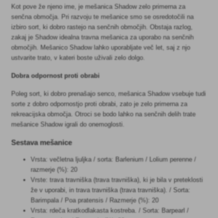
Kot pove že njeno ime, je mešanica Shadow zelo primerna za
senčna območja. Pri razvoju te mešanice smo se osredotočili na
izbiro sort, ki dobro rastejo na senčnih območjih. Obstaja razlog,
zakaj je Shadow idealna travna mešanica za uporabo na senčnih
območjih. Mešanico Shadow lahko uporabljate več let, saj z njo
ustvarite trato, v kateri boste uživali zelo dolgo.
Dobra odpornost proti obrabi
Poleg sort, ki dobro prenašajo senco, mešanica Shadow vsebuje tudi
sorte z dobro odpornostjo proti obrabi, zato je zelo primerna za
rekreacijska območja. Otroci se bodo lahko na senčnih delih trate
mešanice Shadow igrali do onemoglosti.
Sestava mešanice
Vrsta: večletna ljuljka / sorta: Barlenium / Lolium perenne /
razmerje (%): 20
Vrste: trava travniška (trava travniška), ki je bila v preteklosti
že v uporabi, in trava travniška (trava travniška). / Sorta:
Barimpala / Poa pratensis / Razmerje (%): 20
Vrsta: rdeča kratkodlakasta kostreba. / Sorta: Barpearl /