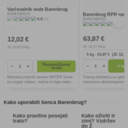
Varčevalnik vode Barenbrug
BARENBRUG
Barenbrug RPR spor
(23)
4.9
BARENBRUG
(9)
5.0
63
,87 €
12
,02 €
JC
12
,77 €/kg
JC
12
,02 €/kg
Razpoložljivost
−
+
−
+
V koš
straže
Mešanica travnih semen WATER Saver
Travna mešanica za igrišč
za vzgojo zdrave, močne in lepe zelene
intenzivno obremenjenim š
trate v suhem in vročem okolju.
površinam, z možnostjo s
brez potrebe po dognojevan
Kako uporabiti Senca Barenbrug?
Kako pravilno posejati
Kako oživiti trato 
trato?
zimi? Vzdrževanje
do Ž