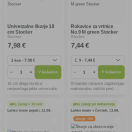
Univerzalne škarje 18
Rokavice za vrtnice
cm Stocker
No.9 M green Stocker
Stocker
Stocker
7
,98 €
7
,44 €
−
+
−
+
V košarico
V košarico
18 cm dolga rezila iz
Vrtnarske rokavice zagotavljajo
nerjavečega jekla univerzalnih
maksimalno zaščito pred
vrtnih škarij zagotavljajo
trnjem in obrezovanjem,
natančno rezanje, ergonomsko
zagotavljajo udobje in
udobje in odpornost proti
prilagodljivost pri delu z
Na zalogi > 10 kos
Na zalogi pri dobavitelju
koroziji ter so idealna za
bodičastimi rastlinami, so
Lahko imate pojutri, 12.08.
Lahko imate v četrtek, 13.08.
rezanje cvetja in občutljivih vej.
enostavne za čiščenje in
ergonomsko p
Akcija −5%