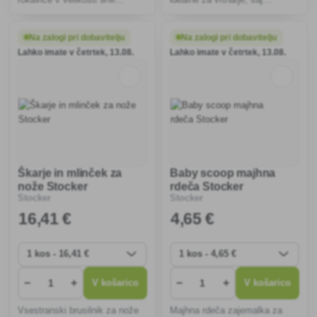
zagotavljajo odlično zaščito
zagotavljajo udobje in zaščito.
pred trnjem ter zaradi
Hipoalergene, zračne in
ergonomske oblike in dolgih
elastične zagotavljajo udobje
Na zalogi pri dobavitelju
Na zalogi pri dobavitelju
manšet zagotavljajo udobje in
pri delu in prispevajo k ekološki
Lahko imate v četrtek, 13.08.
Lahko imate v četrtek, 13.08.
varnost pri delu z bodečimi
trajnosti.
rastli
Škarje in mlinček za
Baby scoop majhna
nože Stocker
rdeča Stocker
Stocker
Stocker
16
,41 €
4
,65 €
−
+
−
+
V košarico
V košarico
Vsestranski brusilnik za nože
Majhna rdeča zajemalka za