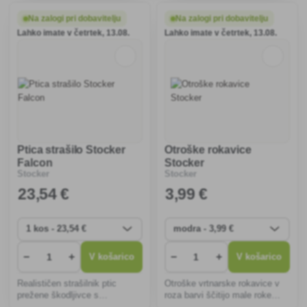
sadnega drevja. Idealne so za
rezanje občutljivih stebel in
vrtnarje, saj zmanjšujejo
trdih vej ter spodbujajo zdravo
Na zalogi pri dobavitelju
Na zalogi pri dobavitelju
utrujenost rok in zagotavljajo
rast vaših rastlin.
Lahko imate v četrtek, 13.08.
Lahko imate v četrtek, 13.08.
dolgo življenjsko dobo.
Ptica strašilo Stocker
Otroške rokavice
Falcon
Stocker
Stocker
Stocker
23
,54 €
3
,99 €
−
+
−
+
V košarico
V košarico
Realističen strašilnik ptic
Otroške vrtnarske rokavice v
prežene škodljivce s
roza barvi ščitijo male roke
podrobnim videzom plenilca.
pred umazanijo in poškodbami,