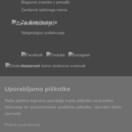
Blagovne znamke v ponudbi
Zemljevid spletnega mesta
Za distributerje
Veleprodajno sodelovanje
Vedno vam bomo strokovno svetovali
Pritožbe se obravnavajo v 24 urah
Uporabljamo piškotke
85 % blaga na zalogi
Naša spletna trgovina uporablja nujne piškotke za pravilno
Dostava v 24 h od pon do pet
delovanje ter anonimizirane analitične piškotke. Uporabo lahko
zavrnete.
Prikaži podrobnosti