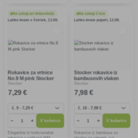
pred trnjem, so odporne na
pri delu z bodečimi rastlinami.
prebadanje in ergonomsko
So trpežne, udobne in
oblikovane za udobno
omogočajo dobro gibljivost
Na zalogi pri dobavitelju
Na zalogi 2 kos
rokovanje s trnatimi rastlinami.
prstov, idealne za vrtnice.
Lahko imate v četrtek, 13.08.
Lahko imate pojutri, 12.08.
Rokavice za vrtnice
Stocker rokavice iz
No.9 M pink Stocker
bambusovih vlaken
Stocker
Stocker
7
,29 €
7
,98 €
−
+
−
+
V košarico
V košarico
Elegantne in funkcionalne
Rokavice iz bambusa so
rokavice v velikosti 9/M
idealne za vrtnarje, saj