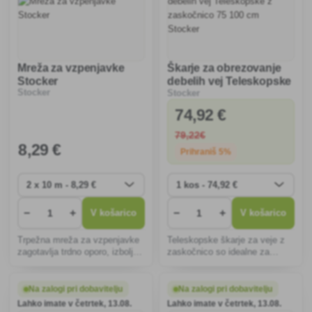
Mreža za vzpenjavke
Škarje za obrezovanje
Stocker
debelih vej Teleskopske
Stocker
Stocker
z zaskočnico 75 100 cm
Stocker
74
,92 €
79
,22€
8
,29 €
Prihraniš 5%
−
+
−
+
V košarico
V košarico
Trpežna mreža za vzpenjavke
Teleskopske škarje za veje z
zagotavlja trdno oporo, izboljša
zaskočnico so idealne za
pretok zraka in sončne
natančno rezanje debelih vej.
svetlobe, prihrani prostor ter
Nastavljivi ročaji in trpežna
zagotavlja bogat in zdrav
konstrukcija zagotavljajo
Na zalogi pri dobavitelju
Na zalogi pri dobavitelju
pridelek na vrtu.
udobje in učinkovitost pri
Lahko imate v četrtek, 13.08.
Lahko imate v četrtek, 13.08.
vrtnarskih opravilih.