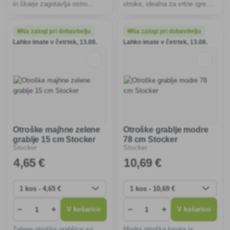
in škarje zagotavlja ostro
otroke, idealna za vrtne igre.
orodje v kuhinji in na vrtu.
Varna, lahka in vzdržljiva,
Ergonomska oblika in
spodbuja učenje vrtnarjenja in
kakovostni materiali
razvija ljubezen do narave.
Na zalogi pri dobavitelju
Na zalogi pri dobavitelju
zagotavljajo dolgo življenjsko
Lahko imate v četrtek, 13.08.
Lahko imate v četrtek, 13.08.
dobo in enostavno rokovanje.
Otroške majhne zelene
Otroške grablje modre
grablje 15 cm Stocker
78 cm Stocker
Stocker
Stocker
4
,65 €
10
,69 €
−
+
−
+
V košarico
V košarico
Zelene otroške grabljice so
Modra otroška lopata je