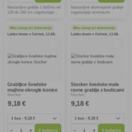
Nastavljive grablje z dolžino od
Nastavljive aluminijaste grablje
128 do 160 cm zagotavljajo
zagotavljajo enostavno
prilagodljivost in udobje pri delu
rokovanje in odpornost proti
na vrtu. Ergonomska oblika in
koroziji. Idealne so za
kakovostni materiali
pobiranje listja in trave, saj se
Na zalogi pri dobavitelju
Na zalogi pri dobavitelju
zagotavljajo učinkovito
prilagajajo različnim potrebam
Lahko imate v četrtek, 13.08.
Lahko imate v četrtek, 13.08.
grabljenje listja in trate.
in povečujejo vrtnarjevo
Grabljice švedske
Stocker švedske male
majhne okrogle konice
ravne grablje z bodicami
Stocker
Stocker
Stocker
9
,18 €
9
,18 €
−
+
−
+
V košarico
V košarico