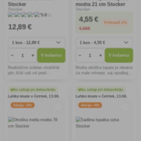
Stocker
modra 21 cm Stocker
Stocker
Stocker
(1)
5.0
4
,55 €
Prihraniš 2%
12
,89 €
4
,65€
−
+
−
+
V košarico
V košarico
Realistično izdelan strašilnik
Modra otroška lopata je idealna
ptic ščiti vaš vrt pred
za male vrtnarje, saj spodbuja
škodljivci. Odporen na
učenje in zabavo na vrtu.
vremenske vplive, enostaven
Ergonomski ročaj in trpežni
za premikanje in namestitev,
materiali zagotavljajo udobno in
Na zalogi pri dobavitelju
Na zalogi pri dobavitelju
učinkovito odganja ptice brez
varno uporabo.
Lahko imate v četrtek, 13.08.
Lahko imate v četrtek, 13.08.
kemikalij.
Akcija −2%
Akcija −4%