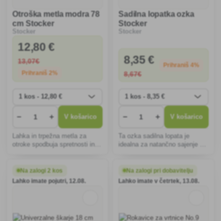
Otroška metla modra 78
Sadilna lopatka ozka
cm Stocker
Stocker
Stocker
Stocker
12
,80 €
8
,35 €
13
,07€
Prihraniš 4%
Prihraniš 2%
8
,67€
−
+
−
+
V košarico
V košarico
Lahka in trpežna metla za
Ta ozka sadilna lopata je
otroke spodbuja spretnosti in
idealna za natančno sajenje v
zabavo pri delu na vrtu, je
ozkih prostorih. Ergonomska
idealna za pometanje listja in
oblika zagotavlja udoben
smeti ter ima ergonomsko
oprijem, trpežno nerjavno jeklo
Na zalogi 2 kos
Na zalogi pri dobavitelju
obliko za udobno uporabo.
pa dolgo življenjsko dobo.
Lahko imate pojutri, 12.08.
Lahko imate v četrtek, 13.08.