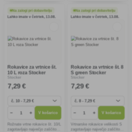
Enostavna namestitev, trpežen
zagotavljajo udobje pri delu in
material in dolga življenjska
otroke spodbujajo k zabavnim
Na zalogi pri dobavitelju
Na zalogi pri dobavitelju
doba zagotavljajo zaščito vrtov
dejavnostim na prostem.
Lahko imate v četrtek, 13.08.
Lahko imate v četrtek, 13.08.
in vinogradov.
Rokavice za vrtnice št.
Rokavice za vrtnice št. 8
10 L roza Stocker
S green Stocker
Stocker
Stocker
7
,29 €
7
,29 €
−
+
−
+
V košarico
V košarico
Rožnate vrtne rokavice št. 10/L
Vrtnarske rokavice velikosti S
zagotavljajo največjo zaščito
zagotavljajo največjo zaščito