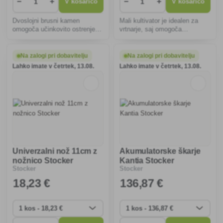
−
+
−
+
V košarico
V košarico
Dvoslojni brusni kamen
Mali kultivator je idealen za
omogoča učinkovito ostrenje in
vrtnarje, saj omogoča
poliranje rezil. Je vsestranski,
učinkovito zračenje tal in
vzdržljiv in idealen za nože in
odstranjevanje plevela, ima tri
vrtno orodje ter zagotavlja
jeklene zobe in ergonomsko
Na zalogi pri dobavitelju
Na zalogi pri dobavitelju
natančnost in dolgotrajno
obliko za udobno uporabo in
Lahko imate v četrtek, 13.08.
Lahko imate v četrtek, 13.08.
kakovost orodja.
dolgo življenjsko dobo.
Univerzalni nož 11cm z
Akumulatorske škarje
nožnico Stocker
Kantia Stocker
Stocker
Stocker
18
,23 €
136
,87 €