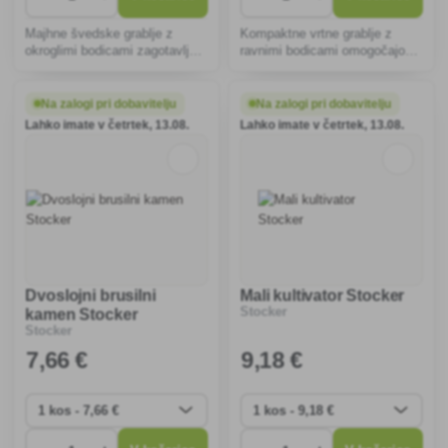
Majhne švedske grablje z
Kompaktne vrtne grablje z
okroglimi bodicami zagotavljajo
ravnimi bodicami omogočajo
natančno in učinkovito zbiranje
natančno pripravo gredic,
vrtnih odpadkov, ne da bi
pobiranje listja in izravnavanje
poškodovale trato, saj so
tal. Ergonomski ročaj
Na zalogi pri dobavitelju
Na zalogi pri dobavitelju
ergonomsko oblikovane in
zagotavlja udobno rokovanje in
Lahko imate v četrtek, 13.08.
Lahko imate v četrtek, 13.08.
izdelane iz trpežnih material
odpornost na vremenske
vplive.
Dvoslojni brusilni
Mali kultivator Stocker
Stocker
kamen Stocker
Stocker
7
,66 €
9
,18 €