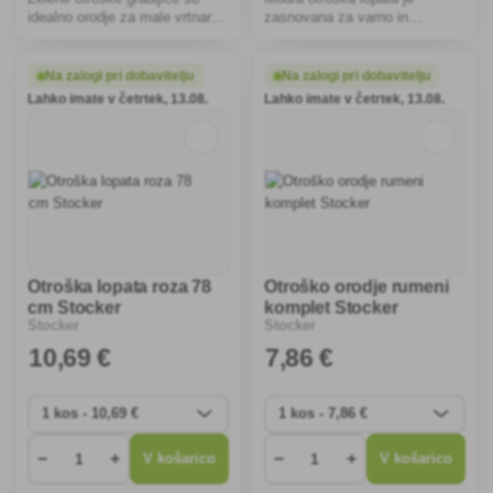
idealno orodje za male vrtnarje,
zasnovana za varno in
saj spodbujajo ustvarjalnost in
enostavno rokovanje ter je
odnos do narave. Varne,
idealna za vrtnarske igre.
vzdržljive in enostavne za
Spodbujajo ustvarjalnost in
Na zalogi pri dobavitelju
Na zalogi pri dobavitelju
uporabo za otroke od 3. leta
odnos do narave pri otrocih od
Lahko imate v četrtek, 13.08.
Lahko imate v četrtek, 13.08.
dalje.
3. leta starosti.
Otroška lopata roza 78
Otroško orodje rumeni
cm Stocker
komplet Stocker
Stocker
Stocker
10
,69 €
7
,86 €
−
+
−
+
V košarico
V košarico