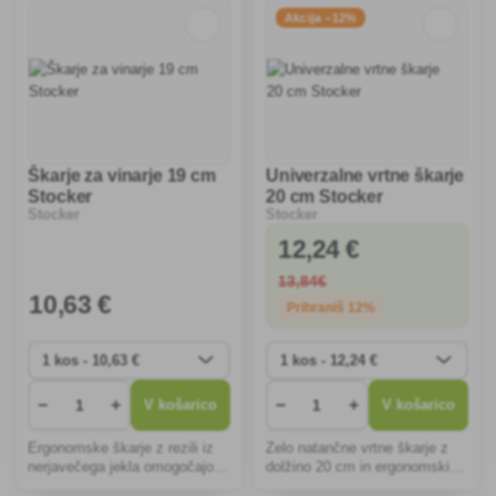
Akcija −12%
Škarje za vinarje 19 cm
Univerzalne vrtne škarje
Stocker
20 cm Stocker
Stocker
Stocker
12
,24 €
13
,84€
10
,63 €
Prihraniš 12%
−
+
−
+
V košarico
V košarico
Ergonomske škarje z rezili iz
Zelo natančne vrtne škarje z
nerjavečega jekla omogočajo
dolžino 20 cm in ergonomskimi
natančno rezanje trte in
ročaji zagotavljajo udobno