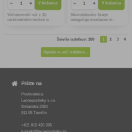
−
+
−
+
V košarico
V košarico
Večnamenski nož z 11-
Akumulatorske škarje
centimetrskim rezilom iz
omogočajo enostavno in
nerjavečega jekla ima dolgo
priročno rezanje vej in grmovja
življenjsko dobo, odpornost
z natančnim rezanjem brez
proti koroziji in udoben oprijem
kablov. Ergonomska oblika
Število izdelkov: 100
1
2
3
4
ter je idealen za vrtnarje in
zmanjšuje utrujenost, dolga
domače mojstre za različna op
življenjska doba baterije pa
zagotavlj
Oglejte si več izdelkov...
Pišite na
Poslovalnica:
Lacnepostreky s.r.o.
Brnianska 2343
911 05 Trenčín
+421 915 420 295
kontakt@lacnepostreky.sk