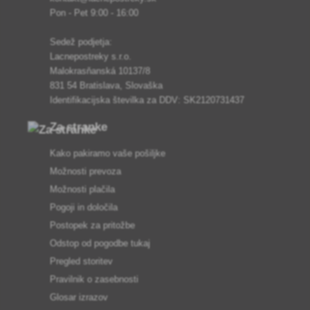
Pon - Pet 9:00 - 16:00
Sedež podjetja:
Lacnepostreky s.r.o.
Malokrasňanská 10137/8
831 54 Bratislava, Slovaška
Identifikacijska številka za DDV: SK2120731437
Za stranke
Kako pakiramo vaše pošiljke
Možnosti prevoza
Možnosti plačila
Pogoji in določila
Postopek za pritožbe
Odstop od pogodbe tukaj
Pregled storitev
Pravilnik o zasebnosti
Glosar izrazov